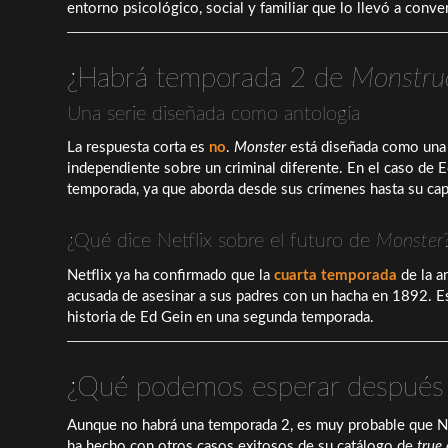
entorno psicológico, social y familiar que lo llevó a conv
¿Habrá temporada 2 de
Monstruo
Una serie diseñada como antología
La respuesta corta es
no
.
Monster
está diseñada como una s
independiente sobre un criminal diferente. En el caso de E
temporada, ya que aborda desde sus crímenes hasta su capt
¿Qué dice Netflix sobre el futuro de
Monster
Netflix ya ha confirmado que la
cuarta temporada
de la a
acusada de asesinar a sus padres con un hacha en 1892. Es
historia de Ed Gein en una segunda temporada.
¿Qué podemos esperar despué
Aunque no habrá una temporada 2, es muy probable que N
ha hecho con otros casos exitosos de su catálogo de
true