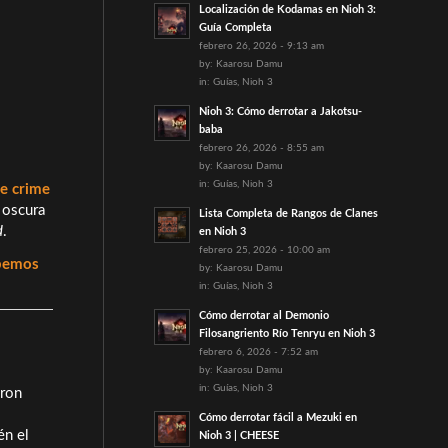
Localización de Kodamas en Nioh 3:
Guía Completa
febrero 26, 2026 - 9:13 am
by:
Kaarosu Damu
in:
Guías
,
Nioh 3
Nioh 3: Cómo derrotar a Jakotsu-
baba
febrero 26, 2026 - 8:55 am
by:
Kaarosu Damu
in:
Guías
,
Nioh 3
ue crime
 oscura
Lista Completa de Rangos de Clanes
d
.
en Nioh 3
febrero 25, 2026 - 10:00 am
abemos
by:
Kaarosu Damu
in:
Guías
,
Nioh 3
Cómo derrotar al Demonio
Filosangriento Río Tenryu en Nioh 3
febrero 6, 2026 - 7:52 am
by:
Kaarosu Damu
in:
Guías
,
Nioh 3
aron
Cómo derrotar fácil a Mezuki en
én el
Nioh 3 | CHEESE