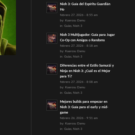
Nioh 3: Guía del Espíritu Guardián
Ho
febrero 27, 2026 - 8:55 am
by:
Kaarosu Damu
in:
Guías
,
Nioh 3
Nioh 3 Multijugador: Guía para Jugar
Co-Op con Amigos o Randoms
febrero 27, 2026 - 8:18 am
by:
Kaarosu Damu
in:
Guías
,
Nioh 3
Diferencias entre el Estilo Samurái y
Ninja en Nioh 3: ¿Cuál es el Mejor
para Ti?
febrero 27, 2026 - 8:08 am
by:
Kaarosu Damu
in:
Guías
,
Nioh 3
Mejores builds para empezar en
Nioh 3: Guía para el early y mid-
game
febrero 26, 2026 - 9:51 am
by:
Kaarosu Damu
in:
Guías
,
Nioh 3