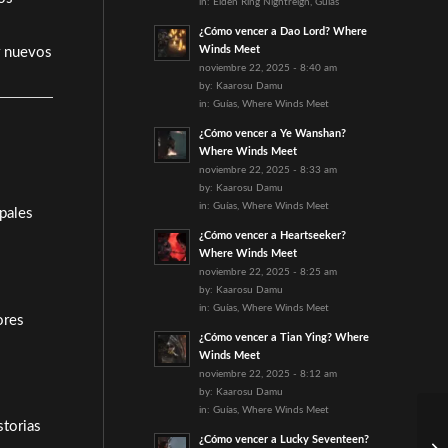
in:
Elden Ring Nightreign
,
Guías
¿Cómo vencer a Dao Lord? Where
Winds Meet
r nuevos
noviembre 22, 2025 - 8:40 am
by:
Kaarosu Damu
in:
Guías
,
Where Winds Meet
¿Cómo vencer a Ye Wanshan?
Where Winds Meet
noviembre 22, 2025 - 8:33 am
by:
Kaarosu Damu
in:
Guías
,
Where Winds Meet
pales
¿Cómo vencer a Heartseeker?
Where Winds Meet
noviembre 22, 2025 - 8:25 am
by:
Kaarosu Damu
in:
Guías
,
Where Winds Meet
ores
¿Cómo vencer a Tian Ying? Where
Winds Meet
noviembre 22, 2025 - 8:12 am
by:
Kaarosu Damu
in:
Guías
,
Where Winds Meet
storias
¿Cómo vencer a Lucky Seventeen?