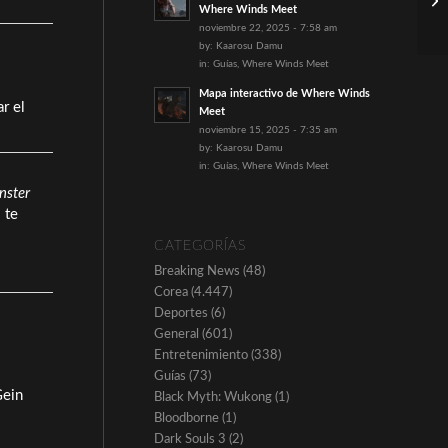
Where Winds Meet
noviembre 22, 2025 - 7:58 am
by:
Kaarosu Damu
in:
Guías
,
Where Winds Meet
Mapa interactivo de Where Winds
ar el
Meet
noviembre 15, 2025 - 7:35 am
by:
Kaarosu Damu
in:
Guías
,
Where Winds Meet
nster
 te
CATEGORÍAS
Breaking News
(48)
Corea
(4.447)
Deportes
(6)
General
(601)
Entretenimiento
(338)
Guías
(73)
Gein
Black Myth: Wukong
(1)
Bloodborne
(1)
Dark Souls 3
(2)