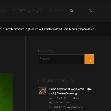
UÍAS
ENTRETENIMIENTO
POLÍTICAS
e
/
Entretenimiento
/
¿Monstruo: La historia de Ed Gein tendrá temporada 2?
BUSCAR
ÚLTIMOS ARTÍCULOS
Cómo derrotar al Vanguardia Tigre
fácil | Cheese Wukong
marzo 16, 2026 - 8:38 am
by:
Kaarosu Damu
in:
Black Myth: Wukong
,
Guías