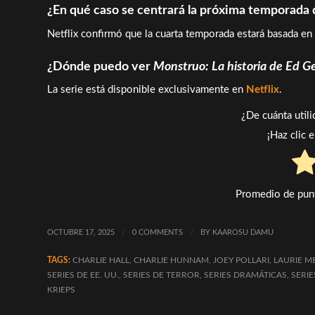
¿En qué caso se centrará la próxima temporada
Netflix confirmó que la cuarta temporada estará basada en
¿Dónde puedo ver
Monstruo: La historia de Ed G
La serie está disponible exclusivamente en
Netflix
.
¿De cuánta util
¡Haz clic 
Promedio de pun
OCTUBRE 17, 2025
/
0 COMMENTS
/
BY
KAAROSU DAMU
TAGS:
CHARLIE HALL
,
CHARLIE HUNNAM
,
JOEY POLLARI
,
LAURIE M
SERIES DE EE. UU.
,
SERIES DE TERROR
,
SERIES DRAMÁTICAS
,
SERI
KRIEPS