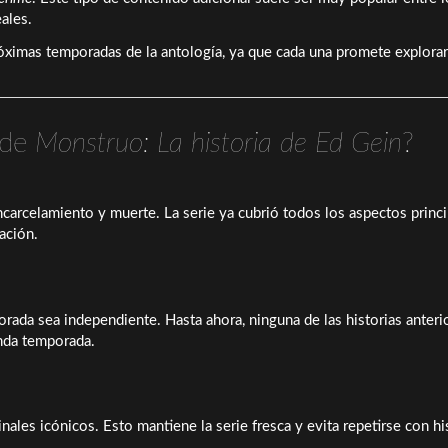
ales.
róximas temporadas de la antología, ya que cada una promete explora
 de
Monstruo: La historia de Ed Gein
?
carcelamiento y muerte. La serie ya cubrió todos los aspectos princi
ación.
rada sea independiente. Hasta ahora, ninguna de las historias anteri
nda temporada.
ales icónicos. Esto mantiene la serie fresca y evita repetirse con hi