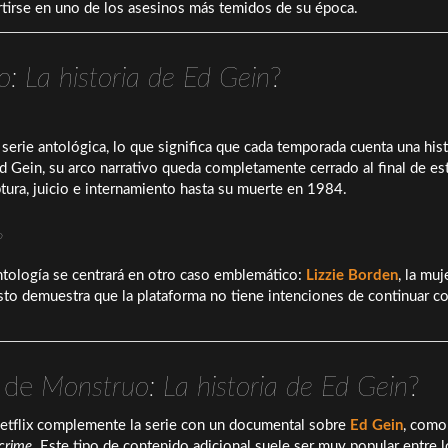
ertirse en uno de los asesinos más temidos de su época.
: La historia de Ed Gein
?
erie antológica, lo que significa que cada temporada cuenta una hist
d Gein, su arco narrativo queda completamente cerrado al final de es
ura, juicio e internamiento hasta su muerte en 1984.
?
ntología se centrará en otro caso emblemático:
Lizzie Borden
, la muj
to demuestra que la plataforma no tiene intenciones de continuar co
s de
Monstruo: La historia de Ed Gein
?
etflix complemente la serie con un documental sobre
Ed Gein
, como
 crime
. Este tipo de contenido adicional suele ser muy popular entre l