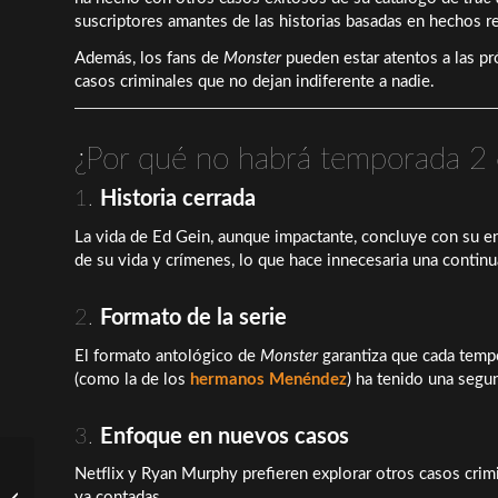
suscriptores amantes de las historias basadas en hechos re
Además, los fans de
Monster
pueden estar atentos a las p
casos criminales que no dejan indiferente a nadie.
¿Por qué no habrá temporada 2
1.
Historia cerrada
La vida de Ed Gein, aunque impactante, concluye con su en
de su vida y crímenes, lo que hace innecesaria una continu
2.
Formato de la serie
El formato antológico de
Monster
garantiza que cada tempo
(como la de los
hermanos Menéndez
) ha tenido una segu
3.
Enfoque en nuevos casos
Netflix y Ryan Murphy prefieren explorar otros casos crimin
Maldita Suerte: Fecha de
ya contadas.