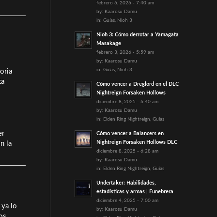
febrero 6, 2026 - 7:40 am
by:
Kaarosu Damu
in:
Guías
,
Nioh 3
Nioh 3: Cómo derrotar a Yamagata
Masakage
febrero 3, 2026 - 5:59 am
by:
Kaarosu Damu
in:
Guías
,
Nioh 3
oria
ta
Cómo vencer a Dreglord en el DLC
Nightreign Forsaken Hollows
diciembre 8, 2025 - 6:40 am
by:
Kaarosu Damu
in:
Elden Ring Nightreign
,
Guías
er
Cómo vencer a Balancers en
Nightreign Forsaken Hollows DLC
n la
diciembre 8, 2025 - 6:28 am
by:
Kaarosu Damu
in:
Elden Ring Nightreign
,
Guías
Undertaker: Habilidades,
estadísticas y armas | Funebrera
diciembre 4, 2025 - 7:00 am
 ya lo
by:
Kaarosu Damu
os