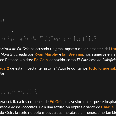
?
er?
a historia de Ed Gein
en Netflix?
istoria de Ed Gein
ha causado un gran impacto en los amantes del
tr
a
Monster
, creada por
Ryan Murphy
e
Ian Brennan
, nos sumerge en la
a de Estados Unidos:
Ed Gein
, conocido como
El Carnicero de Plainfiel
ada 2
de esta impactante historia? Aquí te contamos
todo lo que s
ón.
ria de Ed Gein
?
nera detallada los crímenes de
Ed Gein
, el asesino en el que se inspir
silencio de los inocentes
. Con una actuación impresionante de
Charlie
bado Gein, la serie no solo muestra sus macabros crímenes, sino tambi