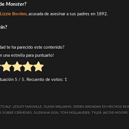
 de
Monster
?
Lizzie Borden
, acusada de asesinar a sus padres en 1892.
ein
?
idad te ha parecido este contenido?
en una estrella para puntuarlo!
tuación
5
/ 5. Recuento de votos:
1
ETCALF
,
LESLEY MANVILLE
,
OLIVIA WILLIAMS
,
SERIES BASADAS EN HECHOS RE
ES SOBRE CRÍMENES
,
SUZANNA SON
,
TOM HOLLANDER
,
TYLER JACOB MOORE