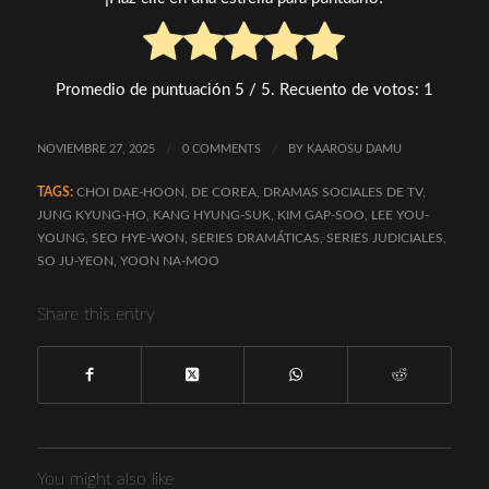
Promedio de puntuación
5
/ 5. Recuento de votos:
1
NOVIEMBRE 27, 2025
/
0 COMMENTS
/
BY
KAAROSU DAMU
TAGS:
CHOI DAE-HOON
,
DE COREA
,
DRAMAS SOCIALES DE TV
,
JUNG KYUNG-HO
,
KANG HYUNG-SUK
,
KIM GAP-SOO
,
LEE YOU-
YOUNG
,
SEO HYE-WON
,
SERIES DRAMÁTICAS
,
SERIES JUDICIALES
,
SO JU-YEON
,
YOON NA-MOO
Share this entry
You might also like