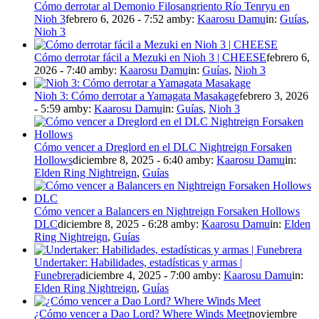
Cómo derrotar al Demonio Filosangriento Río Tenryu en
Nioh 3
febrero 6, 2026 - 7:52 am
by:
Kaarosu Damu
in:
Guías
,
Nioh 3
Cómo derrotar fácil a Mezuki en Nioh 3 | CHEESE
febrero 6,
2026 - 7:40 am
by:
Kaarosu Damu
in:
Guías
,
Nioh 3
Nioh 3: Cómo derrotar a Yamagata Masakage
febrero 3, 2026
- 5:59 am
by:
Kaarosu Damu
in:
Guías
,
Nioh 3
Cómo vencer a Dreglord en el DLC Nightreign Forsaken
Hollows
diciembre 8, 2025 - 6:40 am
by:
Kaarosu Damu
in:
Elden Ring Nightreign
,
Guías
Cómo vencer a Balancers en Nightreign Forsaken Hollows
DLC
diciembre 8, 2025 - 6:28 am
by:
Kaarosu Damu
in:
Elden
Ring Nightreign
,
Guías
Undertaker: Habilidades, estadísticas y armas |
Funebrera
diciembre 4, 2025 - 7:00 am
by:
Kaarosu Damu
in:
Elden Ring Nightreign
,
Guías
¿Cómo vencer a Dao Lord? Where Winds Meet
noviembre