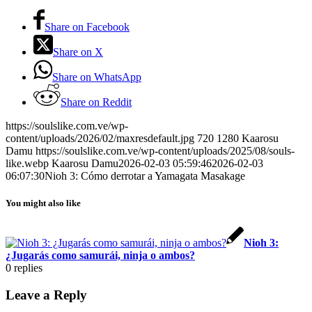
Share on Facebook
Share on X
Share on WhatsApp
Share on Reddit
https://soulslike.com.ve/wp-
content/uploads/2026/02/maxresdefault.jpg
720
1280
Kaarosu
Damu
https://soulslike.com.ve/wp-content/uploads/2025/08/souls-
like.webp
Kaarosu Damu
2026-02-03 05:59:46
2026-02-03
06:07:30
Nioh 3: Cómo derrotar a Yamagata Masakage
You might also like
Nioh 3:
¿Jugarás como samurái, ninja o ambos?
0
replies
Leave a Reply