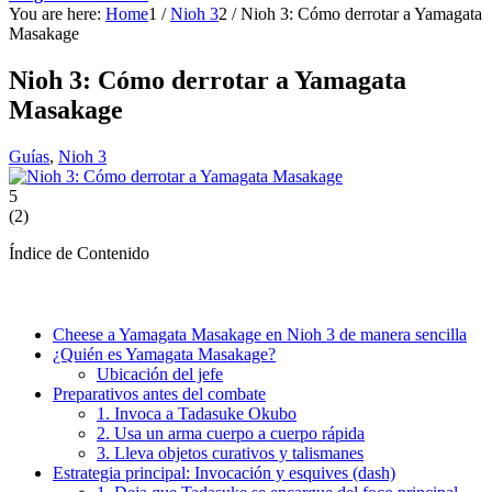
You are here:
Home
1
/
Nioh 3
2
/
Nioh 3: Cómo derrotar a Yamagata
Masakage
Nioh 3: Cómo derrotar a Yamagata
Masakage
Guías
,
Nioh 3
5
(
2
)
Índice de Contenido
Cheese a Yamagata Masakage en Nioh 3 de manera sencilla
¿Quién es Yamagata Masakage?
Ubicación del jefe
Preparativos antes del combate
1. Invoca a Tadasuke Okubo
2. Usa un arma cuerpo a cuerpo rápida
3. Lleva objetos curativos y talismanes
Estrategia principal: Invocación y esquives (dash)