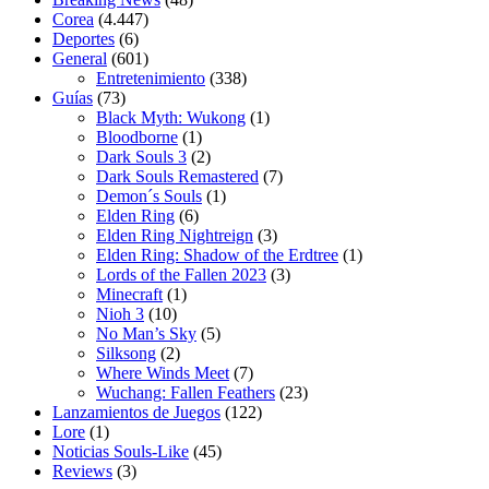
Corea
(4.447)
Deportes
(6)
General
(601)
Entretenimiento
(338)
Guías
(73)
Black Myth: Wukong
(1)
Bloodborne
(1)
Dark Souls 3
(2)
Dark Souls Remastered
(7)
Demon´s Souls
(1)
Elden Ring
(6)
Elden Ring Nightreign
(3)
Elden Ring: Shadow of the Erdtree
(1)
Lords of the Fallen 2023
(3)
Minecraft
(1)
Nioh 3
(10)
No Man’s Sky
(5)
Silksong
(2)
Where Winds Meet
(7)
Wuchang: Fallen Feathers
(23)
Lanzamientos de Juegos
(122)
Lore
(1)
Noticias Souls-Like
(45)
Reviews
(3)