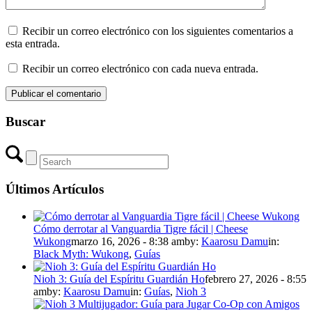
Recibir un correo electrónico con los siguientes comentarios a
esta entrada.
Recibir un correo electrónico con cada nueva entrada.
Buscar
Últimos Artículos
Cómo derrotar al Vanguardia Tigre fácil | Cheese
Wukong
marzo 16, 2026 - 8:38 am
by:
Kaarosu Damu
in:
Black Myth: Wukong
,
Guías
Nioh 3: Guía del Espíritu Guardián Ho
febrero 27, 2026 - 8:55
am
by:
Kaarosu Damu
in:
Guías
,
Nioh 3