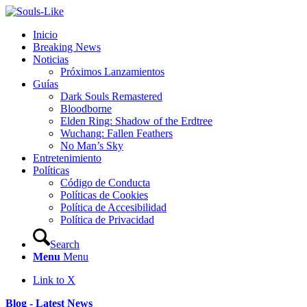
Inicio
Breaking News
Noticias
Próximos Lanzamientos
Guías
Dark Souls Remastered
Bloodborne
Elden Ring: Shadow of the Erdtree
Wuchang: Fallen Feathers
No Man’s Sky
Entretenimiento
Políticas
Código de Conducta
Políticas de Cookies
Política de Accesibilidad
Política de Privacidad
Search
Menu
Menu
Link to X
Blog - Latest News