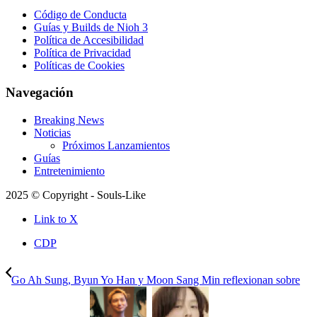
Código de Conducta
Guías y Builds de Nioh 3
Política de Accesibilidad
Política de Privacidad
Políticas de Cookies
Navegación
Breaking News
Noticias
Próximos Lanzamientos
Guías
Entretenimiento
2025 © Copyright - Souls-Like
Link to X
CDP
Go Ah Sung, Byun Yo Han y Moon Sang Min reflexionan sobre