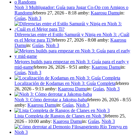
Nioh 3 Multijugador: Guía para Jugar Co-Op con Amigos o
Randoms
febrero 27, 2026 - 8:18 am
by:
Kaarosu Damu
in:
Guías
,
Nioh 3
Diferencias entre el Estilo Samurái y Ninja en Nioh 3: ¿Cuál
es el Mejor para Ti?
febrero 27, 2026 - 8:08 am
by:
Kaarosu
Damu
in:
Guías
,
Nioh 3
Mejores builds para empezar en Nioh 3: Guía para el early y
mid-game
febrero 26, 2026 - 9:51 am
by:
Kaarosu Damu
in:
Guías
,
Nioh 3
Localización de Kodamas en Nioh 3: Guía Completa
febrero
26, 2026 - 9:13 am
by:
Kaarosu Damu
in:
Guías
,
Nioh 3
Nioh 3: Cómo derrotar a Jakotsu-baba
febrero 26, 2026 - 8:55
am
by:
Kaarosu Damu
in:
Guías
,
Nioh 3
Lista Completa de Rangos de Clanes en Nioh 3
febrero 25,
2026 - 10:00 am
by:
Kaarosu Damu
in:
Guías
,
Nioh 3