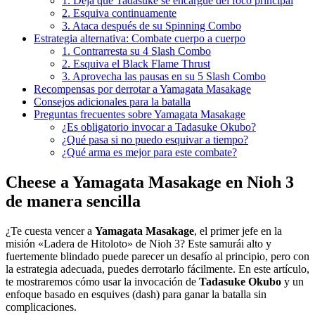
1. Deja que Tadasuke se encargue del foco principal
2. Esquiva continuamente
3. Ataca después de su Spinning Combo
Estrategia alternativa: Combate cuerpo a cuerpo
1. Contrarresta su 4 Slash Combo
2. Esquiva el Black Flame Thrust
3. Aprovecha las pausas en su 5 Slash Combo
Recompensas por derrotar a Yamagata Masakage
Consejos adicionales para la batalla
Preguntas frecuentes sobre Yamagata Masakage
¿Es obligatorio invocar a Tadasuke Okubo?
¿Qué pasa si no puedo esquivar a tiempo?
¿Qué arma es mejor para este combate?
Cheese a Yamagata Masakage en Nioh 3
de manera sencilla
¿Te cuesta vencer a
Yamagata Masakage
, el primer jefe en la
misión «Ladera de Hitoloto» de Nioh 3? Este samurái alto y
fuertemente blindado puede parecer un desafío al principio, pero con
la estrategia adecuada, puedes derrotarlo fácilmente. En este artículo,
te mostraremos cómo usar la invocación de
Tadasuke Okubo
y un
enfoque basado en esquives (dash) para ganar la batalla sin
complicaciones.