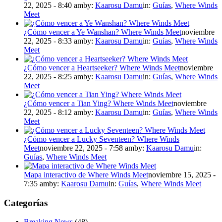
22, 2025 - 8:40 am
by:
Kaarosu Damu
in:
Guías
,
Where Winds
Meet
¿Cómo vencer a Ye Wanshan? Where Winds Meet
noviembre
22, 2025 - 8:33 am
by:
Kaarosu Damu
in:
Guías
,
Where Winds
Meet
¿Cómo vencer a Heartseeker? Where Winds Meet
noviembre
22, 2025 - 8:25 am
by:
Kaarosu Damu
in:
Guías
,
Where Winds
Meet
¿Cómo vencer a Tian Ying? Where Winds Meet
noviembre
22, 2025 - 8:12 am
by:
Kaarosu Damu
in:
Guías
,
Where Winds
Meet
¿Cómo vencer a Lucky Seventeen? Where Winds
Meet
noviembre 22, 2025 - 7:58 am
by:
Kaarosu Damu
in:
Guías
,
Where Winds Meet
Mapa interactivo de Where Winds Meet
noviembre 15, 2025 -
7:35 am
by:
Kaarosu Damu
in:
Guías
,
Where Winds Meet
Categorías
Breaking News
(48)