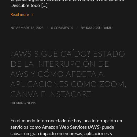
Descubre todo […]
Read more
NOVIEMBRE 18, 2025
/
0 COMMENTS
/
BY
KAAROSU DAMU
¿AWS SIGUE CAÍDO? ESTADO
DE LA INTERRUPCIÓN DE
AWS Y CÓMO AFECTA A
APLICACIONES COMO ZOOM,
CANVA E INSTACART
BREAKING NEWS
En el mundo interconectado de hoy, una interrupción en
servicios como Amazon Web Services (AWS) puede
causar un gran impacto en empresas, aplicaciones y