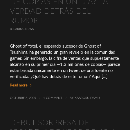
DE COPIAS EN UN DÍA? LA
VERDAD DETRÁS DEL
RUMOR
BREAKING NEWS
Ghost of Yotei, el esperado sucesor de Ghost of
Tsushima, ha generado un gran revuelo en la comunidad
gamer. Sin embargo, la cifra de ventas que supuestamente
alcanzó en su primer día —1.3 millones de copias— parece
estar basada únicamente en un tweet de una fuente no
verificada. ¿Qué hay detrás de este rumor? Aquí […]
Read more
OCTUBRE 8, 2025
/
1 COMMENT
/
BY
KAAROSU DAMU
DEBUT SORPRESA DE