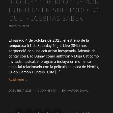
“GOLDEN” DE KPOP DEMON
HUNTERS EN SNL: TODO LO
QUE NECESITAS SABER
BREAKING NEWS
El pasado 4 de octubre de 2025, el estreno de la
temporada 51 de Saturday Night Live (SNL) nos
sorprendió con una actuación inesperada. Además de
contar con Bad Bunny como anfitrión y Doja Cat como
invitada musical, el programa incluyó un momento
especial relacionado con la película animada de Netflix,
KPop Demon Hunters. Este […]
Read more
OCTUBRE 7, 2025
/
0 COMMENTS
/
BY
KAAROSU DAMU
1
2
3
4
5