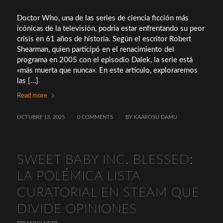
Doctor Who, una de las series de ciencia ficción más
icónicas de la televisión, podría estar enfrentando su peor
crisis en 61 años de historia. Según el escritor Robert
Shearman, quien participó en el renacimiento del
programa en 2005 con el episodio Dalek, la serie está
«más muerta que nunca». En este artículo, exploraremos
las […]
Read more
OCTUBRE 13, 2025
/
0 COMMENTS
/
BY
KAAROSU DAMU
SWEET BABY INC. BLESSED:
LA POLÉMICA LISTA
CURATORIAL EN STEAM QUE
DIVIDE OPINIONES
BREAKING NEWS