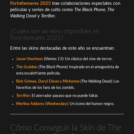
Fortnitemares 2025
trae colaboraciones especiales con
películas y series de culto como
The Black Phone
,
The
Walking Dead
y
Terrifier
.
¿Cuáles son las skins disponibles en
Fortnitemares 2025?
Entre las skins destacadas de este año se encuentran:
Jason Voorhees
(
Viernes 13
): Un clásico del cine de terror.
The Grabber
(
The Black Phone
): Inspirado en el antagonista de
esta escalofriante película.
Rick Grimes, Daryl Dixon y Michonne
(
The Walking Dead
): Los
favoritos de los fans de los zombis.
Terrifier
: El aterrador payaso que no puede faltar.
Merlina Addams (Wednesday)
: Un ícono del humor negro.
Cómo Conseguir la Skin de The