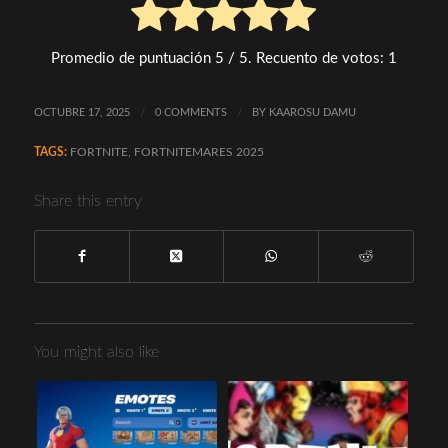
Promedio de puntuación
5
/ 5. Recuento de votos:
1
OCTUBRE 17, 2025
/
0 COMMENTS
/
BY
KAAROSU DAMU
TAGS:
FORTNITE
,
FORTNITEMARES 2025
Share this entry
You might also like