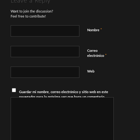
Leave a Reply
Want to join the discussion?
Feel free to contribute!
*
Nombre
Correo
*
electrónico
Web
Guardar mi nombre, correo electrónico y sitio web en este
navegador para la próxima vez que haga un comentario.