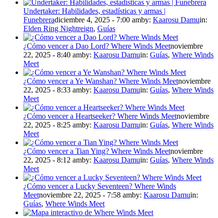
Undertaker: Habilidades, estadísticas y armas |
Funebrera
diciembre 4, 2025 - 7:00 am
by:
Kaarosu Damu
in:
Elden Ring Nightreign
,
Guías
¿Cómo vencer a Dao Lord? Where Winds Meet
noviembre
22, 2025 - 8:40 am
by:
Kaarosu Damu
in:
Guías
,
Where Winds
Meet
¿Cómo vencer a Ye Wanshan? Where Winds Meet
noviembre
22, 2025 - 8:33 am
by:
Kaarosu Damu
in:
Guías
,
Where Winds
Meet
¿Cómo vencer a Heartseeker? Where Winds Meet
noviembre
22, 2025 - 8:25 am
by:
Kaarosu Damu
in:
Guías
,
Where Winds
Meet
¿Cómo vencer a Tian Ying? Where Winds Meet
noviembre
22, 2025 - 8:12 am
by:
Kaarosu Damu
in:
Guías
,
Where Winds
Meet
¿Cómo vencer a Lucky Seventeen? Where Winds
Meet
noviembre 22, 2025 - 7:58 am
by:
Kaarosu Damu
in:
Guías
,
Where Winds Meet