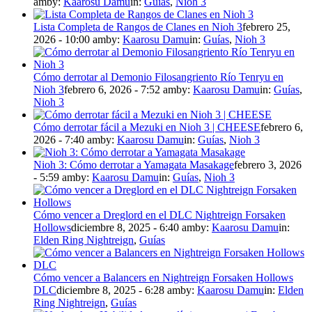
am
by:
Kaarosu Damu
in:
Guías
,
Nioh 3
Lista Completa de Rangos de Clanes en Nioh 3
febrero 25,
2026 - 10:00 am
by:
Kaarosu Damu
in:
Guías
,
Nioh 3
Cómo derrotar al Demonio Filosangriento Río Tenryu en
Nioh 3
febrero 6, 2026 - 7:52 am
by:
Kaarosu Damu
in:
Guías
,
Nioh 3
Cómo derrotar fácil a Mezuki en Nioh 3 | CHEESE
febrero 6,
2026 - 7:40 am
by:
Kaarosu Damu
in:
Guías
,
Nioh 3
Nioh 3: Cómo derrotar a Yamagata Masakage
febrero 3, 2026
- 5:59 am
by:
Kaarosu Damu
in:
Guías
,
Nioh 3
Cómo vencer a Dreglord en el DLC Nightreign Forsaken
Hollows
diciembre 8, 2025 - 6:40 am
by:
Kaarosu Damu
in:
Elden Ring Nightreign
,
Guías
Cómo vencer a Balancers en Nightreign Forsaken Hollows
DLC
diciembre 8, 2025 - 6:28 am
by:
Kaarosu Damu
in:
Elden
Ring Nightreign
,
Guías