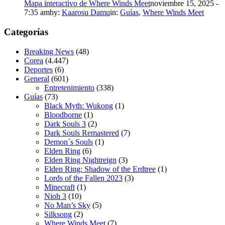
Mapa interactivo de Where Winds Meet
noviembre 15, 2025 -
7:35 am
by:
Kaarosu Damu
in:
Guías
,
Where Winds Meet
Categorías
Breaking News
(48)
Corea
(4.447)
Deportes
(6)
General
(601)
Entretenimiento
(338)
Guías
(73)
Black Myth: Wukong
(1)
Bloodborne
(1)
Dark Souls 3
(2)
Dark Souls Remastered
(7)
Demon´s Souls
(1)
Elden Ring
(6)
Elden Ring Nightreign
(3)
Elden Ring: Shadow of the Erdtree
(1)
Lords of the Fallen 2023
(3)
Minecraft
(1)
Nioh 3
(10)
No Man’s Sky
(5)
Silksong
(2)
Where Winds Meet
(7)