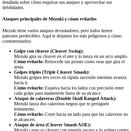
detallada sobre cómo esquivar sus ataques y aprovechar sus
debilidades.
Ataques principales de Mezuki y cómo evitarlos
Mezuki tiene varios ataques devastadores, pero todos tienen
patrones predecibles. Aquí te dejamos los más peligrosos y cómo
contrarrestarlos:
Golpe con cleaver (Cleaver Swing):
Mezuki gira su cleaver en el aire y lo lanza en un arco amplio.
Cómo evitarlo:
Retrocede tan pronto como veas que gira el
arma.
Golpes triples (Triple Cleaver Smash):
Mezuki golpea tres veces en rápida sucesión mientras avanza
hacia ti.
Cómo evitarlo:
Esquiva hacia los lados con precisión entre
cada golpe para mantenerte fuera de su alcance.
Ataque de calaveras (Double Skull Ranged Attack):
Mezuki lanza dos calaveras negras que te persiguen
lentamente.
Cómo evitarlo:
Corre hacia un lado para que las calaveras no
te alcancen.
Ataque de área (Cleaver Smash AOE):
Mezuki carga su cleaver con energía oscura y lo golpea contra