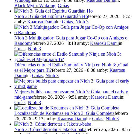
Wukong
marzo 16, 2026 - 8:38 am
by:
Kaarosu Damu
in:
Black Myth: Wukong
,
Guías
Nioh 3: Guía del Espíritu Guardián Ho
febrero 27, 2026 - 8:55
am
by:
Kaarosu Damu
in:
Guías
,
Nioh 3
Nioh 3 Multijugador: Guía para Jugar Co-Op con Amigos o
Randoms
febrero 27, 2026 - 8:18 am
by:
Kaarosu Damu
in:
Guías
,
Nioh 3
Diferencias entre el Estilo Samurái y Ninja en Nioh 3: ¿Cuál
es el Mejor para Ti?
febrero 27, 2026 - 8:08 am
by:
Kaarosu
Damu
in:
Guías
,
Nioh 3
Mejores builds para empezar en Nioh 3: Guía para el early y
mid-game
febrero 26, 2026 - 9:51 am
by:
Kaarosu Damu
in:
Guías
,
Nioh 3
Localización de Kodamas en Nioh 3: Guía Completa
febrero
26, 2026 - 9:13 am
by:
Kaarosu Damu
in:
Guías
,
Nioh 3
Nioh 3: Cómo derrotar a Jakotsu-baba
febrero 26, 2026 - 8:55