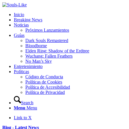
Inicio
Breaking News
Noticias
Próximos Lanzamientos
Guías
Dark Souls Remastered
Bloodborne
Elden Ring: Shadow of the Erdtree
Wuchang: Fallen Feathers
No Man’s Sky
Entretenimiento
Políticas
Código de Conducta
Políticas de Cookies
Política de Accesibilidad
Política de Privacidad
Search
Menu
Menu
Link to X
Blog - Latest News