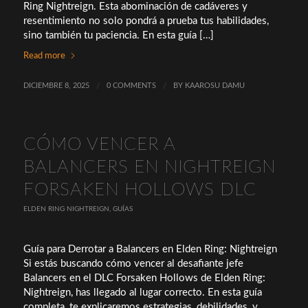
Ring Nightreign. Esta abominación de cadáveres y
resentimiento no solo pondrá a prueba tus habilidades,
sino también tu paciencia. En esta guía […]
Read more
DICIEMBRE 8, 2025
/
0 COMMENTS
/
BY
KAAROSU DAMU
CÓMO VENCER A
BALANCERS EN NIGHTREIGN
FORSAKEN HOLLOWS DLC
ELDEN RING NIGHTREIGN
,
GUÍAS
Guía para Derrotar a Balancers en Elden Ring: Nightreign
Si estás buscando cómo vencer al desafiante jefe
Balancers en el DLC Forsaken Hollows de Elden Ring:
Nightreign, has llegado al lugar correcto. En esta guía
completa, te explicaremos estrategias, debilidades, y