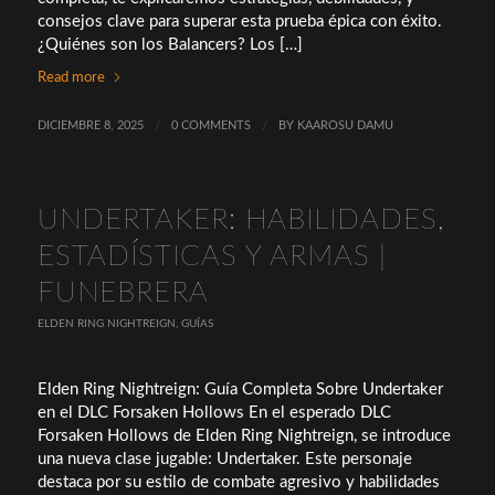
consejos clave para superar esta prueba épica con éxito.
¿Quiénes son los Balancers? Los […]
Read more
DICIEMBRE 8, 2025
/
0 COMMENTS
/
BY
KAAROSU DAMU
UNDERTAKER: HABILIDADES,
ESTADÍSTICAS Y ARMAS |
FUNEBRERA
ELDEN RING NIGHTREIGN
,
GUÍAS
Elden Ring Nightreign: Guía Completa Sobre Undertaker
en el DLC Forsaken Hollows En el esperado DLC
Forsaken Hollows de Elden Ring Nightreign, se introduce
una nueva clase jugable: Undertaker. Este personaje
destaca por su estilo de combate agresivo y habilidades