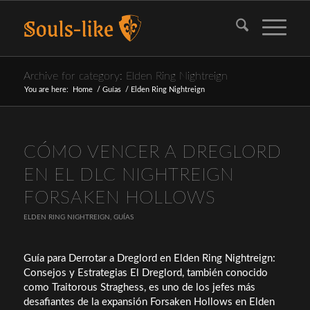
Archive for category: Elden Ring Nightreign
You are here:
Home
/
Guías
/
Elden Ring Nightreign
CÓMO VENCER A DREGLORD
EN EL DLC NIGHTREIGN
FORSAKEN HOLLOWS
ELDEN RING NIGHTREIGN
,
GUÍAS
Guía para Derrotar a Dreglord en Elden Ring Nightreign:
Consejos y Estrategias El Dreglord, también conocido
como Traitorous Straghess, es uno de los jefes más
desafiantes de la expansión Forsaken Hollows en Elden