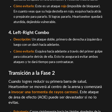
Cómo evitarlo:
Este es un ataque
rojo
(imposible de bloquear).
En cuanto veas que su hoja destella en rojo, esquiva hacia atrás
o prepárate para pararlo. Si logras pararlo, Heartseeker quedará
aturdida, dejándola vulnerable.
4. Left-Right Combo
Descripción:
Un ataque doble, primero de derecha a izquierda y
luego con un dash hacia adelante.
Cómo evitarlo:
Esquiva hacia adelante a través del primer golpe
para colocarte detrás de ella. Esto te asegurará evitar ambos
ataques y te dará tiempo para contraatacar.
Transición a la Fase 2
Cuando logres reducir su primera barra de salud,
Heartseeker se moverá al centro de la arena y comenzará
a
invocar una tormenta de rayos carmesí
. Este ataque
de área de efecto (AOE) puede ser devastador si no lo
evitas.
Estrategia:
Corre rápidamente hacia las lápidas alrededor de la