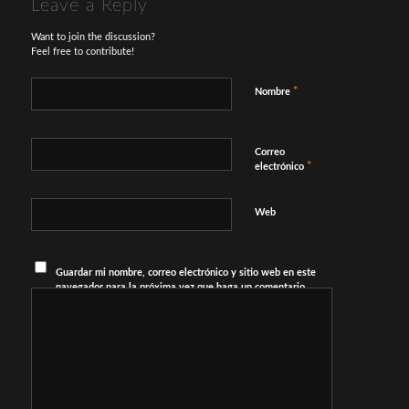
Leave a Reply
Want to join the discussion?
Feel free to contribute!
*
Nombre
Correo
*
electrónico
Web
Guardar mi nombre, correo electrónico y sitio web en este
navegador para la próxima vez que haga un comentario.