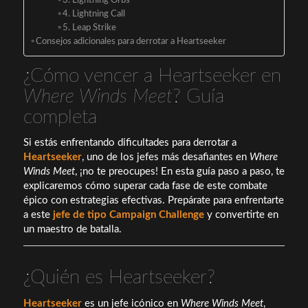
3. Lightning Orbs
4. Lightning Call
5. Leap Strike
Consejos adicionales para derrotar a Heartseeker
¿Cómo vencer a Heartseeker en
Where Winds Meet
? Guía
completa
Si estás enfrentando dificultades para derrotar a
Heartseeker
, uno de los jefes más desafiantes en
Where
Winds Meet
, ¡no te preocupes! En esta guía paso a paso, te
explicaremos cómo superar cada fase de este combate
épico con estrategias efectivas. Prepárate para enfrentarte
a este
jefe de tipo Campaign Challenge
y convertirte en
un maestro de batalla.
¿Quién es Heartseeker?
Heartseeker
es un jefe icónico en
Where Winds Meet
,