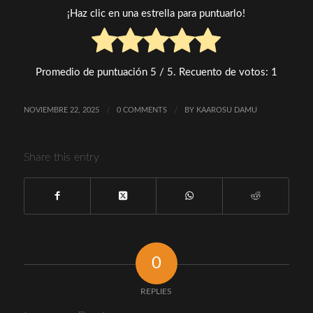
¡Haz clic en una estrella para puntuarlo!
Promedio de puntuación
5
/ 5. Recuento de votos:
1
NOVIEMBRE 22, 2025
/
0 COMMENTS
/
BY
KAAROSU DAMU
Share this entry
0
REPLIES