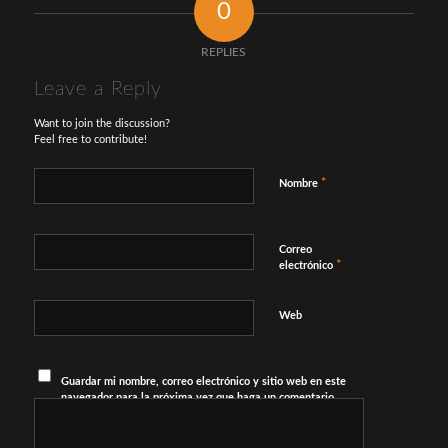
0
REPLIES
Leave a Reply
Want to join the discussion?
Feel free to contribute!
*
Nombre
Correo
*
electrónico
Web
Guardar mi nombre, correo electrónico y sitio web en este
navegador para la próxima vez que haga un comentario.