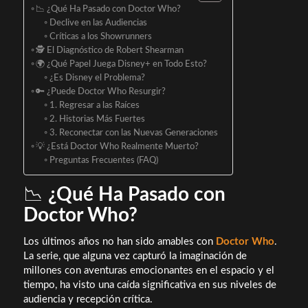
📉 ¿Qué Ha Pasado con Doctor Who?
Declive en las Audiencias
Críticas a los Showrunners
🕵️ El Diagnóstico de Robert Shearman
🌍 ¿Qué Papel Juega Disney+ en Todo Esto?
¿Es Disney el Problema?
🔑 ¿Puede Doctor Who Resurgir?
1. Regresar a las Raíces
2. Historias Más Fuertes
3. Reconectar con las Nuevas Generaciones
💡 ¿Está Doctor Who Realmente Muerto?
Preguntas Frecuentes (FAQ)
📉
¿Qué Ha Pasado con
Doctor Who?
Los últimos años no han sido amables con
Doctor Who
.
La serie, que alguna vez capturó la imaginación de
millones con aventuras emocionantes en el espacio y el
tiempo, ha visto una caída significativa en sus niveles de
audiencia y recepción crítica.