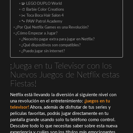
🧩 LEGO DUPLO World
🎨 Barbie Color Creations
✂️ Toca Boca Hair Salon 4
🐾 PAW Patrol Academy
¿Por Qué Netflix Games es una Revolución?
¿Cómo Empezar a Jugar?
¿Necesito pagar extra para jugar en Netflix?
¿Qué dispositivos son compatibles?
¿Puedo jugar sin internet?
¡Juega en tu Televisor con los
Nuevos Juegos de Netflix estas
Fiestas!
Netflix está llevando la diversión al siguiente nivel con
una revolución en el entretenimiento:
¡juegos en tu
televisor!
Ahora, además de disfrutar de tus series y
películas favoritas, podrás jugar directamente en tu
pantalla grande usando solo tu teléfono como control.
Descubre todo lo que necesitas saber sobre esta nueva
experiencia y cuáles son los títulos más emocionantes