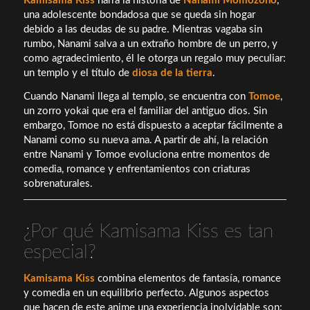
Kamisama Kiss
narra la historia de
Nanami Momozono
,
una adolescente bondadosa que se queda sin hogar
debido a las deudas de su padre. Mientras vagaba sin
rumbo, Nanami salva a un extraño hombre de un perro, y
como agradecimiento, él le otorga un regalo muy peculiar:
un templo y el título de
diosa de la tierra
.
Cuando Nanami llega al templo, se encuentra con
Tomoe
,
un zorro yokai que era el familiar del antiguo dios. Sin
embargo, Tomoe no está dispuesto a aceptar fácilmente a
Nanami como su nueva ama. A partir de ahí, la relación
entre Nanami y Tomoe evoluciona entre momentos de
comedia, romance y enfrentamientos con criaturas
sobrenaturales.
¿Por qué Kamisama Kiss es tan
especial?
Kamisama Kiss
combina elementos de fantasía, romance
y comedia en un equilibrio perfecto. Algunos aspectos
que hacen de este anime una experiencia inolvidable son: