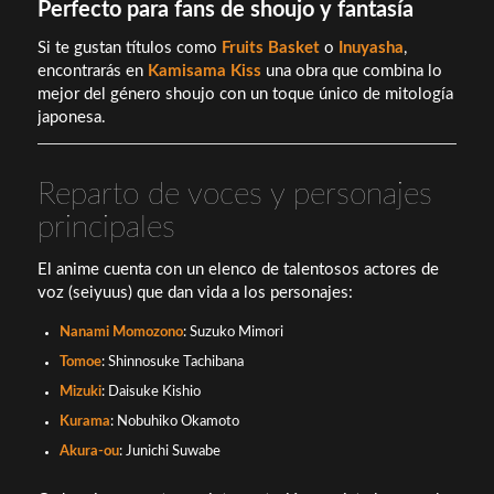
Perfecto para fans de shoujo y fantasía
Si te gustan títulos como
Fruits Basket
o
Inuyasha
,
encontrarás en
Kamisama Kiss
una obra que combina lo
mejor del género shoujo con un toque único de mitología
japonesa.
Reparto de voces y personajes
principales
El anime cuenta con un elenco de talentosos actores de
voz (seiyuus) que dan vida a los personajes:
Nanami Momozono
: Suzuko Mimori
Tomoe
: Shinnosuke Tachibana
Mizuki
: Daisuke Kishio
Kurama
: Nobuhiko Okamoto
Akura-ou
: Junichi Suwabe