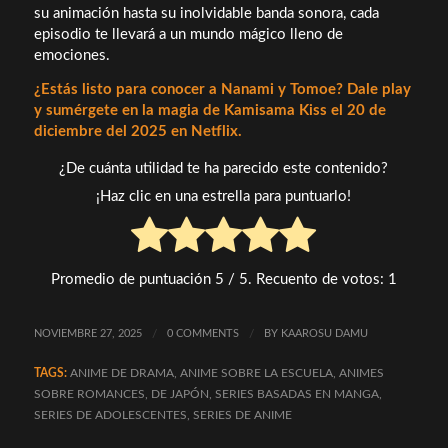
su animación hasta su inolvidable banda sonora, cada
episodio te llevará a un mundo mágico lleno de
emociones.
¿Estás listo para conocer a Nanami y Tomoe? Dale play
y sumérgete en la magia de Kamisama Kiss el 20 de
diciembre del 2025 en Netflix.
¿De cuánta utilidad te ha parecido este contenido?
¡Haz clic en una estrella para puntuarlo!
Promedio de puntuación
5
/ 5. Recuento de votos:
1
NOVIEMBRE 27, 2025
/
0 COMMENTS
/
BY
KAAROSU DAMU
TAGS:
ANIME DE DRAMA
,
ANIME SOBRE LA ESCUELA
,
ANIMES
SOBRE ROMANCES
,
DE JAPÓN
,
SERIES BASADAS EN MANGA
,
SERIES DE ADOLESCENTES
,
SERIES DE ANIME