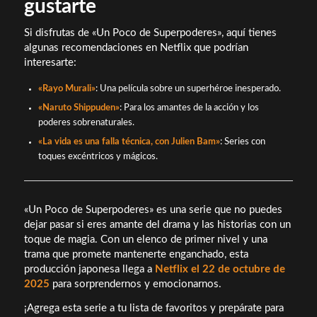
gustarte
Si disfrutas de «Un Poco de Superpoderes», aquí tienes
algunas recomendaciones en Netflix que podrían
interesarte:
«Rayo Murali»
: Una película sobre un superhéroe inesperado.
«Naruto Shippuden»
: Para los amantes de la acción y los
poderes sobrenaturales.
«La vida es una falla técnica, con Julien Bam»
: Series con
toques excéntricos y mágicos.
«Un Poco de Superpoderes» es una serie que no puedes
dejar pasar si eres amante del drama y las historias con un
toque de magia. Con un elenco de primer nivel y una
trama que promete mantenerte enganchado, esta
producción japonesa llega a
Netflix el 22 de octubre de
2025
para sorprendernos y emocionarnos.
¡Agrega esta serie a tu lista de favoritos y prepárate para