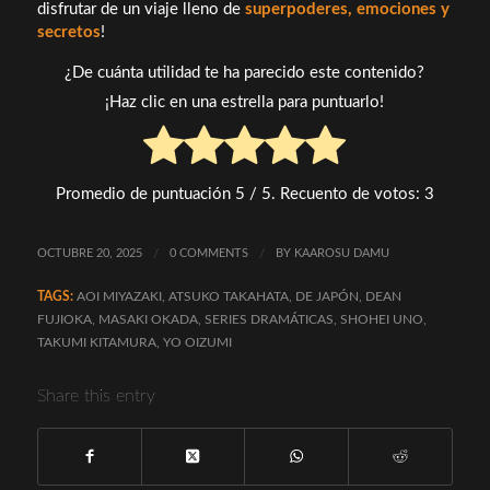
disfrutar de un viaje lleno de
superpoderes, emociones y
secretos
!
¿De cuánta utilidad te ha parecido este contenido?
¡Haz clic en una estrella para puntuarlo!
Promedio de puntuación
5
/ 5. Recuento de votos:
3
OCTUBRE 20, 2025
/
0 COMMENTS
/
BY
KAAROSU DAMU
TAGS:
AOI MIYAZAKI
,
ATSUKO TAKAHATA
,
DE JAPÓN
,
DEAN
FUJIOKA
,
MASAKI OKADA
,
SERIES DRAMÁTICAS
,
SHOHEI UNO
,
TAKUMI KITAMURA
,
YO OIZUMI
Share this entry