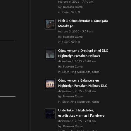
febrero 6, 2026 - 7:40 am
by:
Kaarosu Damu
in:
Guías
,
Nioh 3
Nioh 3: Cómo derrotar a Yamagata
Masakage
febrero 3, 2026 - 5:59 am
by:
Kaarosu Damu
in:
Guías
,
Nioh 3
Cómo vencer a Dreglord en el DLC
Nightreign Forsaken Hollows
diciembre 8, 2025 - 6:40 am
by:
Kaarosu Damu
in:
Elden Ring Nightreign
,
Guías
Cómo vencer a Balancers en
Nightreign Forsaken Hollows DLC
diciembre 8, 2025 - 6:28 am
by:
Kaarosu Damu
in:
Elden Ring Nightreign
,
Guías
Undertaker: Habilidades,
estadísticas y armas | Funebrera
diciembre 4, 2025 - 7:00 am
by:
Kaarosu Damu