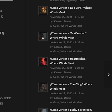
in:
Elden Ring Nightreign
,
Guías
¿Cómo vencer a Dao Lord? Where
la
Winds Meet
 K-
noviembre 22, 2025 - 8:40 am
by:
Kaarosu Damu
in:
Guías
,
Where Winds Meet
ung
¿Cómo vencer a Ye Wanshan?
Where Winds Meet
noviembre 22, 2025 - 8:33 am
by:
Kaarosu Damu
in:
Guías
,
Where Winds Meet
¿Cómo vencer a Heartseeker?
Where Winds Meet
noviembre 22, 2025 - 8:25 am
by:
Kaarosu Damu
in:
Guías
,
Where Winds Meet
¿Cómo vencer a Tian Ying? Where
Winds Meet
noviembre 22, 2025 - 8:12 am
by:
Kaarosu Damu
O SERIE
in:
Guías
,
Where Winds Meet
ES
,
¿Cómo vencer a Lucky Seventeen?