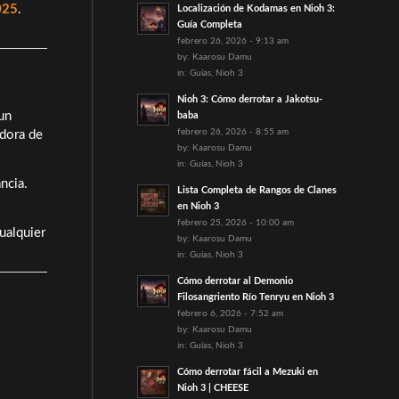
025
.
Localización de Kodamas en Nioh 3:
Guía Completa
febrero 26, 2026 - 9:13 am
by:
Kaarosu Damu
in:
Guías
,
Nioh 3
Nioh 3: Cómo derrotar a Jakotsu-
un
baba
febrero 26, 2026 - 8:55 am
adora de
by:
Kaarosu Damu
in:
Guías
,
Nioh 3
ncia.
Lista Completa de Rangos de Clanes
en Nioh 3
febrero 25, 2026 - 10:00 am
ualquier
by:
Kaarosu Damu
in:
Guías
,
Nioh 3
Cómo derrotar al Demonio
Filosangriento Río Tenryu en Nioh 3
febrero 6, 2026 - 7:52 am
by:
Kaarosu Damu
in:
Guías
,
Nioh 3
Cómo derrotar fácil a Mezuki en
Nioh 3 | CHEESE