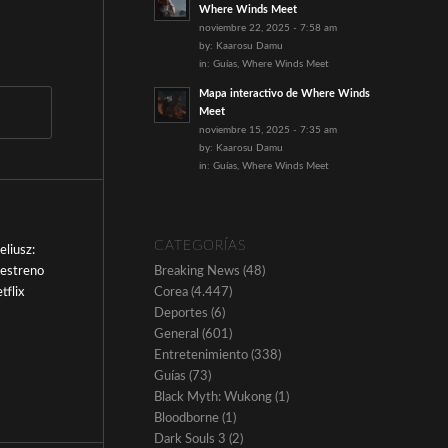
Where Winds Meet
noviembre 22, 2025 - 7:58 am
by:
Kaarosu Damu
in:
Guías
,
Where Winds Meet
Mapa interactivo de Where Winds
Meet
noviembre 15, 2025 - 7:35 am
by:
Kaarosu Damu
in:
Guías
,
Where Winds Meet
CATEGORÍAS
Breaking News
(48)
Corea
(4.447)
Deportes
(6)
General
(601)
Entretenimiento
(338)
Guías
(73)
Black Myth: Wukong
(1)
Bloodborne
(1)
Dark Souls 3
(2)