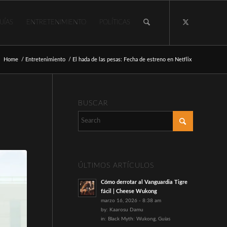
UÍAS
ENTRETENIMIENTO
POLÍTICAS
:
Home
/
Entretenimiento
/
El hada de las pesas: Fecha de estreno en Netflix
BUSCAR
ÚLTIMOS ARTÍCULOS
Cómo derrotar al Vanguardia Tigre
fácil | Cheese Wukong
marzo 16, 2026 - 8:38 am
by:
Kaarosu Damu
in:
Black Myth: Wukong
,
Guías