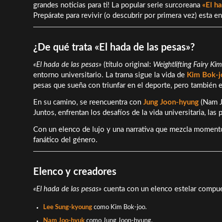
grandes noticias para ti! La popular serie surcoreana
«El h
Prepárate para revivir (o descubrir por primera vez) esta 
¿De qué trata «El hada de las pesas»?
«El hada de las pesas»
(título original:
Weightlifting Fairy Ki
entorno universitario. La trama sigue la vida de
Kim Bok-j
pesas que sueña con triunfar en el deporte, pero también 
En su camino, se reencuentra con
Jung Joon-hyung
(Nam Jo
Juntos, enfrentan los desafíos de la vida universitaria, las
Con un elenco de lujo y una narrativa que mezcla momentos
fanático del género.
Elenco y creadores
«El hada de las pesas»
cuenta con un elenco estelar compue
Lee Sung-kyoung
como Kim Bok-joo.
Nam Joo-hyuk
como Jung Joon-hyung.