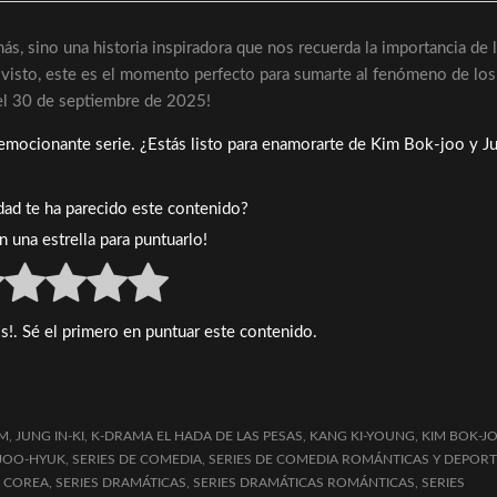
s, sino una historia inspiradora que nos recuerda la importancia de 
as visto, este es el momento perfecto para sumarte al fenómeno de los
del 30 de septiembre de 2025!
a emocionante serie. ¿Estás listo para enamorarte de Kim Bok-joo y J
idad te ha parecido este contenido?
en una estrella para puntuarlo!
s!. Sé el primero en puntuar este contenido.
AM
,
JUNG IN-KI
,
K-DRAMA EL HADA DE LAS PESAS
,
KANG KI-YOUNG
,
KIM BOK-JO
JOO-HYUK
,
SERIES DE COMEDIA
,
SERIES DE COMEDIA ROMÁNTICAS Y DEPORT
E COREA
,
SERIES DRAMÁTICAS
,
SERIES DRAMÁTICAS ROMÁNTICAS
,
SERIES