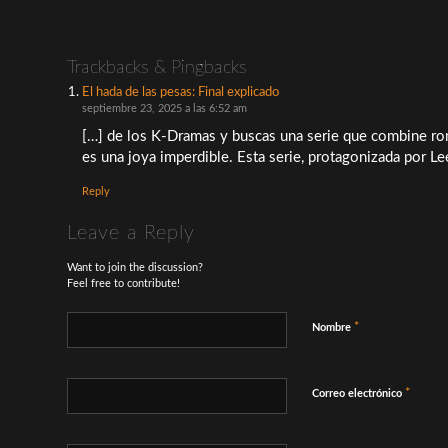
Trackbacks & Pingbacks
El hada de las pesas: Final explicado
septiembre 23, 2025 a las 6:52 am
[…] de los K-Dramas y buscas una serie que combine ro
es una joya imperdible. Esta serie, protagonizada por
Reply
Leave a Reply
Want to join the discussion?
Feel free to contribute!
*
Nombre
*
Correo electrónico