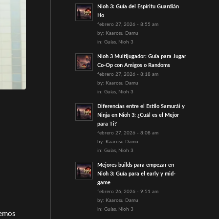
Nioh 3: Guía del Espíritu Guardián
Ho
febrero 27, 2026 - 8:55 am
by:
Kaarosu Damu
in:
Guías
,
Nioh 3
Nioh 3 Multijugador: Guía para Jugar
Co-Op con Amigos o Randoms
febrero 27, 2026 - 8:18 am
by:
Kaarosu Damu
in:
Guías
,
Nioh 3
Diferencias entre el Estilo Samurái y
Ninja en Nioh 3: ¿Cuál es el Mejor
para Ti?
febrero 27, 2026 - 8:08 am
by:
Kaarosu Damu
in:
Guías
,
Nioh 3
Mejores builds para empezar en
Nioh 3: Guía para el early y mid-
game
febrero 26, 2026 - 9:51 am
by:
Kaarosu Damu
in:
Guías
,
Nioh 3
nemos