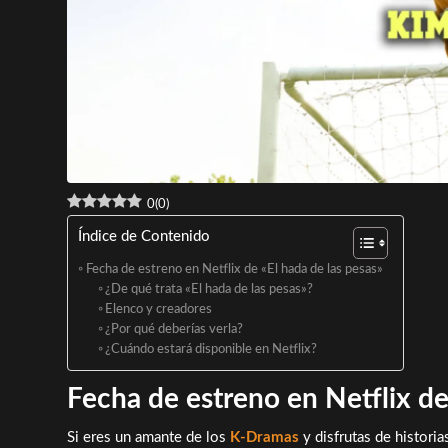
0
(
0
)
Índice de Contenido
Fecha de estreno en Netflix de «El hada de las pesas»
¿De qué trata «El hada de las pesas»?
Elenco y creadores
¿Por qué deberías verla?
¿Cuándo estará disponible en Netflix?
Fecha de estreno en Netflix de
Si eres un amante de los
K-Dramas
y disfrutas de histori