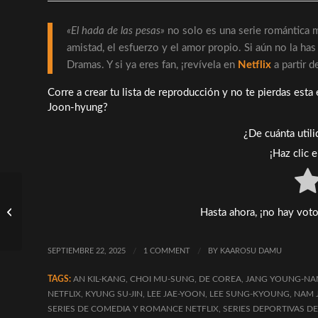
«El hada de las pesas»
no solo es una serie romántica má
amistad, el esfuerzo y el amor propio. Si aún no la h
Dramas. Y si ya eres fan, ¡revívela en
Netflix
a partir 
Corre a crear tu lista de reproducción y no te pierdas est
Joon-hyung?
¿De cuánta util
¡Haz clic 
No soy un robot: Fecha
Hasta ahora, ¡no hay voto
de estreno en Netflix
SEPTIEMBRE 22, 2025
/
1 COMMENT
/
BY
KAAROSU DAMU
TAGS:
AN KIL-KANG
,
CHOI MU-SUNG
,
DE COREA
,
JANG YOUNG-N
NETFLIX
,
KYUNG SU-JIN
,
LEE JAE-YOON
,
LEE SUNG-KYOUNG
,
NAM 
SERIES DE COMEDIA Y ROMANCE NETFLIX
,
SERIES DEPORTIVAS D