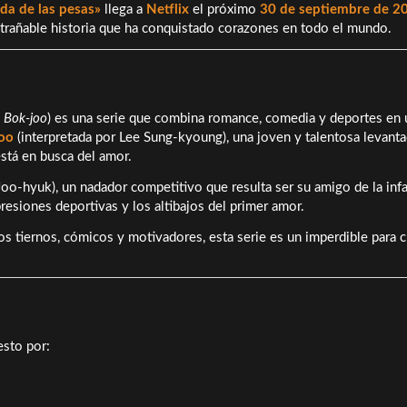
ada de las pesas»
llega a
Netflix
el próximo
30 de septiembre de 2
entrañable historia que ha conquistado corazones en todo el mundo.
m Bok-joo
) es una serie que combina romance, comedia y deportes en 
oo
(interpretada por Lee Sung-kyoung), una joven y talentosa levant
está en busca del amor.
o-hyuk), un nadador competitivo que resulta ser su amigo de la infa
 presiones deportivas y los altibajos del primer amor.
 tiernos, cómicos y motivadores, esta serie es un imperdible para c
sto por: