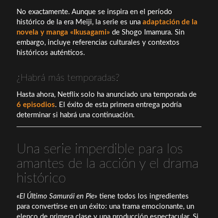
No exactamente. Aunque se inspira en el período
histórico de la era Meiji, la serie es una
adaptación de la
novela y manga «Ikusagami»
de Shogo Imamura. Sin
embargo, incluye referencias culturales y contextos
históricos auténticos.
¿Habrá más temporadas?
Hasta ahora, Netflix solo ha anunciado una temporada de
6 episodios
. El éxito de esta primera entrega podría
determinar si habrá una continuación.
Una serie imperdible para los
amantes de la acción y el drama
histórico
«El Último Samurái en Pie»
tiene todos los ingredientes
para convertirse en un éxito: una trama emocionante, un
elenco de primera clase y una producción espectacular. Si