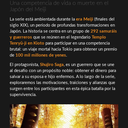
Una competencia de vida o muerte en el
Japón del Meiji
La serie está ambientada durante la
era Meiji
(finales del
siglo XIX), un período de profundas transformaciones en
Japón. La historia se centra en un grupo de
292 samuráis
y guerreros
que se reúnen en el legendario
Templo
Tenryū-ji en Kioto
para participar en una competencia
brutal: un viaje mortal hacia Tokio para obtener un premio
de
100 mil millones de yenes
.
El protagonista,
Shujiro Saga
, es un guerrero que se une
al desafío con un propósito noble: obtener el dinero para
salvar a su esposa e hijo enfermos. A lo largo de la serie,
exploraremos las motivaciones, traiciones y alianzas que
surgen entre los participantes en esta épica batalla por la
supervivencia.