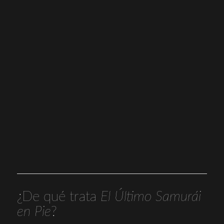
¿De qué trata
El Último Samurái
en Pie
?