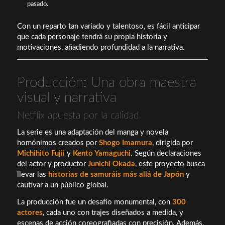
pasado.
Con un reparto tan variado y talentoso, es fácil anticipar
que cada personaje tendrá su propia historia y
motivaciones, añadiendo profundidad a la narrativa.
Producción: Una obra maestra
visual y narrativa
Netflix apuesta por la calidad
La serie es una adaptación del manga y novela
homónimos creados por
Shogo Imamura
, dirigida por
Michihito Fujii
y
Kento Yamaguchi
. Según declaraciones
del actor y productor
Junichi Okada
, este proyecto busca
llevar las
historias de samuráis más allá de Japón
y
cautivar a un público global.
La producción fue un desafío monumental, con
300
actores
, cada uno con trajes diseñados a medida, y
escenas de acción coreografiadas con precisión. Además,