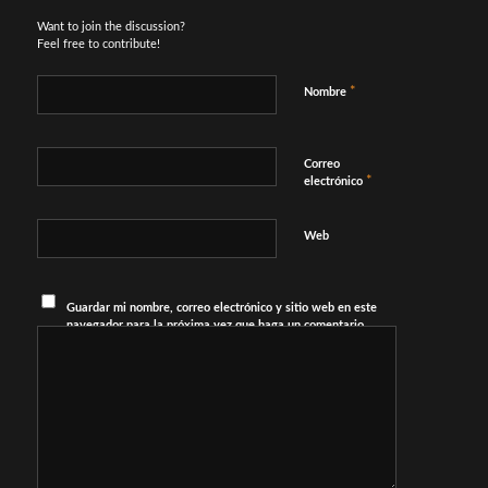
Want to join the discussion?
Feel free to contribute!
*
Nombre
Correo
*
electrónico
Web
Guardar mi nombre, correo electrónico y sitio web en este
navegador para la próxima vez que haga un comentario.