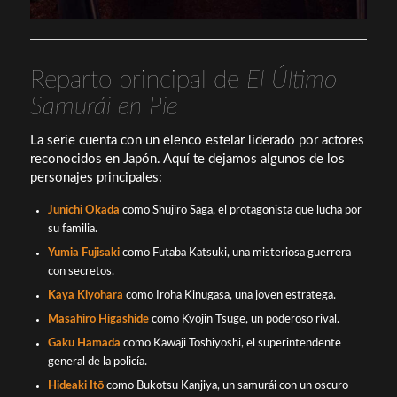
Reparto principal de
El Último
Samurái en Pie
La serie cuenta con un elenco estelar liderado por actores
reconocidos en Japón. Aquí te dejamos algunos de los
personajes principales:
Junichi Okada
como Shujiro Saga, el protagonista que lucha por
su familia.
Yumia Fujisaki
como Futaba Katsuki, una misteriosa guerrera
con secretos.
Kaya Kiyohara
como Iroha Kinugasa, una joven estratega.
Masahiro Higashide
como Kyojin Tsuge, un poderoso rival.
Gaku Hamada
como Kawaji Toshiyoshi, el superintendente
general de la policía.
Hideaki Itō
como Bukotsu Kanjiya, un samurái con un oscuro