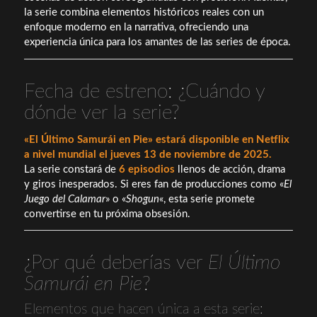
la serie combina elementos históricos reales con un
enfoque moderno en la narrativa, ofreciendo una
experiencia única para los amantes de las series de época.
Fecha de estreno: ¿Cuándo y
dónde ver la serie?
«El Último Samurái en Pie» estará disponible en Netflix
a nivel mundial el jueves 13 de noviembre de 2025.
La serie constará de
6 episodios
llenos de acción, drama
y giros inesperados. Si eres fan de producciones como «
El
Juego del Calamar
» o «
Shogun
«, esta serie promete
convertirse en tu próxima obsesión.
¿Por qué deberías ver
El Último
Samurái en Pie
?
Elementos que hacen única a esta serie: