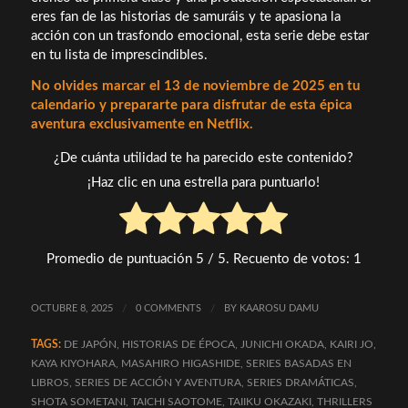
eres fan de las historias de samuráis y te apasiona la
acción con un trasfondo emocional, esta serie debe estar
en tu lista de imprescindibles.
No olvides marcar el 13 de noviembre de 2025 en tu
calendario y prepararte para disfrutar de esta épica
aventura exclusivamente en Netflix.
¿De cuánta utilidad te ha parecido este contenido?
¡Haz clic en una estrella para puntuarlo!
Promedio de puntuación
5
/ 5. Recuento de votos:
1
OCTUBRE 8, 2025
/
0 COMMENTS
/
BY
KAAROSU DAMU
TAGS:
DE JAPÓN
,
HISTORIAS DE ÉPOCA
,
JUNICHI OKADA
,
KAIRI JO
,
KAYA KIYOHARA
,
MASAHIRO HIGASHIDE
,
SERIES BASADAS EN
LIBROS
,
SERIES DE ACCIÓN Y AVENTURA
,
SERIES DRAMÁTICAS
,
SHOTA SOMETANI
,
TAICHI SAOTOME
,
TAIIKU OKAZAKI
,
THRILLERS