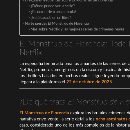
Preguntas frecuentes sobre El Monstruo de Florencia
¿Dónde puedo ver la serie?
¿Es una serie o una película?
¿Está basada en un libro?
No te pierdas El Monstruo de Florencia
Más sobre Netflix y las mejores series de crímenes reales
El Monstruo de Florencia: Todo 
Netflix
La espera ha terminado para los amantes de las series de 
Netflix, promete sumergirnos en la oscura y fascinante hist
los thrillers basados en hechos reales, sigue leyendo por
llegará a la plataforma el
22 de octubre de 2025
.
¿De qué trata
El Monstruo de Flo
El Monstruo de Florencia
explora los brutales crímenes de
narrativa envolvente, la serie detalla los
ocho asesinatos 
caso, considerado uno de los más complejos de la historia 