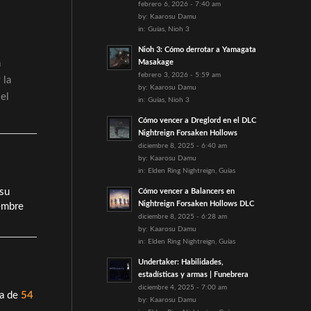
febrero 6, 2026 - 7:40 am
by:
Kaarosu Damu
in:
Guías
,
Nioh 3
Nioh 3: Cómo derrotar a Yamagata
a
Masakage
febrero 3, 2026 - 5:59 am
 la
by:
Kaarosu Damu
 el
in:
Guías
,
Nioh 3
Cómo vencer a Dreglord en el DLC
Nightreign Forsaken Hollows
diciembre 8, 2025 - 6:40 am
by:
Kaarosu Damu
in:
Elden Ring Nightreign
,
Guías
 su
Cómo vencer a Balancers en
Nightreign Forsaken Hollows DLC
iembre
diciembre 8, 2025 - 6:28 am
by:
Kaarosu Damu
in:
Elden Ring Nightreign
,
Guías
Undertaker: Habilidades,
estadísticas y armas | Funebrera
diciembre 4, 2025 - 7:00 am
da de
54
by:
Kaarosu Damu