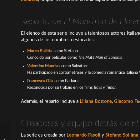
Reparto de
El Monstruo de Flore
El elenco de esta serie incluye a talentosos actores itali
algunos de los nombres destacados:
Marco Bullitta
como Stefano
Conocido por películas como
The Mute Man of Sardinia
.
Valentino Mannias
como Salvatore
Ha participado en cortometrajes y la comedia romántica italiana
Francesca Olia
como Barbara
Reconocida por su trabajo en los films
Boys
y
Timor
.
Además, el reparto incluye a
Liliana Bottone
,
Giacomo Fa
Creadores y equipo detrás de
El
La serie es creada por
Leonardo Fasoli
y
Stefano Sollima
27 noches: Fecha de