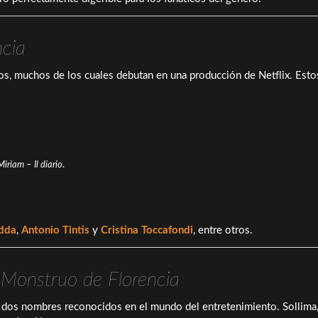
ncia
anos, muchos de los cuales debutan en una producción de Netflix. Est
Miriam – Il diario
.
dda
,
Antonio Tintis
y
Cristina Toccafondi
, entre otros.
 Monstruo de Florencia
, dos nombres reconocidos en el mundo del entretenimiento. Sollima