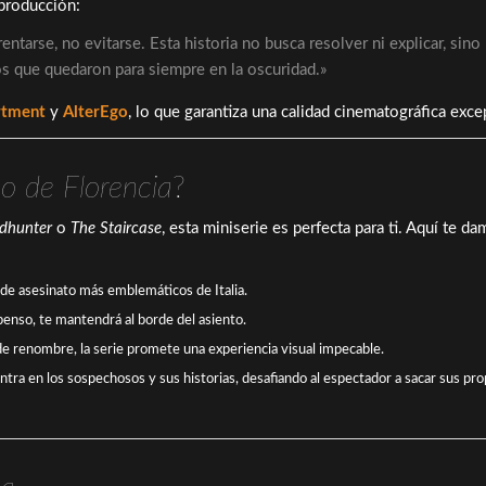
 producción:
ntarse, no evitarse. Esta historia no busca resolver ni explicar, sino
os que quedaron para siempre en la oscuridad.»
rtment
y
AlterEgo
, lo que garantiza una calidad cinematográfica exce
o de Florencia
?
dhunter
o
The Staircase
, esta miniserie es perfecta para ti. Aquí te d
s de asesinato más emblemáticos de Italia.
penso, te mantendrá al borde del asiento.
de renombre, la serie promete una experiencia visual impecable.
centra en los sospechosos y sus historias, desafiando al espectador a sacar sus pro