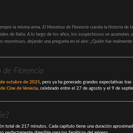
Siempre la misma arma.
El Monstruo de Florencia
cuenta la historia de l
ales de Italia. A lo largo de los años, los sospechosos se acumulan, y
bles monstruos, dejando una pregunta en el aire: ¿Quién fue realmente
 de Florencia
2 de octubre de 2025
, pero ya ha generado grandes expectativas tras
l de Cine de Venecia
, celebrado entre el 27 de agosto y el 9 de sept
ie?
ión total de 217 minutos. Cada capítulo tiene una duración aproxima
ero perfectamente digerible para los fanáticos del género.