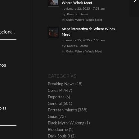
Where Winds Meet
noviembre 22, 2025 - 7:58 am
by:
Kaarosu Damu
in:
Guías
,
Where Winds Meet
Mapa interactivo de Where Winds
pcional.
Meet
noviembre 15, 2025 - 7:35 am
by:
Kaarosu Damu
in:
Guías
,
Where Winds Meet
amos
CATEGORÍAS
Breaking News
(48)
Corea
(4.447)
Deportes
(6)
General
(601)
pias
Entretenimiento
(338)
Guías
(73)
Black Myth: Wukong
(1)
Bloodborne
(1)
Dark Souls 3
(2)