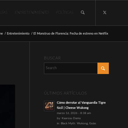
UÍAS
ENTRETENIMIENTO
POLÍTICAS
me
/
Entretenimiento
/
El Monstruo de Florencia: Fecha de estreno en Netflix
BUSCAR
ÚLTIMOS ARTÍCULOS
Cómo derrotar al Vanguardia Tigre
fácil | Cheese Wukong
marzo 16, 2026 - 8:38 am
by:
Kaarosu Damu
in:
Black Myth: Wukong
,
Guías