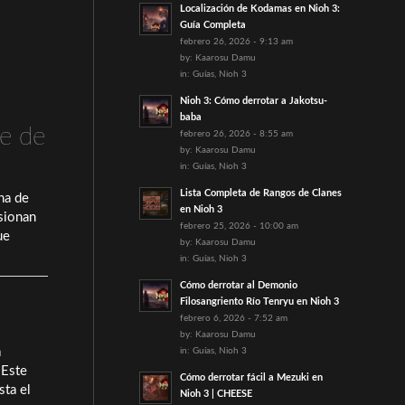
Localización de Kodamas en Nioh 3:
Guía Completa
febrero 26, 2026 - 9:13 am
by:
Kaarosu Damu
in:
Guías
,
Nioh 3
Nioh 3: Cómo derrotar a Jakotsu-
baba
ie de
febrero 26, 2026 - 8:55 am
by:
Kaarosu Damu
in:
Guías
,
Nioh 3
Lista Completa de Rangos de Clanes
ana de
en Nioh 3
asionan
febrero 25, 2026 - 10:00 am
ue
by:
Kaarosu Damu
in:
Guías
,
Nioh 3
Cómo derrotar al Demonio
Filosangriento Río Tenryu en Nioh 3
febrero 6, 2026 - 7:52 am
by:
Kaarosu Damu
a
in:
Guías
,
Nioh 3
 Este
Cómo derrotar fácil a Mezuki en
sta el
Nioh 3 | CHEESE