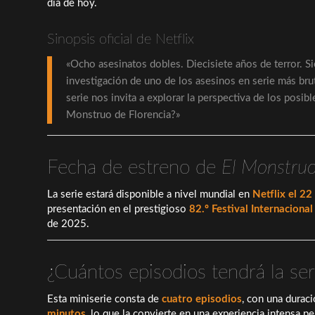
día de hoy.
Sinopsis oficial de Netflix
«Ocho asesinatos dobles. Diecisiete años de terror. 
investigación de uno de los asesinos en serie más brut
serie nos invita a explorar la perspectiva de los posi
Monstruo de Florencia?»
Fecha de estreno de
El Monstruo
La serie estará disponible a nivel mundial en
Netflix el 2
presentación en el prestigioso
82.º Festival Internaciona
de 2025.
¿Cuántos episodios tendrá la ser
Esta miniserie consta de
cuatro episodios
, con una durac
minutos
, lo que la convierte en una experiencia intensa p