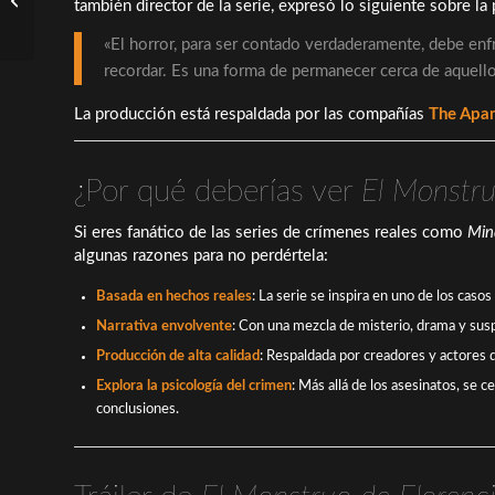
también director de la serie, expresó lo siguiente sobre la
estreno en Netflix
«El horror, para ser contado verdaderamente, debe enfre
recordar. Es una forma de permanecer cerca de aquell
La producción está respaldada por las compañías
The Apa
¿Por qué deberías ver
El Monstru
Si eres fanático de las series de crímenes reales como
Min
algunas razones para no perdértela:
Basada en hechos reales
: La serie se inspira en uno de los caso
Narrativa envolvente
: Con una mezcla de misterio, drama y sus
Producción de alta calidad
: Respaldada por creadores y actores 
Explora la psicología del crimen
: Más allá de los asesinatos, se 
conclusiones.