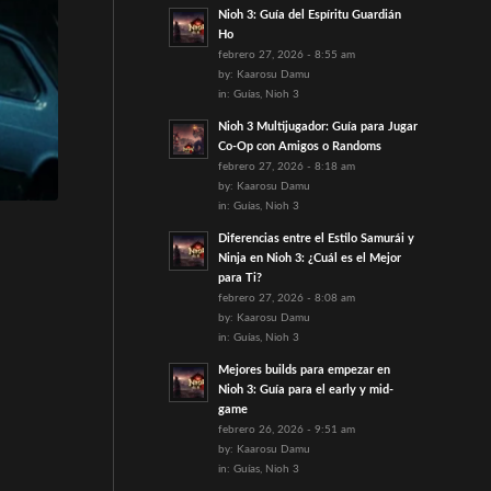
Nioh 3: Guía del Espíritu Guardián
Ho
febrero 27, 2026 - 8:55 am
by:
Kaarosu Damu
in:
Guías
,
Nioh 3
Nioh 3 Multijugador: Guía para Jugar
Co-Op con Amigos o Randoms
febrero 27, 2026 - 8:18 am
by:
Kaarosu Damu
in:
Guías
,
Nioh 3
Diferencias entre el Estilo Samurái y
Ninja en Nioh 3: ¿Cuál es el Mejor
para Ti?
febrero 27, 2026 - 8:08 am
by:
Kaarosu Damu
in:
Guías
,
Nioh 3
Mejores builds para empezar en
Nioh 3: Guía para el early y mid-
game
febrero 26, 2026 - 9:51 am
by:
Kaarosu Damu
in:
Guías
,
Nioh 3