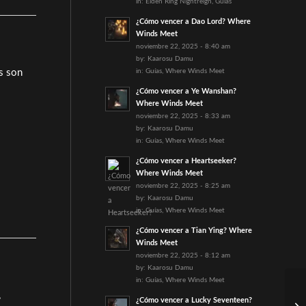
in:
Elden Ring Nightreign
,
Guías
¿Cómo vencer a Dao Lord? Where
Winds Meet
noviembre 22, 2025 - 8:40 am
by:
Kaarosu Damu
os son
in:
Guías
,
Where Winds Meet
¿Cómo vencer a Ye Wanshan?
Where Winds Meet
noviembre 22, 2025 - 8:33 am
by:
Kaarosu Damu
in:
Guías
,
Where Winds Meet
¿Cómo vencer a Heartseeker?
Where Winds Meet
noviembre 22, 2025 - 8:25 am
by:
Kaarosu Damu
in:
Guías
,
Where Winds Meet
¿Cómo vencer a Tian Ying? Where
Winds Meet
noviembre 22, 2025 - 8:12 am
by:
Kaarosu Damu
in:
Guías
,
Where Winds Meet
,
¿Cómo vencer a Lucky Seventeen?