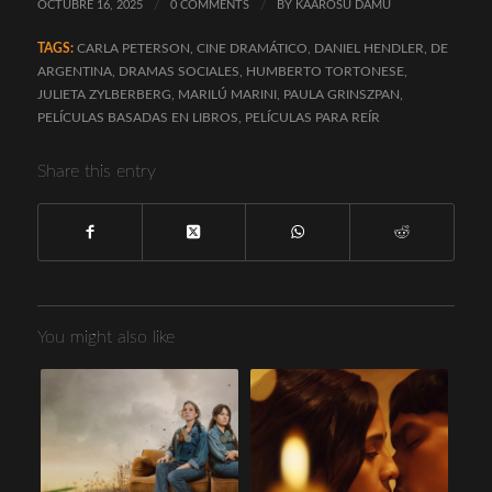
OCTUBRE 16, 2025
/
0 COMMENTS
/
BY
KAAROSU DAMU
TAGS:
CARLA PETERSON
,
CINE DRAMÁTICO
,
DANIEL HENDLER
,
DE
ARGENTINA
,
DRAMAS SOCIALES
,
HUMBERTO TORTONESE
,
JULIETA ZYLBERBERG
,
MARILÚ MARINI
,
PAULA GRINSZPAN
,
PELÍCULAS BASADAS EN LIBROS
,
PELÍCULAS PARA REÍR
Share this entry
You might also like