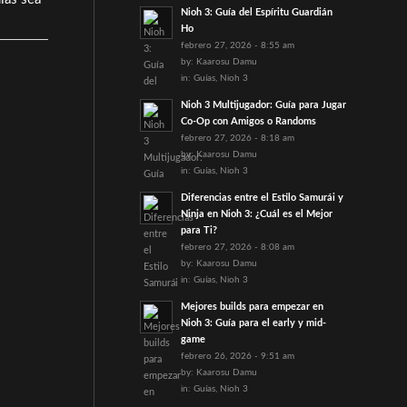
Nioh 3: Guía del Espíritu Guardián
Ho
febrero 27, 2026 - 8:55 am
by:
Kaarosu Damu
in:
Guías
,
Nioh 3
Nioh 3 Multijugador: Guía para Jugar
Co-Op con Amigos o Randoms
febrero 27, 2026 - 8:18 am
by:
Kaarosu Damu
in:
Guías
,
Nioh 3
Diferencias entre el Estilo Samurái y
Ninja en Nioh 3: ¿Cuál es el Mejor
para Ti?
febrero 27, 2026 - 8:08 am
by:
Kaarosu Damu
in:
Guías
,
Nioh 3
Mejores builds para empezar en
Nioh 3: Guía para el early y mid-
game
febrero 26, 2026 - 9:51 am
by:
Kaarosu Damu
in:
Guías
,
Nioh 3