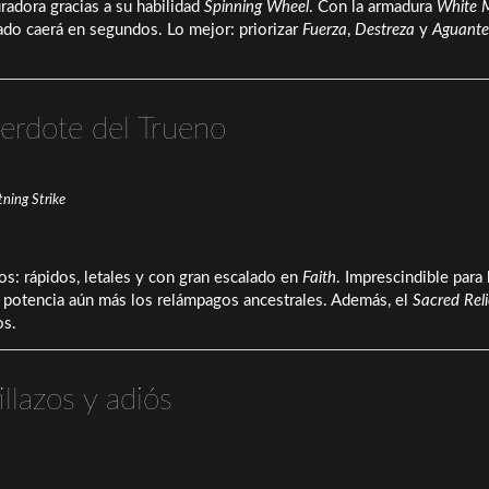
radora gracias a su habilidad
Spinning Wheel
. Con la armadura
White 
ado caerá en segundos. Lo mejor: priorizar
Fuerza
,
Destreza
y
Aguante
cerdote del Trueno
ning Strike
os: rápidos, letales y con gran escalado en
Faith
. Imprescindible para
ue potencia aún más los relámpagos ancestrales. Además, el
Sacred Rel
os.
llazos y adiós