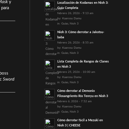
Mask
y
Localización de Kodamas en Nioh 3:
para
Guía Completa
febrero 26, 2026 - 9:13 am
by:
Kaarosu Damu
in:
Guías
,
Nioh 3
Nioh 3: Cómo derrotar a Jakotsu-
baba
febrero 26, 2026 - 8:55 am
by:
Kaarosu Damu
in:
Guías
,
Nioh 3
Lista Completa de Rangos de Clanes
en Nioh 3
febrero 25, 2026 - 10:00 am
 boss
by:
Kaarosu Damu
ic Sword
in:
Guías
,
Nioh 3
Cómo derrotar al Demonio
Filosangriento Río Tenryu en Nioh 3
febrero 6, 2026 - 7:52 am
by:
Kaarosu Damu
in:
Guías
,
Nioh 3
Cómo derrotar fácil a Mezuki en
Nioh 3 | CHEESE