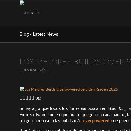
Blog - Latest News
LOS MEJORES BUILDS OVERP
ELDEN RING
,
GUÍAS
0
(
0
)
Si hay algo que todos los
Tarnished
buscan en
Elden Ring
, 
FromSoftware suele equilibrar el juego con cada parche, 
traigo un repaso a las builds más
overpowered
que puedes
Prepárate para descubrir configuraciones que no solo dest