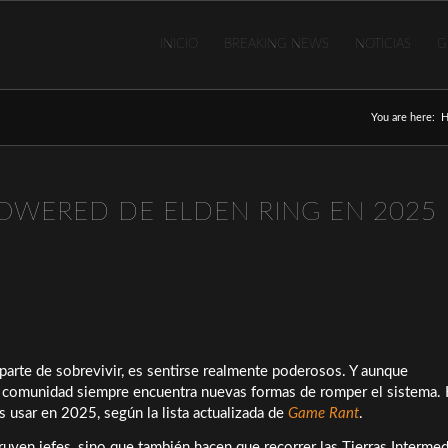
INICIO
BREAKING NEWS
NOTICIAS
G
You are here:
OWERED DE ELDEN RING EN 2025
aparte de sobrevivir, es sentirse realmente poderosos. Y aunque
la comunidad siempre encuentra nuevas formas de romper el sistema.
 usar en 2025, según la lista actualizada de
Game Rant
.
ruyen jefes, sino que también hacen que recorrer las Tierras Intermed