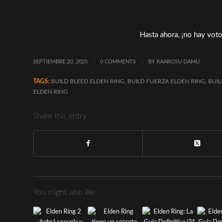
Hasta ahora, ¡no hay voto
SEPTIEMBRE 20, 2025
/
0 COMMENTS
/
BY
KAAROSU DAMU
TAGS:
BUILD BLEED ELDEN RING
,
BUILD FUERZA ELDEN RING
,
BUIL
ELDEN RING
Share this entry
You might also like