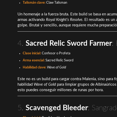
Talismán clave:
Claw Talisman
Un homenaje a la fuerza bruta. Este build se basa en acumu
armas activando
Royal Knight’s Resolve
. El resultado es un
golpe. Brutal y sencillo, aunque requiere mucha preparaci
4.
Sacred Relic Sword Farmer
:
Clase inicial:
Confesor o Profeta
Arma esencial:
Sacred Relic Sword
Habilidad clave:
Wave of Gold
Este no es un build para cargar contra Malenia, sino para fo
habilidad
Wave of Gold
para limpiar grupos de Albinaúrico
esto puedes conseguir millones de runas por hora.
5.
Scavenged Bleeder
: Sangrad