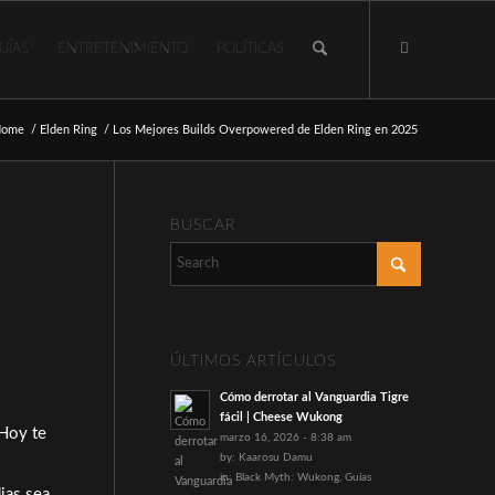
UÍAS
ENTRETENIMIENTO
POLÍTICAS
Home
/
Elden Ring
/
Los Mejores Builds Overpowered de Elden Ring en 2025
BUSCAR
ÚLTIMOS ARTÍCULOS
Cómo derrotar al Vanguardia Tigre
fácil | Cheese Wukong
 Hoy te
marzo 16, 2026 - 8:38 am
by:
Kaarosu Damu
in:
Black Myth: Wukong
,
Guías
ias sea