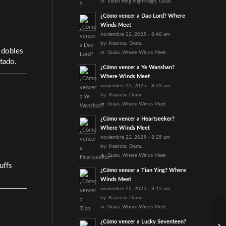
in:
Elden Ring Nightreign
,
Guías
¿Cómo vencer a Dao Lord? Where
Winds Meet
noviembre 22, 2025 - 8:40 am
by:
Kaarosu Damu
 dobles
in:
Guías
,
Where Winds Meet
tado.
¿Cómo vencer a Ye Wanshan?
Where Winds Meet
noviembre 22, 2025 - 8:33 am
by:
Kaarosu Damu
in:
Guías
,
Where Winds Meet
¿Cómo vencer a Heartseeker?
Where Winds Meet
noviembre 22, 2025 - 8:25 am
by:
Kaarosu Damu
in:
Guías
,
Where Winds Meet
uffs
¿Cómo vencer a Tian Ying? Where
Winds Meet
noviembre 22, 2025 - 8:12 am
by:
Kaarosu Damu
in:
Guías
,
Where Winds Meet
Fe
¿Cómo vencer a Lucky Seventeen?