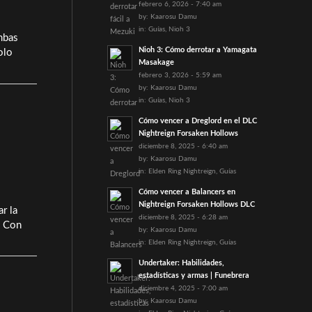
febrero 6, 2026 - 7:40 am
by:
Kaarosu Damu
in:
Guías
,
Nioh 3
mbas
Nioh 3: Cómo derrotar a Yamagata
olo
Masakage
febrero 3, 2026 - 5:59 am
by:
Kaarosu Damu
in:
Guías
,
Nioh 3
Cómo vencer a Dreglord en el DLC
Nightreign Forsaken Hollows
diciembre 8, 2025 - 6:40 am
by:
Kaarosu Damu
in:
Elden Ring Nightreign
,
Guías
Cómo vencer a Balancers en
Nightreign Forsaken Hollows DLC
r la
diciembre 8, 2025 - 6:28 am
. Con
by:
Kaarosu Damu
in:
Elden Ring Nightreign
,
Guías
Undertaker: Habilidades,
estadísticas y armas | Funebrera
diciembre 4, 2025 - 7:00 am
by:
Kaarosu Damu