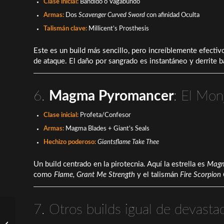
Clase inicial:
Bandido o Vagabundo
Armas:
Dos
Scavenger Curved Sword
con afinidad Oculta
Talismán clave:
Millicent’s Prosthesis
Este es un build más sencillo, pero increíblemente efectiv
de ataque. El daño por sangrado es instantáneo y derrite 
6.
Magma Pyromancer
: El Mon
Clase inicial:
Profeta/Confesor
Armas:
Magma Blades + Giant’s Seals
Hechizo poderoso:
Giantsflame Take Thee
Un build centrado en la pirotecnia. Aquí la estrella es
Magm
como
Flame, Grant Me Strength
y el talismán
Fire Scorpion
7. Otros builds igual de devasta
Sucker Punch rompe el
silencio y condena los