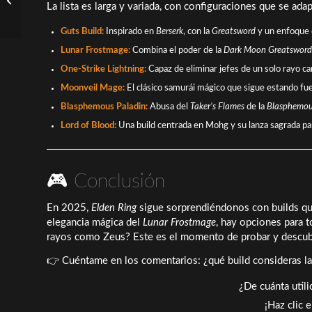
La lista es larga y variada, con configuraciones que se adap
comentarios de Drew
Harrison: ¿reacción...
Guts Build:
Inspirado en
Berserk
, con la
Greatsword
y un enfoque 
Lunar Frostmage:
Combina el poder de la
Dark Moon Greatsword
One-Strike Lightning:
Capaz de eliminar jefes de un solo rayo ca
Moonveil Mage:
El clásico samurái mágico que sigue estando fue
Blasphemous Paladin:
Abusa del
Taker’s Flames
de la
Blasphemou
Lord of Blood:
Una build centrada en Mohg y su lanza sagrada pa
🎮 Conclusión
En 2025,
Elden Ring
sigue sorprendiéndonos con builds que
elegancia mágica del
Lunar Frostmage
, hay opciones para 
rayos como Zeus? Este es el momento de probar y descubrir
👉 Cuéntame en los comentarios: ¿qué build consideras la
¿De cuánta util
¡Haz clic 