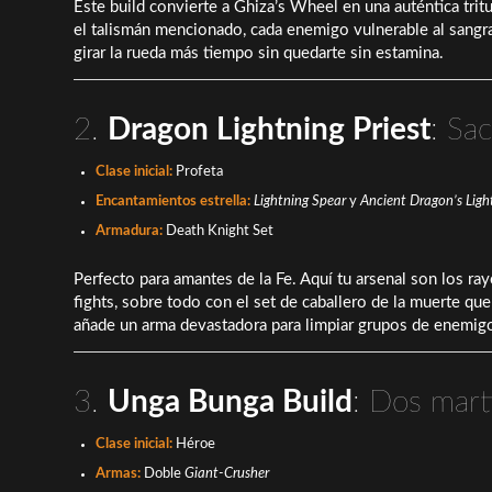
Este build convierte a Ghiza’s Wheel en una auténtica tritu
el talismán mencionado, cada enemigo vulnerable al sangr
girar la rueda más tiempo sin quedarte sin estamina.
2.
Dragon Lightning Priest
: Sa
Clase inicial:
Profeta
Encantamientos estrella:
Lightning Spear
y
Ancient Dragon’s Light
Armadura:
Death Knight Set
Perfecto para amantes de la Fe. Aquí tu arsenal son los ray
fights, sobre todo con el set de caballero de la muerte q
añade un arma devastadora para limpiar grupos de enemig
3.
Unga Bunga Build
: Dos marti
Clase inicial:
Héroe
Armas:
Doble
Giant-Crusher