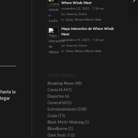
Where Winds Meet
2:
noviembre 22, 2025 - 7:58 am
by:
Kaarosu Damu
in:
Guías
,
Where Winds Meet
Mapa interactivo de Where Winds
Meet
noviembre 15, 2025 - 7:35 am
by:
Kaarosu Damu
in:
Guías
,
Where Winds Meet
CATEGORÍAS
Breaking News
(48)
Corea
(4.447)
hasta la
Deportes
(6)
legar
General
(601)
Entretenimiento
(338)
Guías
(73)
Black Myth: Wukong
(1)
Bloodborne
(1)
Dark Souls 3
(2)