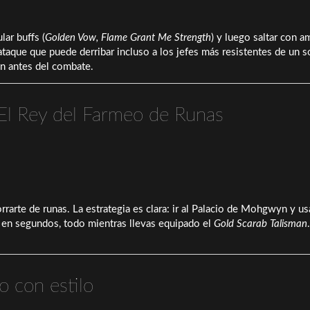
lar buffs (
Golden Vow, Flame Grant Me Strength
) y luego saltar con a
 ataque que puede derribar incluso a los jefes más resistentes de un s
ón antes del combate.
 El Rey del Farmeo de Runas
rrarte de runas. La estrategia es clara: ir al Palacio de Mohgwyn y usa
s en segundos, todo mientras llevas equipado el
Gold Scarab Talisman
o con estilo