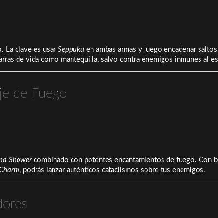
o. La clave es usar
Seppuku
en ambas armas y luego encadenar saltos
barras de vida como mantequilla, salvo contra enemigos inmunes al es
je de Fuego
a Shower
combinado con potentes encantamientos de fuego. Con b
 Charm
, podrás lanzar auténticos cataclismos sobre tus enemigos.
dores