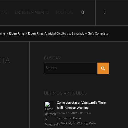
UÍAS
ENTRETENIMIENTO
POLÍTICAS
ome
/
Elden Ring
/
Elden Ring: Afinidad Oculto vs. Sangrado – Guía Completa
BUSCAR
ETA
ÚLTIMOS ARTÍCULOS
Cómo derrotar al Vanguardia Tigre
fácil | Cheese Wukong
marzo 16, 2026 - 8:38 am
by:
Kaarosu Damu
in:
Black Myth: Wukong
,
Guías