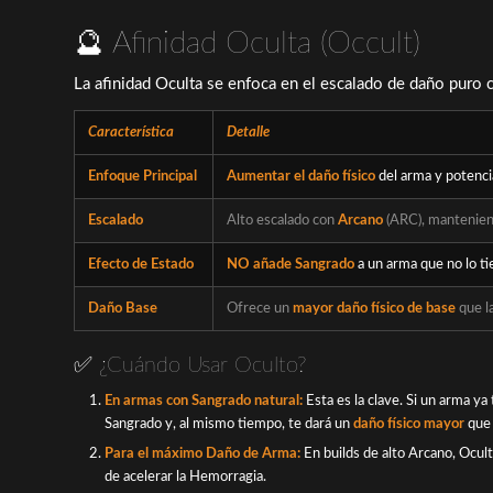
🔮 Afinidad Oculta (Occult)
La afinidad Oculta se enfoca en el escalado de daño puro 
Característica
Detalle
Enfoque Principal
Aumentar el daño físico
del arma y potenci
Escalado
Alto escalado con
Arcano
(ARC), mantenien
Efecto de Estado
NO añade Sangrado
a un arma que no lo t
Daño Base
Ofrece un
mayor daño físico de base
que la
✅ ¿Cuándo Usar Oculto?
En armas con Sangrado natural:
Esta es la clave. Si un arma y
Sangrado y, al mismo tiempo, te dará un
daño físico mayor
que 
Para el máximo Daño de Arma:
En
builds
de alto Arcano, Ocul
de acelerar la Hemorragia.