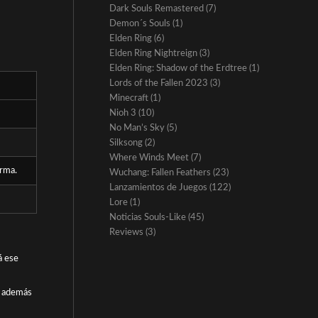
Dark Souls Remastered
(7)
Demon´s Souls
(1)
Elden Ring
(6)
Elden Ring Nightreign
(3)
Elden Ring: Shadow of the Erdtree
(1)
Lords of the Fallen 2023
(3)
Minecraft
(1)
Nioh 3
(10)
No Man’s Sky
(5)
Silksong
(2)
Where Winds Meet
(7)
arma.
Wuchang: Fallen Feathers
(23)
Lanzamientos de Juegos
(122)
Lore
(1)
Noticias Souls-Like
(45)
Reviews
(3)
á ese
, además