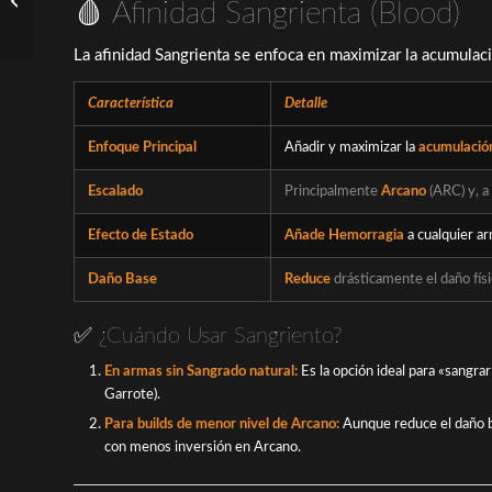
🩸 Afinidad Sangrienta (Blood)
Treant – Soulwood?
La afinidad Sangrienta se enfoca en maximizar la acumulac
Característica
Detalle
Enfoque Principal
Añadir y maximizar la
acumulació
Escalado
Principalmente
Arcano
(ARC) y, a
Efecto de Estado
Añade Hemorragia
a cualquier ar
Daño Base
Reduce
drásticamente el daño físi
✅ ¿Cuándo Usar Sangriento?
En armas sin Sangrado natural:
Es la opción ideal para «sangra
Garrote).
Para
builds
de menor nivel de Arcano:
Aunque reduce el daño ba
con menos inversión en Arcano.