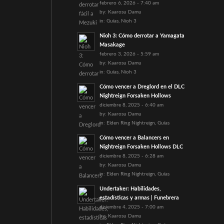
febrero 6, 2026 - 7:40 am
by:
Kaarosu Damu
in:
Guías
,
Nioh 3
Nioh 3: Cómo derrotar a Yamagata
Masakage
febrero 3, 2026 - 5:59 am
by:
Kaarosu Damu
in:
Guías
,
Nioh 3
Cómo vencer a Dreglord en el DLC
Nightreign Forsaken Hollows
diciembre 8, 2025 - 6:40 am
by:
Kaarosu Damu
in:
Elden Ring Nightreign
,
Guías
Cómo vencer a Balancers en
Nightreign Forsaken Hollows DLC
diciembre 8, 2025 - 6:28 am
by:
Kaarosu Damu
in:
Elden Ring Nightreign
,
Guías
Undertaker: Habilidades,
estadísticas y armas | Funebrera
diciembre 4, 2025 - 7:00 am
by:
Kaarosu Damu