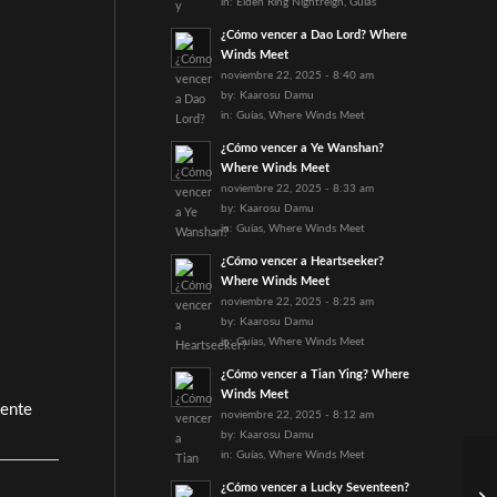
in:
Elden Ring Nightreign
,
Guías
¿Cómo vencer a Dao Lord? Where
Winds Meet
noviembre 22, 2025 - 8:40 am
by:
Kaarosu Damu
in:
Guías
,
Where Winds Meet
¿Cómo vencer a Ye Wanshan?
Where Winds Meet
noviembre 22, 2025 - 8:33 am
by:
Kaarosu Damu
in:
Guías
,
Where Winds Meet
¿Cómo vencer a Heartseeker?
Where Winds Meet
noviembre 22, 2025 - 8:25 am
by:
Kaarosu Damu
in:
Guías
,
Where Winds Meet
¿Cómo vencer a Tian Ying? Where
Winds Meet
mente
noviembre 22, 2025 - 8:12 am
by:
Kaarosu Damu
in:
Guías
,
Where Winds Meet
¿Cómo vencer a Lucky Seventeen?