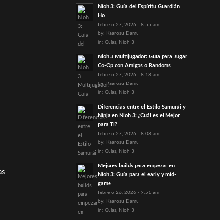
Nioh 3: Guía del Espíritu Guardián
Ho
febrero 27, 2026 - 8:55 am
by:
Kaarosu Damu
in:
Guías
,
Nioh 3
Nioh 3 Multijugador: Guía para Jugar
Co-Op con Amigos o Randoms
febrero 27, 2026 - 8:18 am
by:
Kaarosu Damu
in:
Guías
,
Nioh 3
Diferencias entre el Estilo Samurái y
Ninja en Nioh 3: ¿Cuál es el Mejor
para Ti?
febrero 27, 2026 - 8:08 am
by:
Kaarosu Damu
in:
Guías
,
Nioh 3
Mejores builds para empezar en
as
Nioh 3: Guía para el early y mid-
game
febrero 26, 2026 - 9:51 am
by:
Kaarosu Damu
in:
Guías
,
Nioh 3