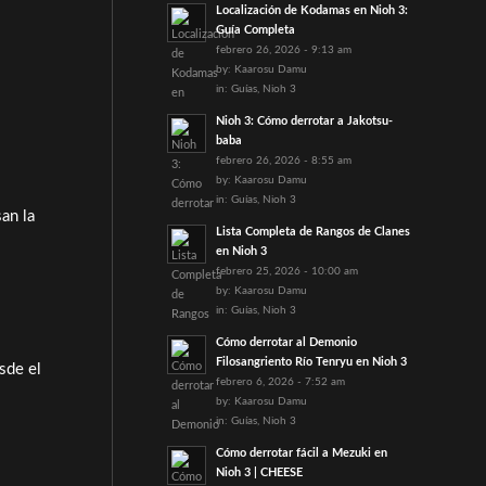
Localización de Kodamas en Nioh 3:
Guía Completa
febrero 26, 2026 - 9:13 am
by:
Kaarosu Damu
in:
Guías
,
Nioh 3
Nioh 3: Cómo derrotar a Jakotsu-
baba
febrero 26, 2026 - 8:55 am
by:
Kaarosu Damu
in:
Guías
,
Nioh 3
an la
Lista Completa de Rangos de Clanes
en Nioh 3
febrero 25, 2026 - 10:00 am
by:
Kaarosu Damu
in:
Guías
,
Nioh 3
Cómo derrotar al Demonio
Filosangriento Río Tenryu en Nioh 3
sde el
febrero 6, 2026 - 7:52 am
by:
Kaarosu Damu
in:
Guías
,
Nioh 3
Cómo derrotar fácil a Mezuki en
Nioh 3 | CHEESE