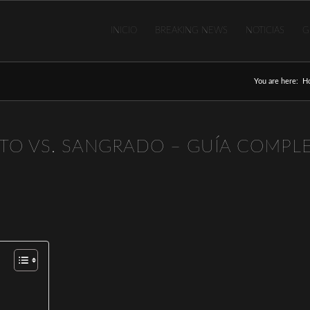
INICIO
BREAKING NEWS
NOTICIAS
G
You are here:
H
LTO VS. SANGRADO – GUÍA COMPL