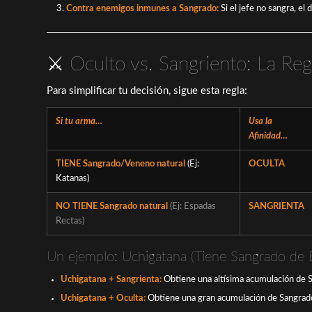
Contra enemigos inmunes a Sangrado:
Si el jefe no sangra, el
⚔️ Oculto vs. Sangriento: La Re
Para simplificar tu decisión, sigue esta regla:
Si tu arma…
Usa la
Afinidad…
TIENE Sangrado/Veneno natural
(Ej:
OCULTA
Katanas)
NO TIENE Sangrado natural
(Ej: Espadas
SANGRIENTA
Rectas)
Un ejemplo: Uchigatana (Tiene Sangrado de 
Uchigatana + Sangrienta:
Obtiene una altísima acumulación de Sa
Uchigatana + Oculta:
Obtiene una gran acumulación de Sangrado 