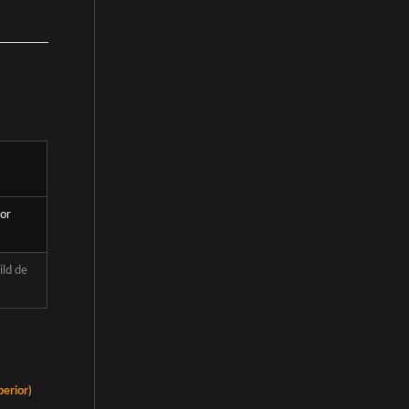
jor
ild
de
perior)