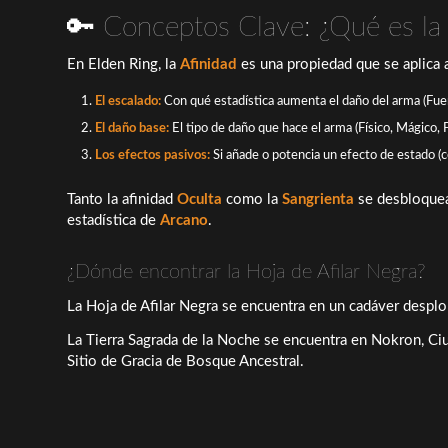
🔑 Conceptos Clave: ¿Qué es la 
En
Elden Ring
, la
Afinidad
es una propiedad que se aplica 
El escalado:
Con qué estadística aumenta el daño del arma (Fuerz
El daño base:
El tipo de daño que hace el arma (Físico, Mágico, F
Los efectos pasivos:
Si añade o potencia un efecto de estado 
Tanto la afinidad
Oculta
como la
Sangrienta
se desbloque
estadística de
Arcano
.
¿Dónde encontrar la Hoja de Afilar Negra?
La Hoja de Afilar Negra se encuentra en un cadáver desplom
La Tierra Sagrada de la Noche se encuentra en Nokron, Ciud
Sitio de Gracia de Bosque Ancestral.