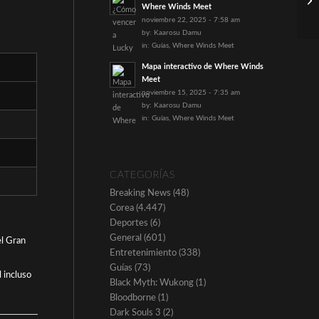
Where Winds Meet
noviembre 22, 2025 - 7:58 am
by:
Kaarosu Damu
in:
Guías
,
Where Winds Meet
Mapa interactivo de Where Winds
Meet
noviembre 15, 2025 - 7:35 am
by:
Kaarosu Damu
in:
Guías
,
Where Winds Meet
CATEGORÍAS
Breaking News
(48)
Corea
(4.447)
Deportes
(6)
General
(601)
el Gran
Entretenimiento
(338)
Guías
(73)
 incluso
Black Myth: Wukong
(1)
Bloodborne
(1)
Dark Souls 3
(2)