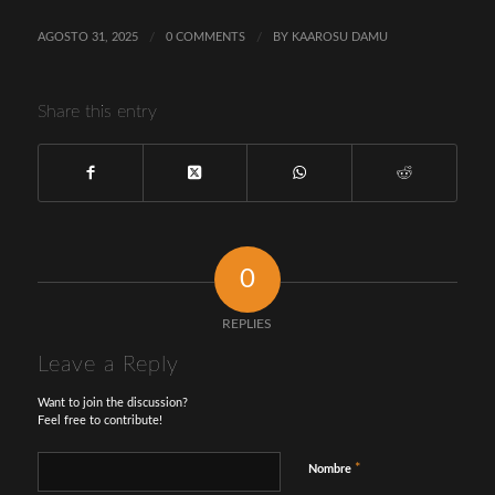
AGOSTO 31, 2025
/
0 COMMENTS
/
BY
KAAROSU DAMU
Share this entry
0
REPLIES
Leave a Reply
Want to join the discussion?
Feel free to contribute!
*
Nombre