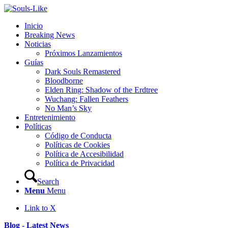
Inicio
Breaking News
Noticias
Próximos Lanzamientos
Guías
Dark Souls Remastered
Bloodborne
Elden Ring: Shadow of the Erdtree
Wuchang: Fallen Feathers
No Man’s Sky
Entretenimiento
Políticas
Código de Conducta
Políticas de Cookies
Política de Accesibilidad
Política de Privacidad
Search
Menu
Menu
Link to X
Blog - Latest News