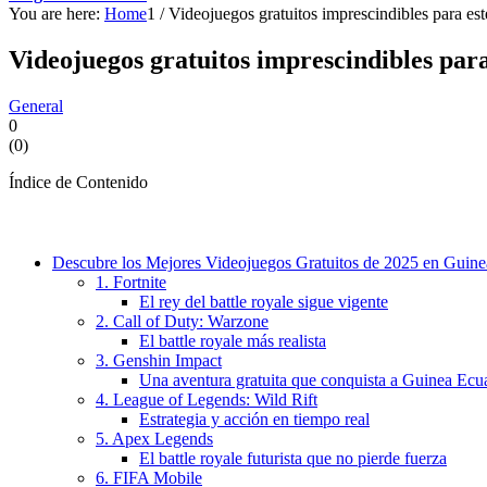
You are here:
Home
1
/
Videojuegos gratuitos imprescindibles para est
Videojuegos gratuitos imprescindibles par
General
0
(
0
)
Índice de Contenido
Descubre los Mejores Videojuegos Gratuitos de 2025 en Guine
1. Fortnite
El rey del battle royale sigue vigente
2. Call of Duty: Warzone
El battle royale más realista
3. Genshin Impact
Una aventura gratuita que conquista a Guinea Ecua
4. League of Legends: Wild Rift
Estrategia y acción en tiempo real
5. Apex Legends
El battle royale futurista que no pierde fuerza
6. FIFA Mobile