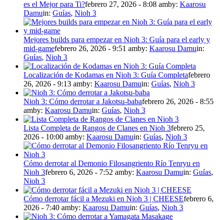
es el Mejor para Ti?
febrero 27, 2026 - 8:08 am
by:
Kaarosu
Damu
in:
Guías
,
Nioh 3
Mejores builds para empezar en Nioh 3: Guía para el early y
mid-game
febrero 26, 2026 - 9:51 am
by:
Kaarosu Damu
in:
Guías
,
Nioh 3
Localización de Kodamas en Nioh 3: Guía Completa
febrero
26, 2026 - 9:13 am
by:
Kaarosu Damu
in:
Guías
,
Nioh 3
Nioh 3: Cómo derrotar a Jakotsu-baba
febrero 26, 2026 - 8:55
am
by:
Kaarosu Damu
in:
Guías
,
Nioh 3
Lista Completa de Rangos de Clanes en Nioh 3
febrero 25,
2026 - 10:00 am
by:
Kaarosu Damu
in:
Guías
,
Nioh 3
Cómo derrotar al Demonio Filosangriento Río Tenryu en
Nioh 3
febrero 6, 2026 - 7:52 am
by:
Kaarosu Damu
in:
Guías
,
Nioh 3
Cómo derrotar fácil a Mezuki en Nioh 3 | CHEESE
febrero 6,
2026 - 7:40 am
by:
Kaarosu Damu
in:
Guías
,
Nioh 3