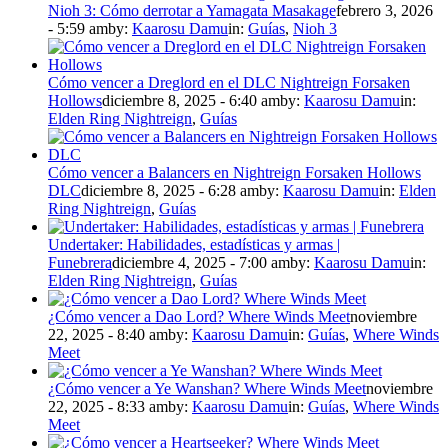
Nioh 3: Cómo derrotar a Yamagata Masakage
febrero 3, 2026
- 5:59 am
by:
Kaarosu Damu
in:
Guías
,
Nioh 3
Cómo vencer a Dreglord en el DLC Nightreign Forsaken
Hollows
diciembre 8, 2025 - 6:40 am
by:
Kaarosu Damu
in:
Elden Ring Nightreign
,
Guías
Cómo vencer a Balancers en Nightreign Forsaken Hollows
DLC
diciembre 8, 2025 - 6:28 am
by:
Kaarosu Damu
in:
Elden
Ring Nightreign
,
Guías
Undertaker: Habilidades, estadísticas y armas |
Funebrera
diciembre 4, 2025 - 7:00 am
by:
Kaarosu Damu
in:
Elden Ring Nightreign
,
Guías
¿Cómo vencer a Dao Lord? Where Winds Meet
noviembre
22, 2025 - 8:40 am
by:
Kaarosu Damu
in:
Guías
,
Where Winds
Meet
¿Cómo vencer a Ye Wanshan? Where Winds Meet
noviembre
22, 2025 - 8:33 am
by:
Kaarosu Damu
in:
Guías
,
Where Winds
Meet