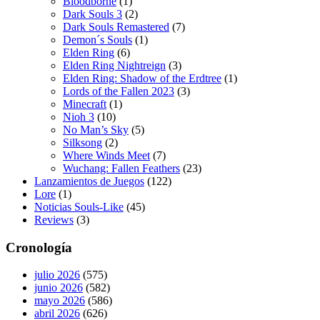
Bloodborne
(1)
Dark Souls 3
(2)
Dark Souls Remastered
(7)
Demon´s Souls
(1)
Elden Ring
(6)
Elden Ring Nightreign
(3)
Elden Ring: Shadow of the Erdtree
(1)
Lords of the Fallen 2023
(3)
Minecraft
(1)
Nioh 3
(10)
No Man’s Sky
(5)
Silksong
(2)
Where Winds Meet
(7)
Wuchang: Fallen Feathers
(23)
Lanzamientos de Juegos
(122)
Lore
(1)
Noticias Souls-Like
(45)
Reviews
(3)
Cronología
julio 2026
(575)
junio 2026
(582)
mayo 2026
(586)
abril 2026
(626)