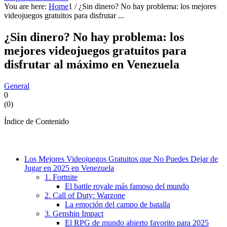
You are here:
Home
1
/
¿Sin dinero? No hay problema: los mejores
videojuegos gratuitos para disfrutar ...
¿Sin dinero? No hay problema: los
mejores videojuegos gratuitos para
disfrutar al máximo en Venezuela
General
0
(
0
)
Índice de Contenido
Los Mejores Videojuegos Gratuitos que No Puedes Dejar de
Jugar en 2025 en Venezuela
1. Fortnite
El battle royale más famoso del mundo
2. Call of Duty: Warzone
La emoción del campo de batalla
3. Genshin Impact
El RPG de mundo abierto favorito para 2025