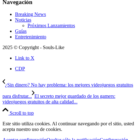
Navegación
Breaking News
Noticias
Próximos Lanzamientos
Guías
Entretenimiento
2025 © Copyright - Souls-Like
Link to X
CDP
¿Sin dinero? No hay problema: los mejores videojuegos gratuitos
para disfrutar...
El secreto mejor guardado de los gamers:
videojuegos gratuitos de alta calidad...
Scroll to top
Este sitio utiliza cookies. Al continuar navegando por el sitio, usted
acepta nuestro uso de cookies.
Aceptar configuración
Ocultar sólo la notificación
Configuración