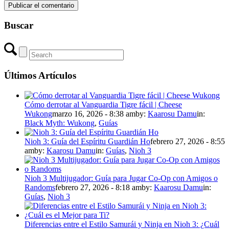
Buscar
Últimos Artículos
Cómo derrotar al Vanguardia Tigre fácil | Cheese
Wukong
marzo 16, 2026 - 8:38 am
by:
Kaarosu Damu
in:
Black Myth: Wukong
,
Guías
Nioh 3: Guía del Espíritu Guardián Ho
febrero 27, 2026 - 8:55
am
by:
Kaarosu Damu
in:
Guías
,
Nioh 3
Nioh 3 Multijugador: Guía para Jugar Co-Op con Amigos o
Randoms
febrero 27, 2026 - 8:18 am
by:
Kaarosu Damu
in:
Guías
,
Nioh 3
Diferencias entre el Estilo Samurái y Ninja en Nioh 3: ¿Cuál