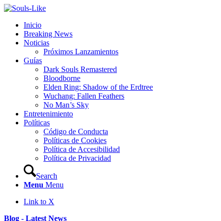
Inicio
Breaking News
Noticias
Próximos Lanzamientos
Guías
Dark Souls Remastered
Bloodborne
Elden Ring: Shadow of the Erdtree
Wuchang: Fallen Feathers
No Man’s Sky
Entretenimiento
Políticas
Código de Conducta
Políticas de Cookies
Política de Accesibilidad
Política de Privacidad
Search
Menu
Menu
Link to X
Blog - Latest News