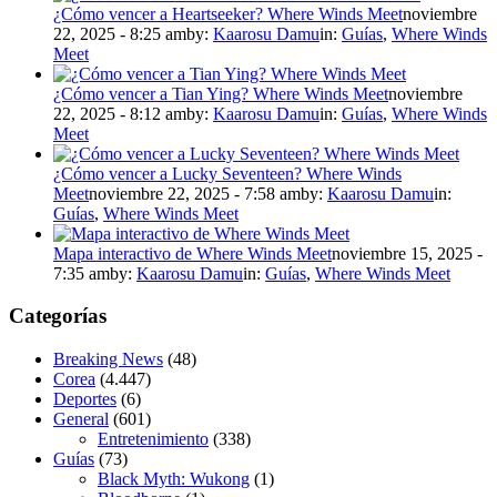
¿Cómo vencer a Heartseeker? Where Winds Meet
noviembre
22, 2025 - 8:25 am
by:
Kaarosu Damu
in:
Guías
,
Where Winds
Meet
¿Cómo vencer a Tian Ying? Where Winds Meet
noviembre
22, 2025 - 8:12 am
by:
Kaarosu Damu
in:
Guías
,
Where Winds
Meet
¿Cómo vencer a Lucky Seventeen? Where Winds
Meet
noviembre 22, 2025 - 7:58 am
by:
Kaarosu Damu
in:
Guías
,
Where Winds Meet
Mapa interactivo de Where Winds Meet
noviembre 15, 2025 -
7:35 am
by:
Kaarosu Damu
in:
Guías
,
Where Winds Meet
Categorías
Breaking News
(48)
Corea
(4.447)
Deportes
(6)
General
(601)
Entretenimiento
(338)
Guías
(73)
Black Myth: Wukong
(1)