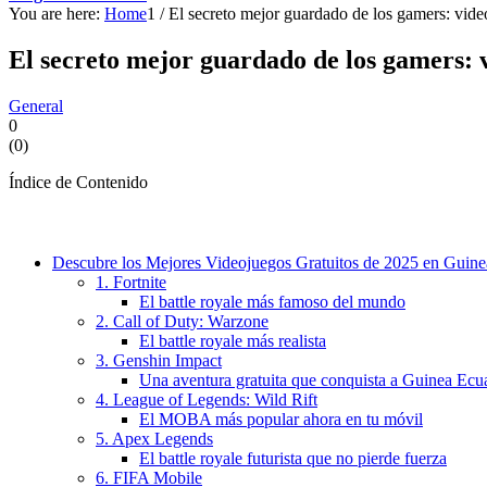
You are here:
Home
1
/
El secreto mejor guardado de los gamers: videoj
El secreto mejor guardado de los gamers: v
General
0
(
0
)
Índice de Contenido
Descubre los Mejores Videojuegos Gratuitos de 2025 en Guine
1. Fortnite
El battle royale más famoso del mundo
2. Call of Duty: Warzone
El battle royale más realista
3. Genshin Impact
Una aventura gratuita que conquista a Guinea Ecua
4. League of Legends: Wild Rift
El MOBA más popular ahora en tu móvil
5. Apex Legends
El battle royale futurista que no pierde fuerza
6. FIFA Mobile