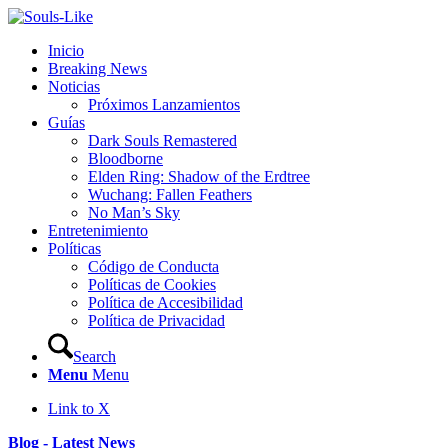
Inicio
Breaking News
Noticias
Próximos Lanzamientos
Guías
Dark Souls Remastered
Bloodborne
Elden Ring: Shadow of the Erdtree
Wuchang: Fallen Feathers
No Man’s Sky
Entretenimiento
Políticas
Código de Conducta
Políticas de Cookies
Política de Accesibilidad
Política de Privacidad
Search
Menu
Menu
Link to X
Blog - Latest News