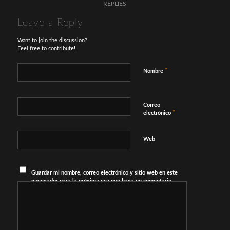
REPLIES
Leave a Reply
Want to join the discussion?
Feel free to contribute!
*
Nombre
Correo
*
electrónico
Web
Guardar mi nombre, correo electrónico y sitio web en este
navegador para la próxima vez que haga un comentario.