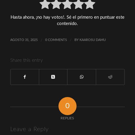
Hasta ahora, ¡no hay votos!. Sé el primero en puntuar este
contenido.
AGOSTO 31, 2025
/
0 COMMENTS
/
BY
KAAROSU DAMU
Share this entry
0
REPLIES
Leave a Reply