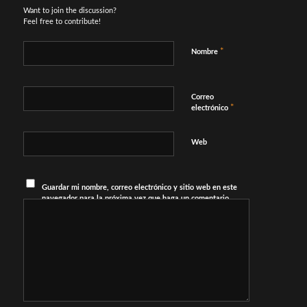
Want to join the discussion?
Feel free to contribute!
*
Nombre
Correo
*
electrónico
Web
Guardar mi nombre, correo electrónico y sitio web en este
navegador para la próxima vez que haga un comentario.