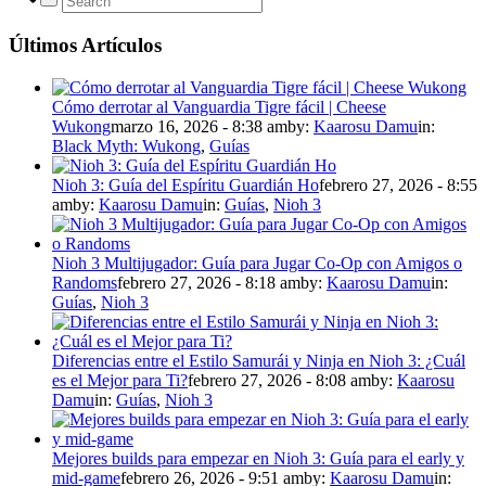
Últimos Artículos
Cómo derrotar al Vanguardia Tigre fácil | Cheese
Wukong
marzo 16, 2026 - 8:38 am
by:
Kaarosu Damu
in:
Black Myth: Wukong
,
Guías
Nioh 3: Guía del Espíritu Guardián Ho
febrero 27, 2026 - 8:55
am
by:
Kaarosu Damu
in:
Guías
,
Nioh 3
Nioh 3 Multijugador: Guía para Jugar Co-Op con Amigos o
Randoms
febrero 27, 2026 - 8:18 am
by:
Kaarosu Damu
in:
Guías
,
Nioh 3
Diferencias entre el Estilo Samurái y Ninja en Nioh 3: ¿Cuál
es el Mejor para Ti?
febrero 27, 2026 - 8:08 am
by:
Kaarosu
Damu
in:
Guías
,
Nioh 3
Mejores builds para empezar en Nioh 3: Guía para el early y
mid-game
febrero 26, 2026 - 9:51 am
by:
Kaarosu Damu
in: