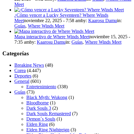
Meet
¿Cómo vencer a Lucky Seventeen? Where Winds
Meet
noviembre 22, 2025 - 7:58 am
by:
Kaarosu Damu
in:
Guías
,
Where Winds Meet
Mapa interactivo de Where Winds Meet
noviembre 15, 2025 -
7:35 am
by:
Kaarosu Damu
in:
Guías
,
Where Winds Meet
Categorías
Breaking News
(48)
Corea
(4.447)
Deportes
(6)
General
(601)
Entretenimiento
(338)
Guías
(73)
Black Myth: Wukong
(1)
Bloodborne
(1)
Dark Souls 3
(2)
Dark Souls Remastered
(7)
Demon´s Souls
(1)
Elden Ring
(6)
Elden Ring Nightreign
(3)