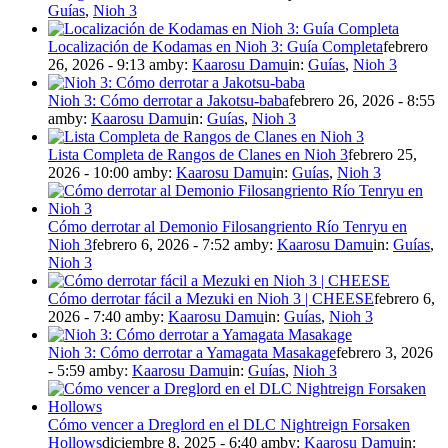
Guías
,
Nioh 3
Localización de Kodamas en Nioh 3: Guía Completa
febrero
26, 2026 - 9:13 am
by:
Kaarosu Damu
in:
Guías
,
Nioh 3
Nioh 3: Cómo derrotar a Jakotsu-baba
febrero 26, 2026 - 8:55
am
by:
Kaarosu Damu
in:
Guías
,
Nioh 3
Lista Completa de Rangos de Clanes en Nioh 3
febrero 25,
2026 - 10:00 am
by:
Kaarosu Damu
in:
Guías
,
Nioh 3
Cómo derrotar al Demonio Filosangriento Río Tenryu en
Nioh 3
febrero 6, 2026 - 7:52 am
by:
Kaarosu Damu
in:
Guías
,
Nioh 3
Cómo derrotar fácil a Mezuki en Nioh 3 | CHEESE
febrero 6,
2026 - 7:40 am
by:
Kaarosu Damu
in:
Guías
,
Nioh 3
Nioh 3: Cómo derrotar a Yamagata Masakage
febrero 3, 2026
- 5:59 am
by:
Kaarosu Damu
in:
Guías
,
Nioh 3
Cómo vencer a Dreglord en el DLC Nightreign Forsaken
Hollows
diciembre 8, 2025 - 6:40 am
by:
Kaarosu Damu
in: