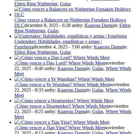
Elden Ring Nightreign
,
Guías
Cómo vencer a Balancers en Nightreign Forsaken Hollows
DLC
diciembre 8, 2025 - 6:28 am
by:
Kaarosu Damu
in:
Elden
Ring Nightreign
,
Guías
Undertaker: Habilidades, estadísticas y armas |
Funebrera
diciembre 4, 2025 - 7:00 am
by:
Kaarosu Damu
in:
Elden Ring Nightreign
,
Guías
¿Cómo vencer a Dao Lord? Where Winds Meet
noviembre
22, 2025 - 8:40 am
by:
Kaarosu Damu
in:
Guías
,
Where Winds
Meet
¿Cómo vencer a Ye Wanshan? Where Winds Meet
noviembre
22, 2025 - 8:33 am
by:
Kaarosu Damu
in:
Guías
,
Where Winds
Meet
¿Cómo vencer a Heartseeker? Where Winds Meet
noviembre
22, 2025 - 8:25 am
by:
Kaarosu Damu
in:
Guías
,
Where Winds
Meet
¿Cómo vencer a Tian Ying? Where Winds Meet
noviembre
22, 2025 - 8:12 am
by:
Kaarosu Damu
in:
Guías
,
Where Winds