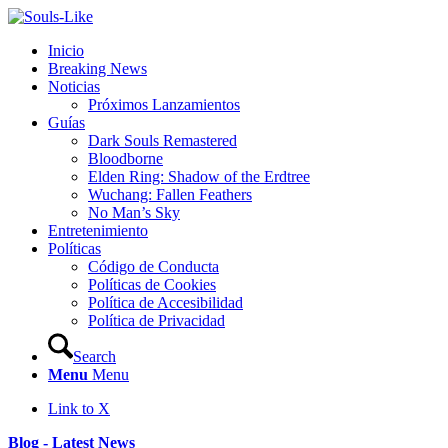
Inicio
Breaking News
Noticias
Próximos Lanzamientos
Guías
Dark Souls Remastered
Bloodborne
Elden Ring: Shadow of the Erdtree
Wuchang: Fallen Feathers
No Man’s Sky
Entretenimiento
Políticas
Código de Conducta
Políticas de Cookies
Política de Accesibilidad
Política de Privacidad
Search
Menu
Menu
Link to X
Blog - Latest News