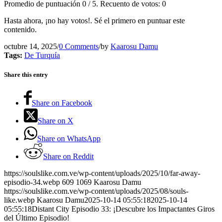
Promedio de puntuación
0
/ 5. Recuento de votos:
0
Hasta ahora, ¡no hay votos!. Sé el primero en puntuar este
contenido.
octubre 14, 2025
/
0 Comments
/
by
Kaarosu Damu
Tags:
De Turquía
Share this entry
Share on Facebook
Share on X
Share on WhatsApp
Share on Reddit
https://soulslike.com.ve/wp-content/uploads/2025/10/far-away-
episodio-34.webp
609
1069
Kaarosu Damu
https://soulslike.com.ve/wp-content/uploads/2025/08/souls-
like.webp
Kaarosu Damu
2025-10-14 05:55:18
2025-10-14
05:55:18
Distant City Episodio 33: ¡Descubre los Impactantes Giros
del Último Episodio!