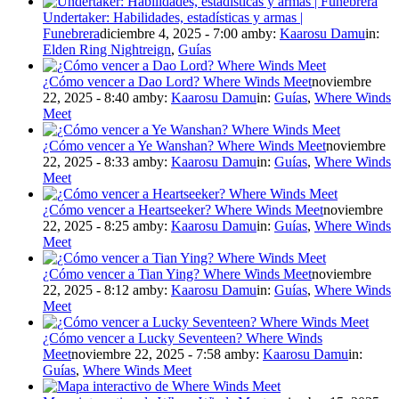
Undertaker: Habilidades, estadísticas y armas |
Funebrera
diciembre 4, 2025 - 7:00 am
by:
Kaarosu Damu
in:
Elden Ring Nightreign
,
Guías
¿Cómo vencer a Dao Lord? Where Winds Meet
noviembre
22, 2025 - 8:40 am
by:
Kaarosu Damu
in:
Guías
,
Where Winds
Meet
¿Cómo vencer a Ye Wanshan? Where Winds Meet
noviembre
22, 2025 - 8:33 am
by:
Kaarosu Damu
in:
Guías
,
Where Winds
Meet
¿Cómo vencer a Heartseeker? Where Winds Meet
noviembre
22, 2025 - 8:25 am
by:
Kaarosu Damu
in:
Guías
,
Where Winds
Meet
¿Cómo vencer a Tian Ying? Where Winds Meet
noviembre
22, 2025 - 8:12 am
by:
Kaarosu Damu
in:
Guías
,
Where Winds
Meet
¿Cómo vencer a Lucky Seventeen? Where Winds
Meet
noviembre 22, 2025 - 7:58 am
by:
Kaarosu Damu
in:
Guías
,
Where Winds Meet