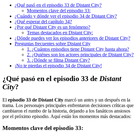
¿Qué pasó en el episodio 33 de Distant City?
Momentos clave del episodio 33:
¿Cuándo y dónde ver el episodio 34 de Distant City?
¿Qué esperar del capítulo 34?
¿Por qué Distant City es un fenómeno?
Temas destacados en Distant City:
¿Dónde puedes ver los episodios anteriores de Distant City?
Preguntas frecuentes sobre Distant City
1. ¿Cuántos episodios tiene Distant City hasta ahora?
2. ¿Quiénes son los actores principales de Distant City?
3. ¿Dónde se filma Distant City?
¡No te pierdas el episodio 34 de Distant City!
¿Qué pasó en el episodio 33 de
Distant
City
?
El
episodio 33 de Distant City
marcó un antes y un después en la
trama. Los personajes principales enfrentaron decisiones críticas que
cambiaron el rumbo de la historia, dejando a los fanáticos ansiosos
por el próximo episodio. Aquí están los momentos más destacados:
Momentos clave del episodio 33: