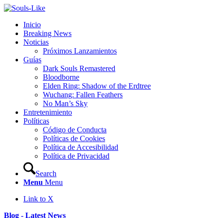
Inicio
Breaking News
Noticias
Próximos Lanzamientos
Guías
Dark Souls Remastered
Bloodborne
Elden Ring: Shadow of the Erdtree
Wuchang: Fallen Feathers
No Man’s Sky
Entretenimiento
Políticas
Código de Conducta
Políticas de Cookies
Política de Accesibilidad
Política de Privacidad
Search
Menu
Menu
Link to X
Blog - Latest News