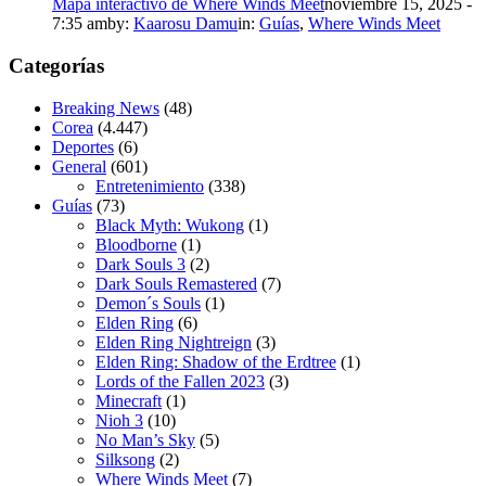
Mapa interactivo de Where Winds Meet
noviembre 15, 2025 -
7:35 am
by:
Kaarosu Damu
in:
Guías
,
Where Winds Meet
Categorías
Breaking News
(48)
Corea
(4.447)
Deportes
(6)
General
(601)
Entretenimiento
(338)
Guías
(73)
Black Myth: Wukong
(1)
Bloodborne
(1)
Dark Souls 3
(2)
Dark Souls Remastered
(7)
Demon´s Souls
(1)
Elden Ring
(6)
Elden Ring Nightreign
(3)
Elden Ring: Shadow of the Erdtree
(1)
Lords of the Fallen 2023
(3)
Minecraft
(1)
Nioh 3
(10)
No Man’s Sky
(5)
Silksong
(2)
Where Winds Meet
(7)