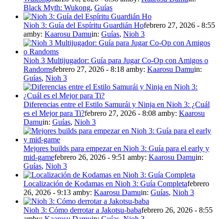
Black Myth: Wukong
,
Guías
Nioh 3: Guía del Espíritu Guardián Ho
febrero 27, 2026 - 8:55
am
by:
Kaarosu Damu
in:
Guías
,
Nioh 3
Nioh 3 Multijugador: Guía para Jugar Co-Op con Amigos o
Randoms
febrero 27, 2026 - 8:18 am
by:
Kaarosu Damu
in:
Guías
,
Nioh 3
Diferencias entre el Estilo Samurái y Ninja en Nioh 3: ¿Cuál
es el Mejor para Ti?
febrero 27, 2026 - 8:08 am
by:
Kaarosu
Damu
in:
Guías
,
Nioh 3
Mejores builds para empezar en Nioh 3: Guía para el early y
mid-game
febrero 26, 2026 - 9:51 am
by:
Kaarosu Damu
in:
Guías
,
Nioh 3
Localización de Kodamas en Nioh 3: Guía Completa
febrero
26, 2026 - 9:13 am
by:
Kaarosu Damu
in:
Guías
,
Nioh 3
Nioh 3: Cómo derrotar a Jakotsu-baba
febrero 26, 2026 - 8:55
am
by:
Kaarosu Damu
in:
Guías
,
Nioh 3