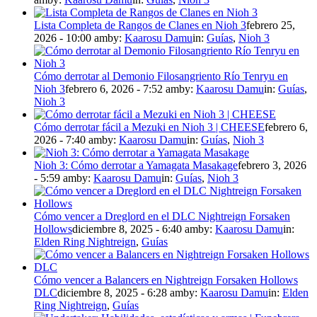
Lista Completa de Rangos de Clanes en Nioh 3
febrero 25,
2026 - 10:00 am
by:
Kaarosu Damu
in:
Guías
,
Nioh 3
Cómo derrotar al Demonio Filosangriento Río Tenryu en
Nioh 3
febrero 6, 2026 - 7:52 am
by:
Kaarosu Damu
in:
Guías
,
Nioh 3
Cómo derrotar fácil a Mezuki en Nioh 3 | CHEESE
febrero 6,
2026 - 7:40 am
by:
Kaarosu Damu
in:
Guías
,
Nioh 3
Nioh 3: Cómo derrotar a Yamagata Masakage
febrero 3, 2026
- 5:59 am
by:
Kaarosu Damu
in:
Guías
,
Nioh 3
Cómo vencer a Dreglord en el DLC Nightreign Forsaken
Hollows
diciembre 8, 2025 - 6:40 am
by:
Kaarosu Damu
in:
Elden Ring Nightreign
,
Guías
Cómo vencer a Balancers en Nightreign Forsaken Hollows
DLC
diciembre 8, 2025 - 6:28 am
by:
Kaarosu Damu
in:
Elden
Ring Nightreign
,
Guías