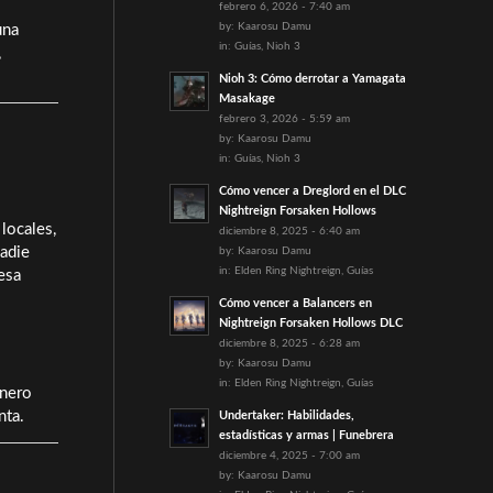
febrero 6, 2026 - 7:40 am
by:
Kaarosu Damu
una
in:
Guías
,
Nioh 3
,
Nioh 3: Cómo derrotar a Yamagata
Masakage
febrero 3, 2026 - 5:59 am
by:
Kaarosu Damu
in:
Guías
,
Nioh 3
Cómo vencer a Dreglord en el DLC
Nightreign Forsaken Hollows
locales,
diciembre 8, 2025 - 6:40 am
nadie
by:
Kaarosu Damu
in:
Elden Ring Nightreign
,
Guías
esa
Cómo vencer a Balancers en
Nightreign Forsaken Hollows DLC
diciembre 8, 2025 - 6:28 am
by:
Kaarosu Damu
in:
Elden Ring Nightreign
,
Guías
inero
nta.
Undertaker: Habilidades,
estadísticas y armas | Funebrera
diciembre 4, 2025 - 7:00 am
by:
Kaarosu Damu