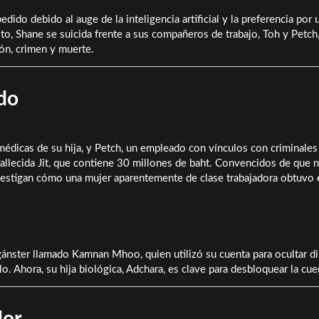
ido debido al auge de la inteligencia artificial y la preferencia por 
to, Shane se suicida frente a sus compañeros de trabajo, Toh y Petch
ón, crimen y muerte.
do
médicas de su hija, y Petch, un empleado con vínculos con criminales 
fallecida Jit, que contiene 30 millones de baht. Convencidos de que 
nvestigan cómo una mujer aparentemente de clase trabajadora obtuvo 
 gánster llamado Kamnan Mhoo, quien utilizó su cuenta para ocultar d
rlo. Ahora, su hija biológica, Adchara, es clave para desbloquear la cue
dor