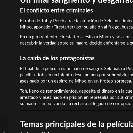
El conflicto entre criminales
El robo de Toh y Petch atrae la atención de Sek, un crimin
Mhoo, apodado «Firestarter» por su afición al fuego, busca
En un giro violento, Firestarter asesina a Mhoo y se asoci
descubrir la verdad sobre su madre, decide enfrentarse a 
La caída de los protagonistas
El final de la película es un baño de sangre. Sek mata a Pet
pandilla. Toh, en un intento desesperado por sobrevivir, t
asesinado por un esbirro de Mhoo en un tiroteo sorpresa.
Toh, lleno de remordimientos, deposita el dinero en la cu
arrestado y asesinado en prisión en represalia por sus crí
su madre, simbolizando su rechazo al legado de corrupción
Temas principales de la películ
Wuchang Fallen
Feathers: Guía de todos