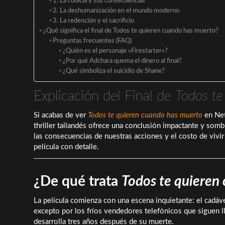
1. La codicia y sus consecuencias
2. La deshumanización en el mundo moderno
3. La redención y el sacrificio
¿Qué significa el final de Todos te quieren cuando has muerto?
Preguntas frecuentes (FAQ)
¿Quién es el personaje «Firestarter»?
¿Por qué Adchara quema el dinero al final?
¿Qué simboliza el suicidio de Shane?
Explicación del Final de
Todos te
Si acabas de ver
Todos te quieren cuando has muerto
en Net
thriller tailandés ofrece una conclusión impactante y som
las consecuencias de nuestras acciones y el costo de vivir 
película con detalle.
¿De qué trata
Todos te quieren
La película comienza con una escena inquietante: el cadáv
excepto por los fríos vendedores telefónicos que siguen lla
desarrolla tres años después de su muerte.