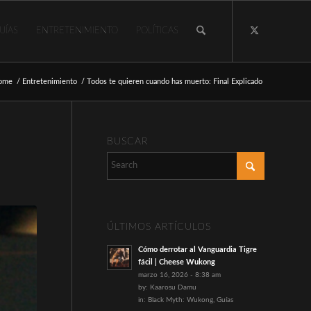
UÍAS
ENTRETENIMIENTO
POLÍTICAS
ome
/
Entretenimiento
/
Todos te quieren cuando has muerto: Final Explicado
BUSCAR
ÚLTIMOS ARTÍCULOS
Cómo derrotar al Vanguardia Tigre
fácil | Cheese Wukong
marzo 16, 2026 - 8:38 am
by:
Kaarosu Damu
in:
Black Myth: Wukong
,
Guías