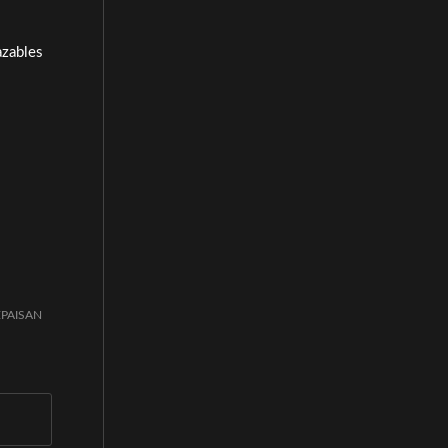
azables
PAISAN