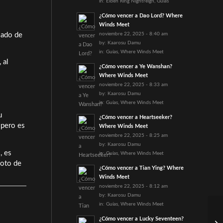
in:
Elden Ring Nightreign
,
Guías
¿Cómo vencer a Dao Lord? Where
Winds Meet
iado de
noviembre 22, 2025 - 8:40 am
by:
Kaarosu Damu
in:
Guías
,
Where Winds Meet
 al
¿Cómo vencer a Ye Wanshan?
Where Winds Meet
noviembre 22, 2025 - 8:33 am
by:
Kaarosu Damu
in:
Guías
,
Where Winds Meet
u
¿Cómo vencer a Heartseeker?
 pero es
Where Winds Meet
noviembre 22, 2025 - 8:25 am
by:
Kaarosu Damu
, es
in:
Guías
,
Where Winds Meet
foto de
¿Cómo vencer a Tian Ying? Where
Winds Meet
noviembre 22, 2025 - 8:12 am
by:
Kaarosu Damu
in:
Guías
,
Where Winds Meet
¿Cómo vencer a Lucky Seventeen?