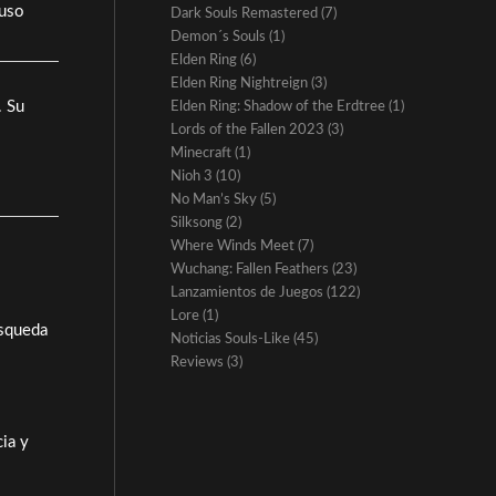
luso
Dark Souls Remastered
(7)
Demon´s Souls
(1)
Elden Ring
(6)
Elden Ring Nightreign
(3)
. Su
Elden Ring: Shadow of the Erdtree
(1)
Lords of the Fallen 2023
(3)
Minecraft
(1)
Nioh 3
(10)
No Man’s Sky
(5)
Silksong
(2)
Where Winds Meet
(7)
Wuchang: Fallen Feathers
(23)
Lanzamientos de Juegos
(122)
Lore
(1)
úsqueda
Noticias Souls-Like
(45)
Reviews
(3)
cia y