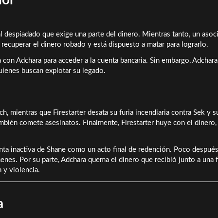
al despiadado que exige una parte del dinero. Mientras tanto, un asoc
 recuperar el dinero robado y está dispuesto a matar para lograrlo.
a con Adchara para acceder a la cuenta bancaria. Sin embargo, Adchara,
quienes buscan explotar su legado.
ch, mientras que Firestarter desata su furia incendiaria contra Sek y s
ambién comete asesinatos. Finalmente, Firestarter huye con el dinero,
enta inactiva de Shane como un acto final de redención. Poco después
menes. Por su parte, Adchara quema el dinero que recibió junto a una 
 y violencia.
a