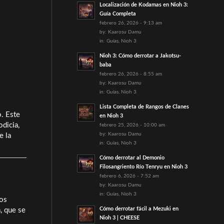
Localización de Kodamas en Nioh 3:
Guía Completa
febrero 26, 2026 - 9:13 am
by:
Kaarosu Damu
in:
Guías
,
Nioh 3
Nioh 3: Cómo derrotar a Jakotsu-
baba
febrero 26, 2026 - 8:55 am
by:
Kaarosu Damu
in:
Guías
,
Nioh 3
Lista Completa de Rangos de Clanes
o. Este
en Nioh 3
dicia,
febrero 25, 2026 - 10:00 am
by:
Kaarosu Damu
e la
in:
Guías
,
Nioh 3
Cómo derrotar al Demonio
Filosangriento Río Tenryu en Nioh 3
febrero 6, 2026 - 7:52 am
by:
Kaarosu Damu
in:
Guías
,
Nioh 3
dos
Cómo derrotar fácil a Mezuki en
, que se
Nioh 3 | CHEESE