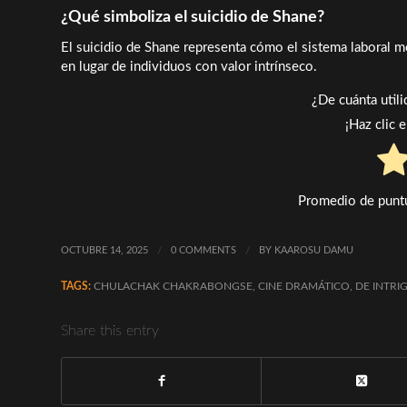
¿Qué simboliza el suicidio de Shane?
El suicidio de Shane representa cómo el sistema laboral 
en lugar de individuos con valor intrínseco.
¿De cuánta util
¡Haz clic 
Promedio de punt
OCTUBRE 14, 2025
/
0 COMMENTS
/
BY
KAAROSU DAMU
TAGS:
CHULACHAK CHAKRABONGSE
,
CINE DRAMÁTICO
,
DE INTRI
Share this entry