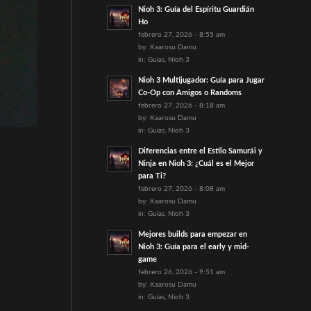
Nioh 3: Guía del Espíritu Guardián
Ho
febrero 27, 2026 - 8:55 am
by:
Kaarosu Damu
in:
Guías
,
Nioh 3
Nioh 3 Multijugador: Guía para Jugar
Co-Op con Amigos o Randoms
febrero 27, 2026 - 8:18 am
by:
Kaarosu Damu
in:
Guías
,
Nioh 3
Diferencias entre el Estilo Samurái y
Ninja en Nioh 3: ¿Cuál es el Mejor
para Ti?
febrero 27, 2026 - 8:08 am
by:
Kaarosu Damu
in:
Guías
,
Nioh 3
Mejores builds para empezar en
Nioh 3: Guía para el early y mid-
game
febrero 26, 2026 - 9:51 am
by:
Kaarosu Damu
in:
Guías
,
Nioh 3