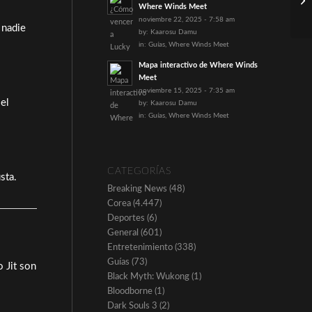
Where Winds Meet
noviembre 22, 2025 - 7:58 am
 nadie
by:
Kaarosu Damu
in:
Guías
,
Where Winds Meet
Mapa interactivo de Where Winds
Meet
noviembre 15, 2025 - 7:35 am
 el
by:
Kaarosu Damu
in:
Guías
,
Where Winds Meet
CATEGORÍAS
sta.
Breaking News
(48)
Corea
(4.447)
Deportes
(6)
General
(601)
Entretenimiento
(338)
Guías
(73)
o Jit son
Black Myth: Wukong
(1)
Bloodborne
(1)
Dark Souls 3
(2)