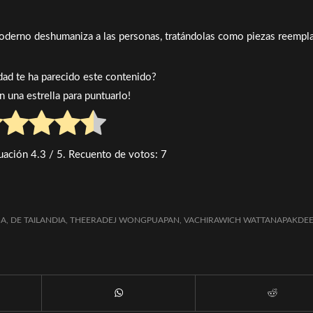
moderno deshumaniza a las personas, tratándolas como piezas reempl
idad te ha parecido este contenido?
en una estrella para puntuarlo!
uación
4.3
/ 5. Recuento de votos:
7
GA
,
DE TAILANDIA
,
THEERADEJ WONGPUAPAN
,
VACHIRAWICH WATTANAPAKDEE