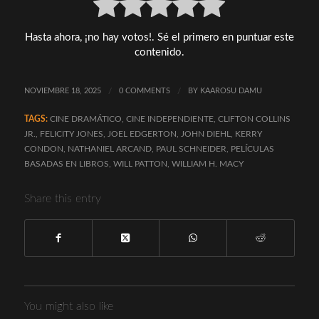
Hasta ahora, ¡no hay votos!. Sé el primero en puntuar este
contenido.
NOVIEMBRE 18, 2025
/
0 COMMENTS
/
BY
KAAROSU DAMU
TAGS:
CINE DRAMÁTICO
,
CINE INDEPENDIENTE
,
CLIFTON COLLINS
JR.
,
FELICITY JONES
,
JOEL EDGERTON
,
JOHN DIEHL
,
KERRY
CONDON
,
NATHANIEL ARCAND
,
PAUL SCHNEIDER
,
PELÍCULAS
BASADAS EN LIBROS
,
WILL PATTON
,
WILLIAM H. MACY
Share this entry
You might also like