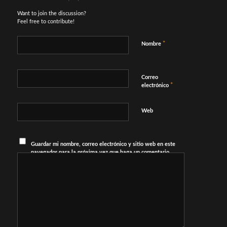
Want to join the discussion?
Feel free to contribute!
*
Nombre
Correo
*
electrónico
Web
Guardar mi nombre, correo electrónico y sitio web en este
navegador para la próxima vez que haga un comentario.