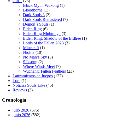
Guías
(73)
Black Myth: Wukong
(1)
Bloodborne
(1)
Dark Souls 3
(2)
Dark Souls Remastered
(7)
Demon´s Souls
(1)
Elden Ring
(6)
Elden Ring Nightreign
(3)
Elden Ring: Shadow of the Erdtree
(1)
Lords of the Fallen 2023
(3)
Minecraft
(1)
Nioh 3
(10)
No Man’s Sky
(5)
Silksong
(2)
Where Winds Meet
(7)
Wuchang: Fallen Feathers
(23)
Lanzamientos de Juegos
(122)
Lore
(1)
Noticias Souls-Like
(45)
Reviews
(3)
Cronología
julio 2026
(575)
junio 2026
(582)