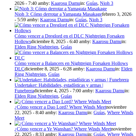
2026 - 7:40 am
by:
Kaarosu Damu
in:
Guías
,
Nioh 3
Nioh 3: Cómo derrotar a Yamagata Masakage
febrero 3, 2026
- 5:59 am
by:
Kaarosu Damu
in:
Guías
,
Nioh 3
Cómo vencer a Dreglord en el DLC Nightreign Forsaken
Hollows
diciembre 8, 2025 - 6:40 am
by:
Kaarosu Damu
in:
Elden Ring Nightreign
,
Guías
Cómo vencer a Balancers en Nightreign Forsaken Hollows
DLC
diciembre 8, 2025 - 6:28 am
by:
Kaarosu Damu
in:
Elden
Ring Nightreign
,
Guías
Undertaker: Habilidades, estadísticas y armas |
Funebrera
diciembre 4, 2025 - 7:00 am
by:
Kaarosu Damu
in:
Elden Ring Nightreign
,
Guías
¿Cómo vencer a Dao Lord? Where Winds Meet
noviembre
22, 2025 - 8:40 am
by:
Kaarosu Damu
in:
Guías
,
Where Winds
Meet
¿Cómo vencer a Ye Wanshan? Where Winds Meet
noviembre
22, 2025 - 8:33 am
by:
Kaarosu Damu
in:
Guías
,
Where Winds