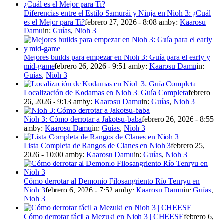
Diferencias entre el Estilo Samurái y Ninja en Nioh 3: ¿Cuál
es el Mejor para Ti?
febrero 27, 2026 - 8:08 am
by:
Kaarosu
Damu
in:
Guías
,
Nioh 3
Mejores builds para empezar en Nioh 3: Guía para el early y
mid-game
febrero 26, 2026 - 9:51 am
by:
Kaarosu Damu
in:
Guías
,
Nioh 3
Localización de Kodamas en Nioh 3: Guía Completa
febrero
26, 2026 - 9:13 am
by:
Kaarosu Damu
in:
Guías
,
Nioh 3
Nioh 3: Cómo derrotar a Jakotsu-baba
febrero 26, 2026 - 8:55
am
by:
Kaarosu Damu
in:
Guías
,
Nioh 3
Lista Completa de Rangos de Clanes en Nioh 3
febrero 25,
2026 - 10:00 am
by:
Kaarosu Damu
in:
Guías
,
Nioh 3
Cómo derrotar al Demonio Filosangriento Río Tenryu en
Nioh 3
febrero 6, 2026 - 7:52 am
by:
Kaarosu Damu
in:
Guías
,
Nioh 3
Cómo derrotar fácil a Mezuki en Nioh 3 | CHEESE
febrero 6,