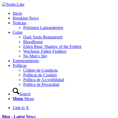
Inicio
Breaking News
Noticias
Próximos Lanzamientos
Guías
Dark Souls Remastered
Bloodborne
Elden Ring: Shadow of the Erdtree
Wuchang: Fallen Feathers
No Man’s Sky
Entretenimiento
Políticas
Código de Conducta
Políticas de Cookies
Política de Accesibilidad
Política de Privacidad
Search
Menu
Menu
Link to X
Blog - Latest News