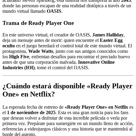
aclamado Steven Spielberg, esta historia nos transporta al año
2045
,
donde las personas escapan de una realidad distópica a través de un
mundo virtual llamado
OASIS
.
Trama de Ready Player One
En este universo virtual, el creador de OASIS,
James Halliday
,
deja un mensaje antes de morir: quien encuentre el
Easter Egg
oculto
en el juego heredará el control total de este mundo virtual. El
protagonista,
Wade Watts
, junto con sus amigos conocidos como
los
High Five
, enfrentan desafíos para encontrar el preciado huevo
antes de que una corporación malvada,
Innovative Online
Industries (IOI)
, tome el control del OASIS.
¿Cuándo estará disponible «Ready Player
One» en Netflix?
La esperada fecha de estreno de
«Ready Player One» en Netflix
es
el
1 de noviembre de 2025
. Esta es una gran noticia para los fans
que desean volver a disfrutar de esta increíble película o verla por
primera vez. Prepárate para sumergirte en un mundo lleno de acción,
referencias a videojuegos clásicos y una historia que te mantendrá al
borde del asiento.