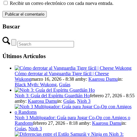
Recibir un correo electrónico con cada nueva entrada.
Buscar
Últimos Artículos
Cómo derrotar al Vanguardia Tigre fácil | Cheese
Wukong
marzo 16, 2026 - 8:38 am
by:
Kaarosu Damu
in:
Black Myth: Wukong
,
Guías
Nioh 3: Guía del Espíritu Guardián Ho
febrero 27, 2026 - 8:55
am
by:
Kaarosu Damu
in:
Guías
,
Nioh 3
Nioh 3 Multijugador: Guía para Jugar Co-Op con Amigos o
Randoms
febrero 27, 2026 - 8:18 am
by:
Kaarosu Damu
in:
Guías
,
Nioh 3