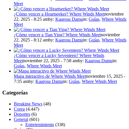
Meet
¿Cómo vencer a Heartseeker? Where Winds Meet
noviembre
22, 2025 - 8:25 am
by:
Kaarosu Damu
in:
Guías
,
Where Winds
Meet
¿Cómo vencer a Tian Ying? Where Winds Meet
noviembre
22, 2025 - 8:12 am
by:
Kaarosu Damu
in:
Guías
,
Where Winds
Meet
¿Cómo vencer a Lucky Seventeen? Where Winds
Meet
noviembre 22, 2025 - 7:58 am
by:
Kaarosu Damu
in:
Guías
,
Where Winds Meet
Mapa interactivo de Where Winds Meet
noviembre 15, 2025 -
7:35 am
by:
Kaarosu Damu
in:
Guías
,
Where Winds Meet
Categorías
Breaking News
(48)
Corea
(4.447)
Deportes
(6)
General
(601)
Entretenimiento
(338)