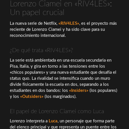
Lorenzo Ciamei en «RIV4LES»:
Un papel crucial
La nueva serie de Netflix,
«RIV4LES»
, es el proyecto más
reciente de Lorenzo Ciamei y ha sido clave para su
reconocimiento internacional.
¿De qué trata «RIV4LES»?
La serie está ambientada en una escuela secundaria en
Pisa, Italia, y gira en torno a las tensiones entre los
«chicos populares» y una nueva estudiante que desafía el
status quo. La rivalidad se intensifica cuando un muro
divide físicamente la escuela en dos, separando a los
estudiantes en dos bandos: los
«Insiders»
(los populares)
y los
«Outsiders»
(los marginados).
El papel de Lorenzo Ciamei como Luca
Lorenzo interpreta a
Luca
, un personaje que forma parte
del elenco principal y que representa un puente entre los