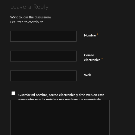
Leave a Reply
Want to join the discussion?
Feel free to contribute!
*
Nombre
Correo
*
electrónico
Web
Guardar mi nombre, correo electrónico y sitio web en este
navegador para la próxima vez que haga un comentario.