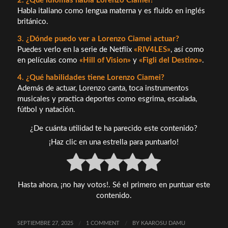
2. ¿Qué idiomas habla Lorenzo Ciamei?
Habla italiano como lengua materna y es fluido en inglés
británico.
3. ¿Dónde puedo ver a Lorenzo Ciamei actuar?
Puedes verlo en la serie de Netflix
«RIV4LES»
, así como
en películas como
«Hill of Vision»
y
«Figli del Destino»
.
4. ¿Qué habilidades tiene Lorenzo Ciamei?
Además de actuar, Lorenzo canta, toca instrumentos
musicales y practica deportes como esgrima, escalada,
fútbol y natación.
¿De cuánta utilidad te ha parecido este contenido?
¡Haz clic en una estrella para puntuarlo!
Hasta ahora, ¡no hay votos!. Sé el primero en puntuar este
contenido.
SEPTIEMBRE 27, 2025
/
1 COMMENT
/
BY
KAAROSU DAMU