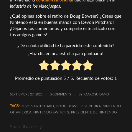
a Nintendo la
conexión emocional
que la hizo única en la
industria de los videojuegos.
¿Qué opinas sobre el retiro de Doug Bowser? ¿Crees que
Nintendo está en buenas manos con Devon Pritchard?
¡Déjanos tus comentarios y comparte este artículo con
tus amigos gamers!
¿De cuánta utilidad te ha parecido este contenido?
¡Haz clic en una estrella para puntuarlo!
Promedio de puntuación
5
/ 5. Recuento de votos:
1
SEPTIEMBRE 27, 2025
/
0 COMMENTS
/
BY
KAAROSU DAMU
TAGS:
DEVON PRITCHARD
,
DOUG BOWSER SE RETIRA
,
NINTENDO
OF AMERICA
,
NINTENDO SWITCH 2
,
PRESIDENTE DE NINTENDO
Share this entry