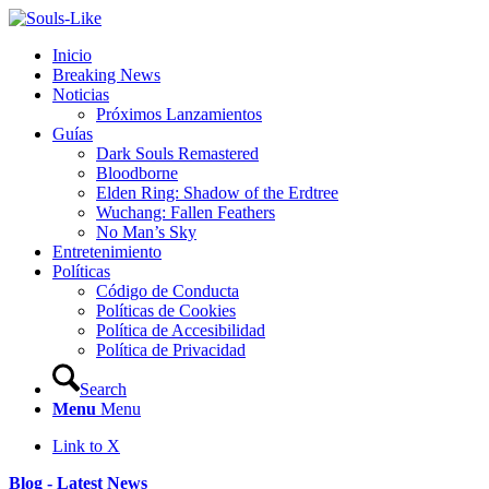
Inicio
Breaking News
Noticias
Próximos Lanzamientos
Guías
Dark Souls Remastered
Bloodborne
Elden Ring: Shadow of the Erdtree
Wuchang: Fallen Feathers
No Man’s Sky
Entretenimiento
Políticas
Código de Conducta
Políticas de Cookies
Política de Accesibilidad
Política de Privacidad
Search
Menu
Menu
Link to X
Blog - Latest News