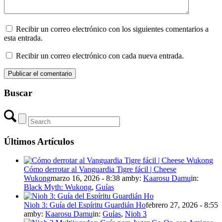
Recibir un correo electrónico con los siguientes comentarios a
esta entrada.
Recibir un correo electrónico con cada nueva entrada.
Buscar
Últimos Artículos
Cómo derrotar al Vanguardia Tigre fácil | Cheese
Wukong
marzo 16, 2026 - 8:38 am
by:
Kaarosu Damu
in:
Black Myth: Wukong
,
Guías
Nioh 3: Guía del Espíritu Guardián Ho
febrero 27, 2026 - 8:55
am
by:
Kaarosu Damu
in:
Guías
,
Nioh 3