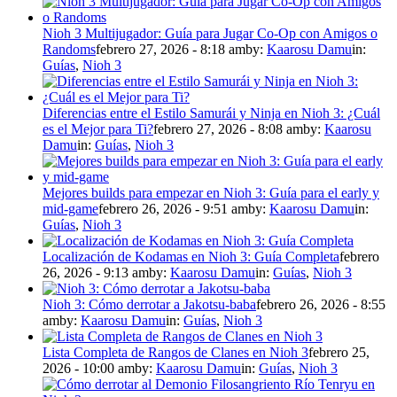
Nioh 3 Multijugador: Guía para Jugar Co-Op con Amigos o
Randoms
febrero 27, 2026 - 8:18 am
by:
Kaarosu Damu
in:
Guías
,
Nioh 3
Diferencias entre el Estilo Samurái y Ninja en Nioh 3: ¿Cuál
es el Mejor para Ti?
febrero 27, 2026 - 8:08 am
by:
Kaarosu
Damu
in:
Guías
,
Nioh 3
Mejores builds para empezar en Nioh 3: Guía para el early y
mid-game
febrero 26, 2026 - 9:51 am
by:
Kaarosu Damu
in:
Guías
,
Nioh 3
Localización de Kodamas en Nioh 3: Guía Completa
febrero
26, 2026 - 9:13 am
by:
Kaarosu Damu
in:
Guías
,
Nioh 3
Nioh 3: Cómo derrotar a Jakotsu-baba
febrero 26, 2026 - 8:55
am
by:
Kaarosu Damu
in:
Guías
,
Nioh 3
Lista Completa de Rangos de Clanes en Nioh 3
febrero 25,
2026 - 10:00 am
by:
Kaarosu Damu
in:
Guías
,
Nioh 3