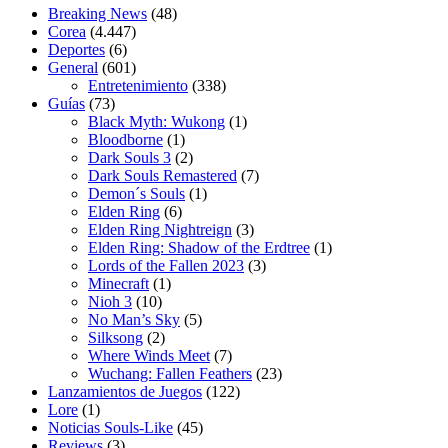
Breaking News
(48)
Corea
(4.447)
Deportes
(6)
General
(601)
Entretenimiento
(338)
Guías
(73)
Black Myth: Wukong
(1)
Bloodborne
(1)
Dark Souls 3
(2)
Dark Souls Remastered
(7)
Demon´s Souls
(1)
Elden Ring
(6)
Elden Ring Nightreign
(3)
Elden Ring: Shadow of the Erdtree
(1)
Lords of the Fallen 2023
(3)
Minecraft
(1)
Nioh 3
(10)
No Man’s Sky
(5)
Silksong
(2)
Where Winds Meet
(7)
Wuchang: Fallen Feathers
(23)
Lanzamientos de Juegos
(122)
Lore
(1)
Noticias Souls-Like
(45)
Reviews
(3)