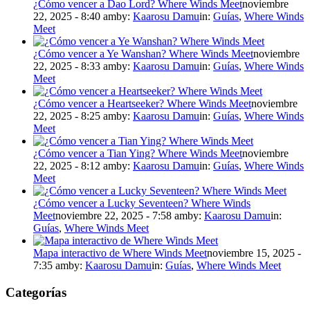
¿Cómo vencer a Dao Lord? Where Winds Meet
noviembre
22, 2025 - 8:40 am
by:
Kaarosu Damu
in:
Guías
,
Where Winds
Meet
¿Cómo vencer a Ye Wanshan? Where Winds Meet
noviembre
22, 2025 - 8:33 am
by:
Kaarosu Damu
in:
Guías
,
Where Winds
Meet
¿Cómo vencer a Heartseeker? Where Winds Meet
noviembre
22, 2025 - 8:25 am
by:
Kaarosu Damu
in:
Guías
,
Where Winds
Meet
¿Cómo vencer a Tian Ying? Where Winds Meet
noviembre
22, 2025 - 8:12 am
by:
Kaarosu Damu
in:
Guías
,
Where Winds
Meet
¿Cómo vencer a Lucky Seventeen? Where Winds
Meet
noviembre 22, 2025 - 7:58 am
by:
Kaarosu Damu
in:
Guías
,
Where Winds Meet
Mapa interactivo de Where Winds Meet
noviembre 15, 2025 -
7:35 am
by:
Kaarosu Damu
in:
Guías
,
Where Winds Meet
Categorías