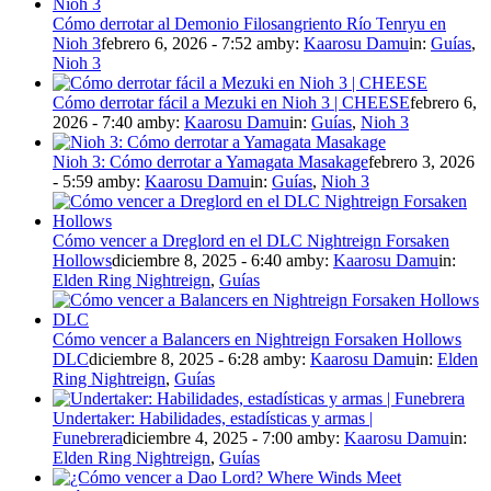
Cómo derrotar al Demonio Filosangriento Río Tenryu en
Nioh 3
febrero 6, 2026 - 7:52 am
by:
Kaarosu Damu
in:
Guías
,
Nioh 3
Cómo derrotar fácil a Mezuki en Nioh 3 | CHEESE
febrero 6,
2026 - 7:40 am
by:
Kaarosu Damu
in:
Guías
,
Nioh 3
Nioh 3: Cómo derrotar a Yamagata Masakage
febrero 3, 2026
- 5:59 am
by:
Kaarosu Damu
in:
Guías
,
Nioh 3
Cómo vencer a Dreglord en el DLC Nightreign Forsaken
Hollows
diciembre 8, 2025 - 6:40 am
by:
Kaarosu Damu
in:
Elden Ring Nightreign
,
Guías
Cómo vencer a Balancers en Nightreign Forsaken Hollows
DLC
diciembre 8, 2025 - 6:28 am
by:
Kaarosu Damu
in:
Elden
Ring Nightreign
,
Guías
Undertaker: Habilidades, estadísticas y armas |
Funebrera
diciembre 4, 2025 - 7:00 am
by:
Kaarosu Damu
in:
Elden Ring Nightreign
,
Guías