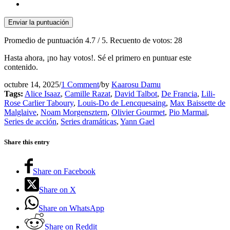
Enviar la puntuación
Promedio de puntuación
4.7
/ 5. Recuento de votos:
28
Hasta ahora, ¡no hay votos!. Sé el primero en puntuar este
contenido.
octubre 14, 2025
/
1 Comment
/
by
Kaarosu Damu
Tags:
Alice Isaaz
,
Camille Razat
,
David Talbot
,
De Francia
,
Lili-
Rose Carlier Taboury
,
Louis-Do de Lencquesaing
,
Max Baissette de
Malglaive
,
Noam Morgensztern
,
Olivier Gourmet
,
Pio Marmaï
,
Series de acción
,
Series dramáticas
,
Yann Gael
Share this entry
Share on Facebook
Share on X
Share on WhatsApp
Share on Reddit