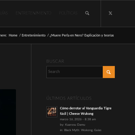
UÍAS
ENTRETENIMIENTO
POLÍTICAS
here:
Home
/
Entretenimiento
/
¿Muere Perla en Nero? Explicación y teorías
BUSCAR
ÚLTIMOS ARTÍCULOS
Cómo derrotar al Vanguardia Tigre
fácil | Cheese Wukong
marzo 16, 2026 - 8:38 am
by:
Kaarosu Damu
in:
Black Myth: Wukong
,
Guías