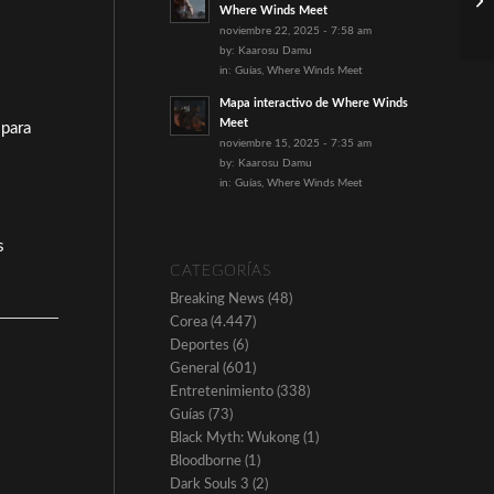
s
Where Winds Meet
noviembre 22, 2025 - 7:58 am
by:
Kaarosu Damu
in:
Guías
,
Where Winds Meet
Mapa interactivo de Where Winds
Meet
 para
noviembre 15, 2025 - 7:35 am
by:
Kaarosu Damu
in:
Guías
,
Where Winds Meet
s
CATEGORÍAS
Breaking News
(48)
Corea
(4.447)
Deportes
(6)
General
(601)
Entretenimiento
(338)
Guías
(73)
Black Myth: Wukong
(1)
Bloodborne
(1)
Dark Souls 3
(2)