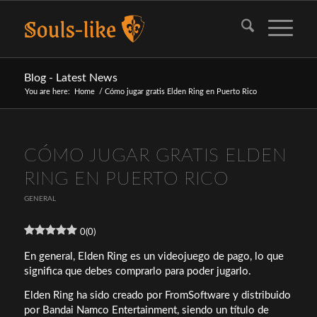
Blog - Latest News
You are here:
Home
/
Cómo jugar gratis Elden Ring en Puerto Rico
CÓMO JUGAR GRATIS ELDEN
RING EN PUERTO RICO
GENERAL
0
(
0
)
En general, Elden Ring es un videojuego de pago, lo que
significa que debes comprarlo para poder jugarlo.
Elden Ring ha sido creado por FromSoftware y distribuido
por Bandai Namco Entertainment, siendo un título de