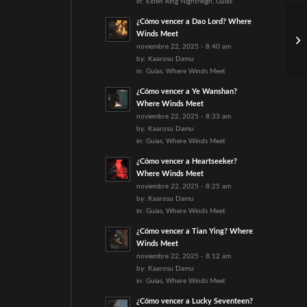
in:
Elden Ring Nightreign
,
Guías
¿Cómo vencer a Dao Lord? Where
Có
Winds Meet
Ni
noviembre 22, 2025 - 8:40 am
by:
Kaarosu Damu
in:
Guías
,
Where Winds Meet
¿Cómo vencer a Ye Wanshan?
Where Winds Meet
noviembre 22, 2025 - 8:33 am
by:
Kaarosu Damu
in:
Guías
,
Where Winds Meet
¿Cómo vencer a Heartseeker?
Where Winds Meet
noviembre 22, 2025 - 8:25 am
by:
Kaarosu Damu
in:
Guías
,
Where Winds Meet
¿Cómo vencer a Tian Ying? Where
Winds Meet
noviembre 22, 2025 - 8:12 am
by:
Kaarosu Damu
in:
Guías
,
Where Winds Meet
¿Cómo vencer a Lucky Seventeen?