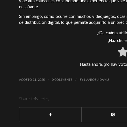
y de alta calidad, es considerado una experiencia que vale
desafiante.
Sin embargo, como ocurre con muchos videojuegos, ocasi
de distribución digital, lo que permite adquirirlo a un prec
¿De cuánta util
¡Haz clic 
Hasta ahora, ¡no hay voto
AGOSTO 31, 2025
/
0 COMMENTS
/
BY
KAAROSU DAMU
Share this entry