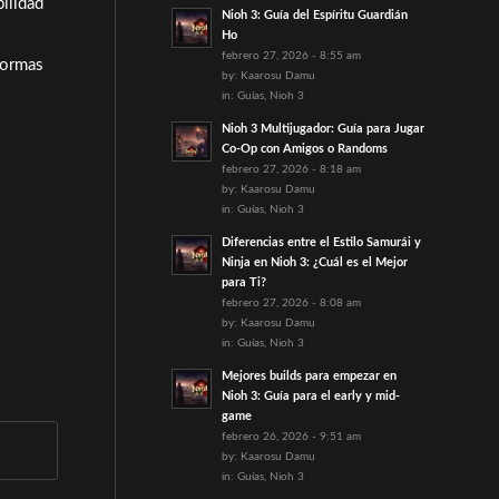
bilidad
Nioh 3: Guía del Espíritu Guardián
Ho
febrero 27, 2026 - 8:55 am
formas
by:
Kaarosu Damu
in:
Guías
,
Nioh 3
Nioh 3 Multijugador: Guía para Jugar
Co-Op con Amigos o Randoms
febrero 27, 2026 - 8:18 am
by:
Kaarosu Damu
in:
Guías
,
Nioh 3
Diferencias entre el Estilo Samurái y
Ninja en Nioh 3: ¿Cuál es el Mejor
para Ti?
febrero 27, 2026 - 8:08 am
by:
Kaarosu Damu
in:
Guías
,
Nioh 3
Mejores builds para empezar en
Nioh 3: Guía para el early y mid-
game
febrero 26, 2026 - 9:51 am
by:
Kaarosu Damu
in:
Guías
,
Nioh 3