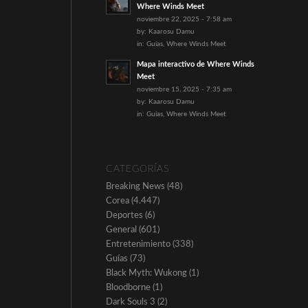
Where Winds Meet
noviembre 22, 2025 - 7:58 am
by:
Kaarosu Damu
in:
Guías
,
Where Winds Meet
Mapa interactivo de Where Winds
Meet
noviembre 15, 2025 - 7:35 am
by:
Kaarosu Damu
in:
Guías
,
Where Winds Meet
CATEGORÍAS
Breaking News
(48)
Corea
(4.447)
Deportes
(6)
General
(601)
Entretenimiento
(338)
Guías
(73)
Black Myth: Wukong
(1)
Bloodborne
(1)
Dark Souls 3
(2)