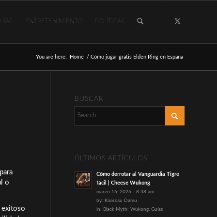
UÍAS
ENTRETENIMIENTO
POLÍTICAS
You are here:
Home
/
Cómo jugar gratis Elden Ring en España
BUSCAR
ÚLTIMOS ARTÍCULOS
para
Cómo derrotar al Vanguardia Tigre
l o
fácil | Cheese Wukong
marzo 16, 2026 - 8:38 am
by:
Kaarosu Damu
o exitoso
in:
Black Myth: Wukong
,
Guías