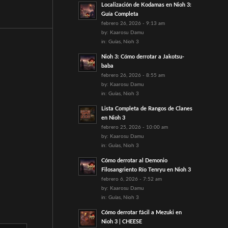
Localización de Kodamas en Nioh 3:
Guía Completa
febrero 26, 2026 - 9:13 am
by:
Kaarosu Damu
in:
Guías
,
Nioh 3
Nioh 3: Cómo derrotar a Jakotsu-
baba
febrero 26, 2026 - 8:55 am
by:
Kaarosu Damu
in:
Guías
,
Nioh 3
Lista Completa de Rangos de Clanes
en Nioh 3
febrero 25, 2026 - 10:00 am
by:
Kaarosu Damu
in:
Guías
,
Nioh 3
Cómo derrotar al Demonio
Filosangriento Río Tenryu en Nioh 3
febrero 6, 2026 - 7:52 am
by:
Kaarosu Damu
in:
Guías
,
Nioh 3
Cómo derrotar fácil a Mezuki en
Nioh 3 | CHEESE