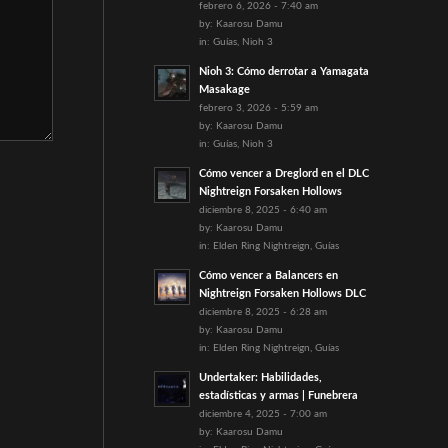
febrero 6, 2026 - 7:40 am
by:
Kaarosu Damu
in:
Guías
,
Nioh 3
Nioh 3: Cómo derrotar a Yamagata
Masakage
febrero 3, 2026 - 5:59 am
by:
Kaarosu Damu
in:
Guías
,
Nioh 3
Cómo vencer a Dreglord en el DLC
Nightreign Forsaken Hollows
diciembre 8, 2025 - 6:40 am
by:
Kaarosu Damu
in:
Elden Ring Nightreign
,
Guías
Cómo vencer a Balancers en
Nightreign Forsaken Hollows DLC
diciembre 8, 2025 - 6:28 am
by:
Kaarosu Damu
in:
Elden Ring Nightreign
,
Guías
Undertaker: Habilidades,
estadísticas y armas | Funebrera
diciembre 4, 2025 - 7:00 am
by:
Kaarosu Damu