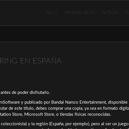
INICIO
BREAKING NEWS
NOTICIAS
G
RING EN ESPAÑA
antes de poder disfrutarlo.
omSoftware y publicado por Bandai Namco Entertainment, disponible 
utar de este título, debes comprar una copia, ya sea en formato digita
tation Store, Microsoft Store, o tiendas físicas reconocidas.
 coleccionista) y la región (España, por ejemplo), pero al ser un jueg