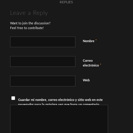
REPLIES
Leave a Reply
Want to join the discussion?
Feel free to contribute!
*
Nombre
Correo
*
electrónico
Web
Guardar mi nombre, correo electrónico y sitio web en este
navegador para la próxima vez que haga un comentario.