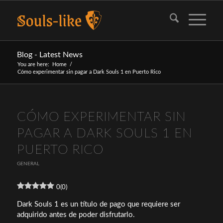
Blog - Latest News
You are here:
Home
/
Cómo experimentar sin pagar a Dark Souls 1 en Puerto Rico
CÓMO EXPERIMENTAR SIN
PAGAR A DARK SOULS 1 EN
PUERTO RICO
GENERAL
0
(
0
)
Dark Souls 1 es un título de pago que requiere ser
adquirido antes de poder disfrutarlo.