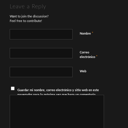
Leave a Reply
Want to join the discussion?
Feel free to contribute!
*
Nombre
Correo
*
electrónico
Web
Guardar mi nombre, correo electrónico y sitio web en este
navegador para la próxima vez que haga un comentario.