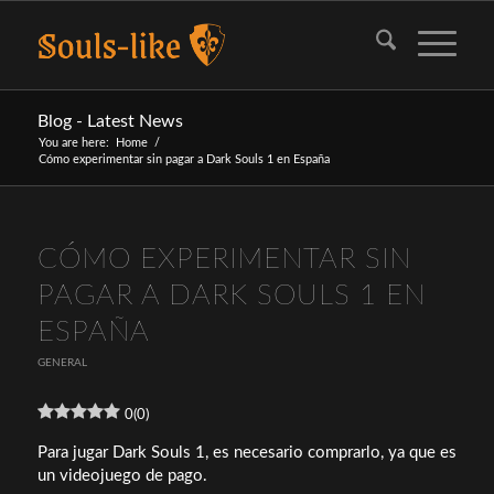
Blog - Latest News
You are here:
Home
/
Cómo experimentar sin pagar a Dark Souls 1 en España
CÓMO EXPERIMENTAR SIN
PAGAR A DARK SOULS 1 EN
ESPAÑA
GENERAL
0
(
0
)
Para jugar Dark Souls 1, es necesario comprarlo, ya que es
un videojuego de pago.