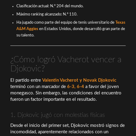
Clasificación actual: N.º 204 del mundo.
Máximo ranking alcanzado: N.º 110.
Ha jugado como parte del equipo de tenis universitario de
Texas
A&M Aggies
en Estados Unidos, donde desarrolló gran parte de
su talento.
¿Cómo logró Vacherot vencer a
Djokovic?
El partido entre
Valentin Vacherot y Novak Djokovic
terminó con un marcador de
6-3, 6-4
a favor del joven
monegasco. Sin embargo, las condiciones del encuentro
fueron un factor importante en el resultado.
1. Djokovic jugó con molestias físicas
Desde el inicio del primer set, Djokovic mostró signos de
incomodidad, aparentemente relacionados con un