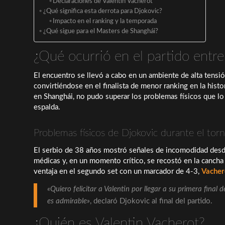
Declaraciones de Valentin Vacherot
¿Qué significa esta derrota para Djokovic?
Impacto en el ranking y la temporada
¿Qué sigue para el Masters de Shanghái?
¿Qué ocurrió en el partido entr
El encuentro se llevó a cabo en un ambiente de alta tensi
convirtiéndose en el finalista de menor ranking en la hist
en Shanghái, no pudo superar los problemas físicos que lo
espalda.
Problemas físicos de Djokovic durante el tor
El serbio de 38 años mostró señales de incomodidad desde
médicas y, en un momento crítico, se recostó en la cancha 
ventaja en el segundo set con un marcador de 4-3,
Vacher
«Quiero felicitar a Valentin por llegar a su primera final 
es admirable»
, declaró Djokovic al final del partido.
¿Quién es Valentin Vacherot?