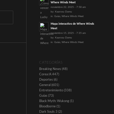
Where Winds Meet
noviembre 22, 2025 - 7:58 am
by:
Kaarosu Damu
in:
Guías
,
Where Winds Meet
Mapa interactivo de Where Winds
Meet
noviembre 15, 2025 - 7:35 am
by:
Kaarosu Damu
in:
Guías
,
Where Winds Meet
CATEGORÍAS
Breaking News
(48)
Corea
(4.447)
Deportes
(6)
General
(601)
Entretenimiento
(338)
Guías
(73)
Black Myth: Wukong
(1)
Bloodborne
(1)
Dark Souls 3
(2)