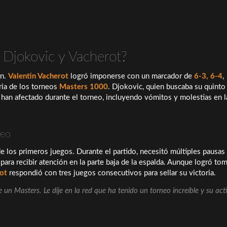
e Djokovic y Vacherot?
ón.
Valentin Vacherot
logró imponerse con un marcador de
6-3, 6-4
,
oria de los torneos
Masters 1000
. Djokovic, quien buscaba su quinto 
 han afectado durante el torneo, incluyendo vómitos y molestias en l
neo
 los primeros juegos. Durante el partido, necesitó múltiples pausas
para recibir atención en la parte baja de la espalda. Aunque logró to
ot
respondió con tres juegos consecutivos para sellar su victoria.
de un Masters. Le dije en la red que ha tenido un torneo increíble y su act