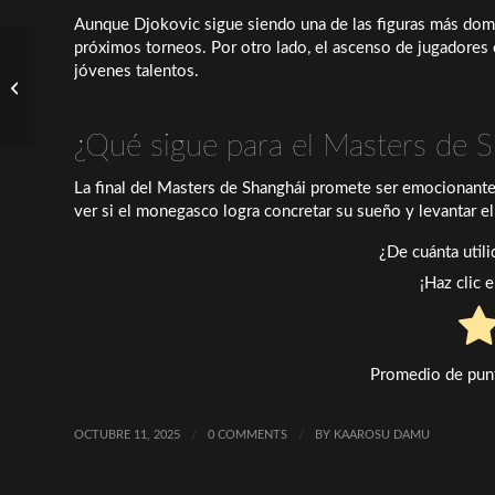
Aunque Djokovic sigue siendo una de las figuras más domina
próximos torneos. Por otro lado, el ascenso de jugadore
Aryna Sabalenka Amplía
jóvenes talentos.
su Racha Ganadora en el
Wuhan Open: 20
Victorias Co...
¿Qué sigue para el Masters de 
La final del Masters de Shanghái promete ser emocionant
ver si el monegasco logra concretar su sueño y levantar el
¿De cuánta util
¡Haz clic 
Promedio de pun
OCTUBRE 11, 2025
/
0 COMMENTS
/
BY
KAAROSU DAMU