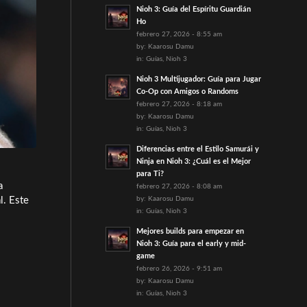
Nioh 3: Guía del Espíritu Guardián
Ho
febrero 27, 2026 - 8:55 am
by:
Kaarosu Damu
in:
Guías
,
Nioh 3
Nioh 3 Multijugador: Guía para Jugar
Co-Op con Amigos o Randoms
febrero 27, 2026 - 8:18 am
by:
Kaarosu Damu
in:
Guías
,
Nioh 3
Diferencias entre el Estilo Samurái y
Ninja en Nioh 3: ¿Cuál es el Mejor
para Ti?
a
febrero 27, 2026 - 8:08 am
l. Este
by:
Kaarosu Damu
in:
Guías
,
Nioh 3
Mejores builds para empezar en
Nioh 3: Guía para el early y mid-
game
febrero 26, 2026 - 9:51 am
by:
Kaarosu Damu
in:
Guías
,
Nioh 3