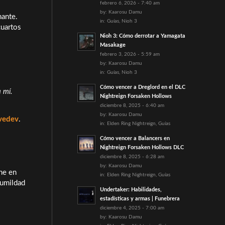
febrero 6, 2026 - 7:40 am
by:
Kaarosu Damu
nante.
in:
Guías
,
Nioh 3
cuartos
Nioh 3: Cómo derrotar a Yamagata
Masakage
febrero 3, 2026 - 5:59 am
by:
Kaarosu Damu
in:
Guías
,
Nioh 3
Cómo vencer a Dreglord en el DLC
a mí.
Nightreign Forsaken Hollows
diciembre 8, 2025 - 6:40 am
by:
Kaarosu Damu
vedev
.
in:
Elden Ring Nightreign
,
Guías
Cómo vencer a Balancers en
Nightreign Forsaken Hollows DLC
diciembre 8, 2025 - 6:28 am
by:
Kaarosu Damu
ne en
in:
Elden Ring Nightreign
,
Guías
humildad
Undertaker: Habilidades,
estadísticas y armas | Funebrera
diciembre 4, 2025 - 7:00 am
by:
Kaarosu Damu