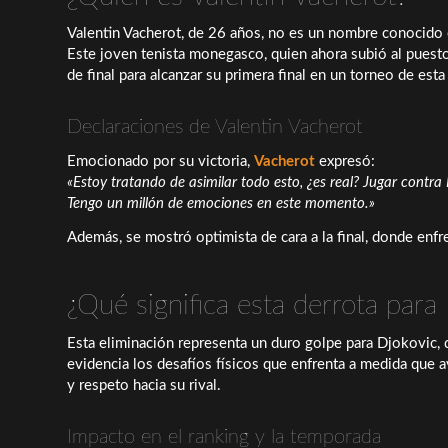
Valentin Vacherot, de 26 años, no es un nombre conocido 
Este joven tenista monegasco, quien ahora subió al pues
de final para alcanzar su primera final en un torneo de est
Declaraciones de Valentin Vacherot
Emocionado por su victoria,
Vacherot
expresó:
«Estoy tratando de asimilar todo esto, ¿es real? Jugar contra
Tengo un millón de emociones en este momento.»
Además, se mostró optimista de cara a la final, donde enfr
¿Qué significa esta derrota para
Esta eliminación representa un duro golpe para Djokovic, 
evidencia los desafíos físicos que enfrenta a medida que a
y respeto hacia su rival.
Impacto en el ranking y la temporada