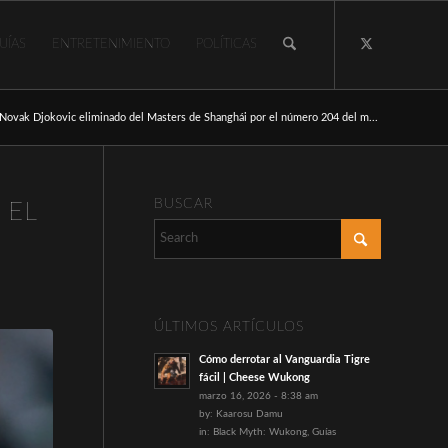
UÍAS
ENTRETENIMIENTO
POLÍTICAS
Novak Djokovic eliminado del Masters de Shanghái por el número 204 del m...
BUSCAR
 EL
ÚLTIMOS ARTÍCULOS
Cómo derrotar al Vanguardia Tigre
fácil | Cheese Wukong
marzo 16, 2026 - 8:38 am
by:
Kaarosu Damu
in:
Black Myth: Wukong
,
Guías