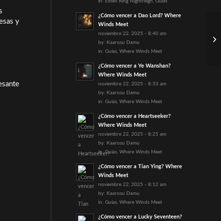
in:
Elden Ring Nightreign
,
Guías
s
¿Cómo vencer a Dao Lord? Where
esas y
Winds Meet
noviembre 22, 2025 - 8:40 am
by:
Kaarosu Damu
in:
Guías
,
Where Winds Meet
¿Cómo vencer a Ye Wanshan?
Where Winds Meet
esante
noviembre 22, 2025 - 8:33 am
by:
Kaarosu Damu
in:
Guías
,
Where Winds Meet
¿Cómo vencer a Heartseeker?
Where Winds Meet
noviembre 22, 2025 - 8:25 am
by:
Kaarosu Damu
in:
Guías
,
Where Winds Meet
¿Cómo vencer a Tian Ying? Where
Winds Meet
noviembre 22, 2025 - 8:12 am
by:
Kaarosu Damu
in:
Guías
,
Where Winds Meet
¿Cómo vencer a Lucky Seventeen?