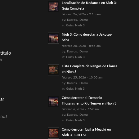
Localización de Kodamas en Nioh 3:
Guía Completa
febrero 26, 2026 - 9:13 am
by:
Kaarosu Damu
in:
Guías
,
Nioh 3
Nioh 3: Cómo derrotar a Jakotsu-
baba
febrero 26, 2026 - 8:55 am
by:
Kaarosu Damu
título
in:
Guías
,
Nioh 3
a
Lista Completa de Rangos de Clanes
en Nioh 3
febrero 25, 2026 - 10:00 am
by:
Kaarosu Damu
in:
Guías
,
Nioh 3
Cómo derrotar al Demonio
mar
Filosangriento Río Tenryu en Nioh 3
febrero 6, 2026 - 7:52 am
by:
Kaarosu Damu
itud
in:
Guías
,
Nioh 3
Cómo derrotar fácil a Mezuki en
Nioh 3 | CHEESE