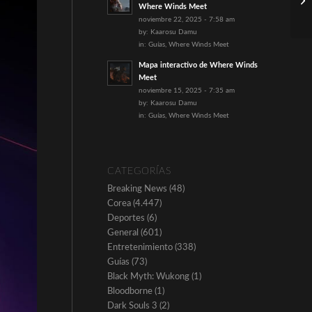
Where Winds Meet
noviembre 22, 2025 - 7:58 am
by:
Kaarosu Damu
in:
Guías
,
Where Winds Meet
Mapa interactivo de Where Winds
Meet
noviembre 15, 2025 - 7:35 am
by:
Kaarosu Damu
in:
Guías
,
Where Winds Meet
CATEGORÍAS
Breaking News
(48)
Corea
(4.447)
Deportes
(6)
General
(601)
Entretenimiento
(338)
Guías
(73)
Black Myth: Wukong
(1)
Bloodborne
(1)
Dark Souls 3
(2)