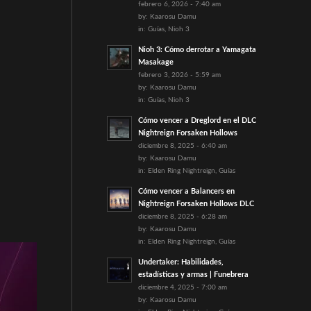
febrero 6, 2026 - 7:40 am
by:
Kaarosu Damu
in:
Guías
,
Nioh 3
Nioh 3: Cómo derrotar a Yamagata
Masakage
febrero 3, 2026 - 5:59 am
by:
Kaarosu Damu
in:
Guías
,
Nioh 3
Cómo vencer a Dreglord en el DLC
Nightreign Forsaken Hollows
diciembre 8, 2025 - 6:40 am
by:
Kaarosu Damu
in:
Elden Ring Nightreign
,
Guías
Cómo vencer a Balancers en
Nightreign Forsaken Hollows DLC
diciembre 8, 2025 - 6:28 am
by:
Kaarosu Damu
in:
Elden Ring Nightreign
,
Guías
Undertaker: Habilidades,
estadísticas y armas | Funebrera
diciembre 4, 2025 - 7:00 am
by:
Kaarosu Damu