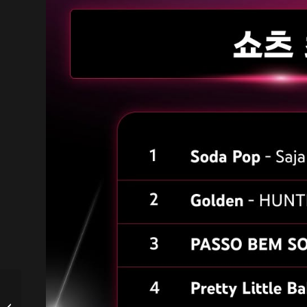
Shuaibo de AHOF
participa en los Asia