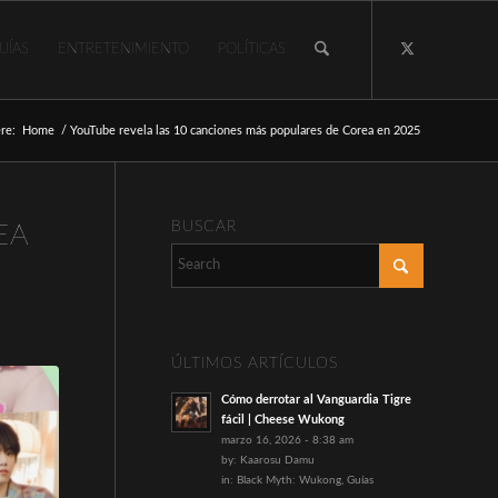
UÍAS
ENTRETENIMIENTO
POLÍTICAS
re:
Home
/
YouTube revela las 10 canciones más populares de Corea en 2025
BUSCAR
EA
ÚLTIMOS ARTÍCULOS
Cómo derrotar al Vanguardia Tigre
fácil | Cheese Wukong
marzo 16, 2026 - 8:38 am
by:
Kaarosu Damu
in:
Black Myth: Wukong
,
Guías