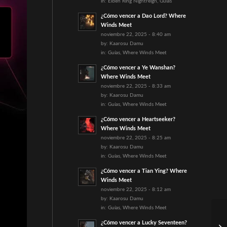
in:
Elden Ring Nightreign
,
Guías
¿Cómo vencer a Dao Lord? Where
Winds Meet
noviembre 22, 2025 - 8:40 am
by:
Kaarosu Damu
in:
Guías
,
Where Winds Meet
¿Cómo vencer a Ye Wanshan?
Where Winds Meet
noviembre 22, 2025 - 8:33 am
by:
Kaarosu Damu
in:
Guías
,
Where Winds Meet
¿Cómo vencer a Heartseeker?
Where Winds Meet
noviembre 22, 2025 - 8:25 am
by:
Kaarosu Damu
in:
Guías
,
Where Winds Meet
¿Cómo vencer a Tian Ying? Where
Winds Meet
noviembre 22, 2025 - 8:12 am
by:
Kaarosu Damu
in:
Guías
,
Where Winds Meet
¿Cómo vencer a Lucky Seventeen?