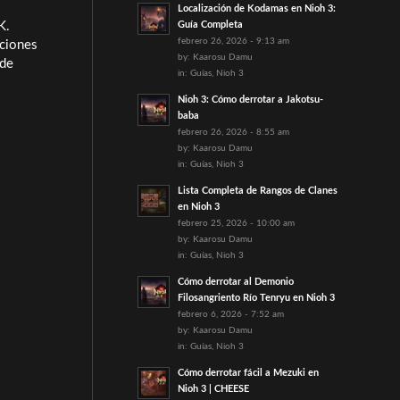
Localización de Kodamas en Nioh 3:
K.
Guía Completa
febrero 26, 2026 - 9:13 am
nciones
by:
Kaarosu Damu
 de
in:
Guías
,
Nioh 3
Nioh 3: Cómo derrotar a Jakotsu-
baba
febrero 26, 2026 - 8:55 am
by:
Kaarosu Damu
in:
Guías
,
Nioh 3
Lista Completa de Rangos de Clanes
en Nioh 3
febrero 25, 2026 - 10:00 am
by:
Kaarosu Damu
in:
Guías
,
Nioh 3
Cómo derrotar al Demonio
Filosangriento Río Tenryu en Nioh 3
febrero 6, 2026 - 7:52 am
by:
Kaarosu Damu
in:
Guías
,
Nioh 3
Cómo derrotar fácil a Mezuki en
Nioh 3 | CHEESE