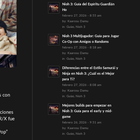
Nioh 3: Guía del Espíritu Guardián
Ho
febrero 27, 2026 - 8:55 am
by:
Kaarosu Damu
in:
Guías
,
Nioh 3
Nioh 3 Multijugador: Guía para Jugar
Co-Op con Amigos o Randoms
febrero 27, 2026 - 8:18 am
by:
Kaarosu Damu
in:
Guías
,
Nioh 3
Diferencias entre el Estilo Samurái y
Ninja en Nioh 3: ¿Cuál es el Mejor
para Ti?
febrero 27, 2026 - 8:08 am
by:
Kaarosu Damu
s con
in:
Guías
,
Nioh 3
Mejores builds para empezar en
Nioh 3: Guía para el early y mid-
nciones
game
R/X fue
febrero 26, 2026 - 9:51 am
by:
Kaarosu Damu
Pop”
in:
Guías
,
Nioh 3