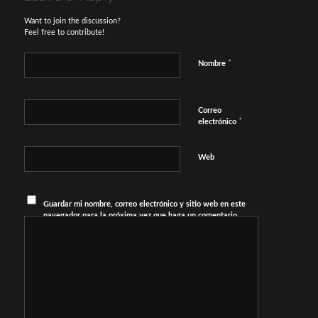
Want to join the discussion?
Feel free to contribute!
*
Nombre
Correo
*
electrónico
Web
Guardar mi nombre, correo electrónico y sitio web en este
navegador para la próxima vez que haga un comentario.