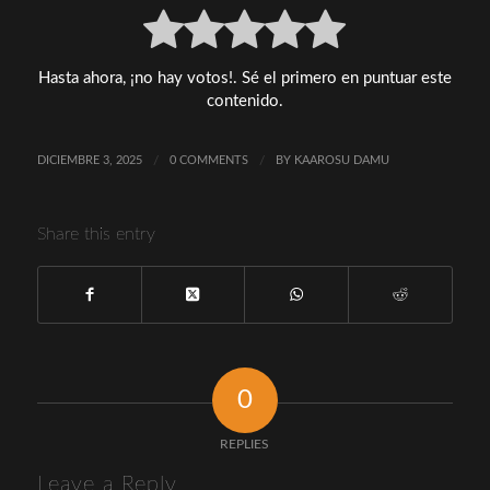
Awards
(AAA)
y
Hasta ahora, ¡no hay votos!. Sé el primero en puntuar este
ACON
contenido.
2025
DICIEMBRE 3, 2025
/
0 COMMENTS
/
BY
KAAROSU DAMU
Share this entry
0
REPLIES
Leave a Reply