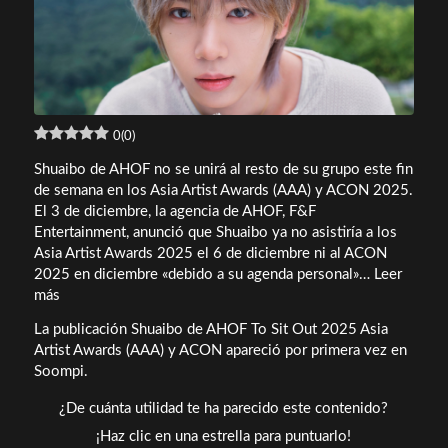
0
(
0
)
Shuaibo de AHOF no se unirá al resto de su grupo este fin
de semana en los Asia Artist Awards (AAA) y ACON 2025.
El 3 de diciembre, la agencia de AHOF, F&F
Entertainment, anunció que Shuaibo ya no asistiría a los
Asia Artist Awards 2025 el 6 de diciembre ni al ACON
2025 en diciembre «debido a su agenda personal»… Leer
Shuaibo
más
de
La publicación Shuaibo de AHOF To Sit Out 2025 Asia
AHOF
Artist Awards (AAA) y ACON apareció por primera vez en
participa
Soompi.
en
los
¿De cuánta utilidad te ha parecido este contenido?
Asia
¡Haz clic en una estrella para puntuarlo!
Artist