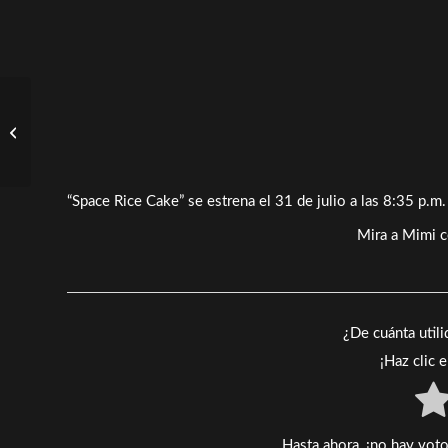
‘Los Ojos’ supera el
millón de espectadores
“Space Rice Cake” se estrena el 31 de julio a las 8:35 p.m.
Mira a Mimi 
¿De cuánta util
¡Haz clic 
Hasta ahora, ¡no hay voto