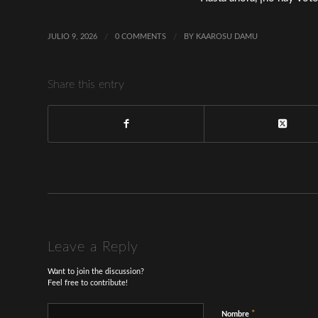
JULIO 9, 2026
/
0 COMMENTS
/
BY
KAAROSU DAMU
Share this entry
Leave a Reply
Want to join the discussion?
Feel free to contribute!
*
Nombre