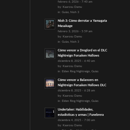
febrero 6, 2026 - 7:40 am
by:
Kaarosu Damu
in:
Guías
,
Nioh 3
Nioh 3: Cómo derrotar a Yamagata
Masakage
febrero 3, 2026 - 5:59 am
by:
Kaarosu Damu
in:
Guías
,
Nioh 3
Cómo vencer a Dreglord en el DLC
Nightreign Forsaken Hollows
diciembre 8, 2025 - 6:40 am
by:
Kaarosu Damu
in:
Elden Ring Nightreign
,
Guías
Cómo vencer a Balancers en
Nightreign Forsaken Hollows DLC
diciembre 8, 2025 - 6:28 am
by:
Kaarosu Damu
in:
Elden Ring Nightreign
,
Guías
Undertaker: Habilidades,
estadísticas y armas | Funebrera
diciembre 4, 2025 - 7:00 am
by:
Kaarosu Damu