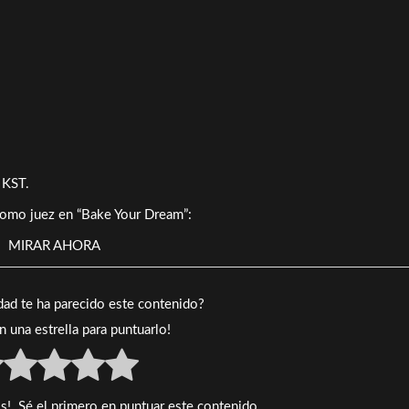
 KST.
como juez en “Bake Your Dream”:
MIRAR AHORA
idad te ha parecido este contenido?
en una estrella para puntuarlo!
s!. Sé el primero en puntuar este contenido.