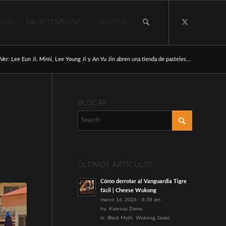
UÍAS
ENTRETENIMIENTO
POLÍTICAS
Ver: Lee Eun Ji, Mimi, Lee Young Ji y An Yu Jin abren una tienda de pasteles...
BUSCAR
ÚLTIMOS ARTÍCULOS
Cómo derrotar al Vanguardia Tigre
fácil | Cheese Wukong
marzo 16, 2026 - 8:38 am
by:
Kaarosu Damu
in:
Black Myth: Wukong
,
Guías