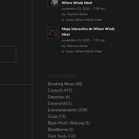
Where Winds Meet
noviembre 22, 2025 - 7:58 am
by:
Kaarosu Damu
in:
Guías
,
Where Winds Meet
Mapa interactivo de Where Winds
Meet
noviembre 15, 2025 - 7:35 am
by:
Kaarosu Damu
in:
Guías
,
Where Winds Meet
CATEGORÍAS
Breaking News
(48)
Corea
(4.447)
Deportes
(6)
General
(601)
Entretenimiento
(338)
Guías
(73)
Black Myth: Wukong
(1)
Bloodborne
(1)
Dark Souls 3
(2)