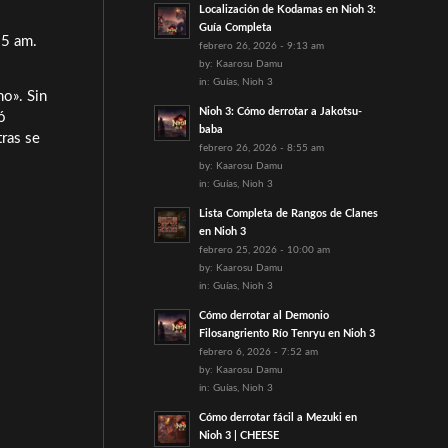
Localización de Kodamas en Nioh 3:
Guía Completa
 5 am.
febrero 26, 2026 - 9:13 am
by:
Kaarosu Damu
in:
Guías
,
Nioh 3
ho». Sin
Nioh 3: Cómo derrotar a Jakotsu-
ó
baba
ras se
febrero 26, 2026 - 8:55 am
by:
Kaarosu Damu
in:
Guías
,
Nioh 3
Lista Completa de Rangos de Clanes
en Nioh 3
febrero 25, 2026 - 10:00 am
by:
Kaarosu Damu
in:
Guías
,
Nioh 3
Cómo derrotar al Demonio
Filosangriento Río Tenryu en Nioh 3
febrero 6, 2026 - 7:52 am
by:
Kaarosu Damu
in:
Guías
,
Nioh 3
Cómo derrotar fácil a Mezuki en
Nioh 3 | CHEESE