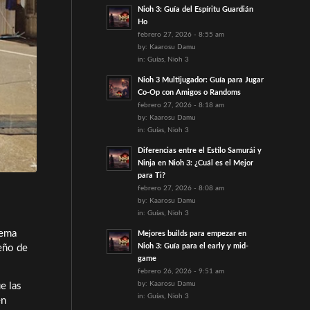
Nioh 3: Guía del Espíritu Guardián
Ho
febrero 27, 2026 - 8:55 am
by:
Kaarosu Damu
in:
Guías
,
Nioh 3
Nioh 3 Multijugador: Guía para Jugar
Co-Op con Amigos o Randoms
febrero 27, 2026 - 8:18 am
by:
Kaarosu Damu
in:
Guías
,
Nioh 3
Diferencias entre el Estilo Samurái y
Ninja en Nioh 3: ¿Cuál es el Mejor
para Ti?
febrero 27, 2026 - 8:08 am
by:
Kaarosu Damu
in:
Guías
,
Nioh 3
lema
Mejores builds para empezar en
Nioh 3: Guía para el early y mid-
seño de
game
febrero 26, 2026 - 9:51 am
by:
Kaarosu Damu
e las
in:
Guías
,
Nioh 3
en