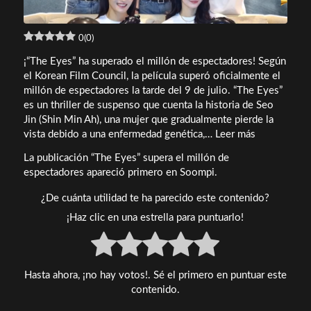
0
(
0
)
¡“The Eyes” ha superado el millón de espectadores! Según
el Korean Film Council, la película superó oficialmente el
millón de espectadores la tarde del 9 de julio. “The Eyes”
es un thriller de suspenso que cuenta la historia de Seo
Jin (Shin Min Ah), una mujer que gradualmente pierde la
‘Los
vista debido a una enfermedad genética,… Leer más
Ojos’
La publicación “The Eyes” supera el millón de
supera
espectadores apareció primero en Soompi.
el
millón
¿De cuánta utilidad te ha parecido este contenido?
de
¡Haz clic en una estrella para puntuarlo!
espectadore
Hasta ahora, ¡no hay votos!. Sé el primero en puntuar este
contenido.