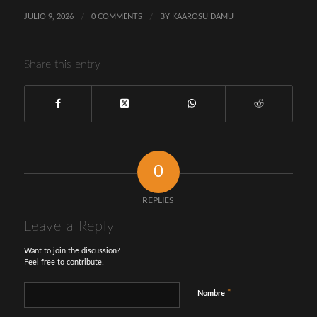
JULIO 9, 2026
/
0 COMMENTS
/
BY
KAAROSU DAMU
Share this entry
0
REPLIES
Leave a Reply
Want to join the discussion?
Feel free to contribute!
*
Nombre