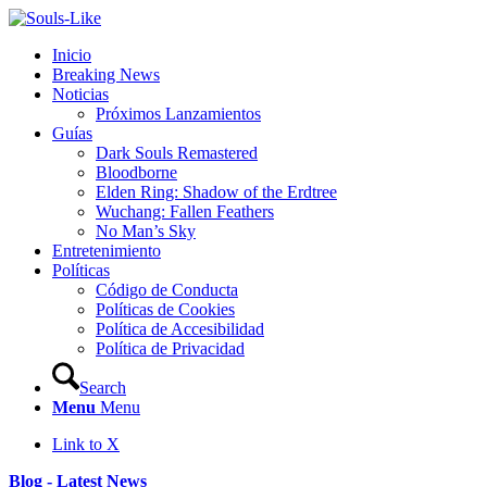
Inicio
Breaking News
Noticias
Próximos Lanzamientos
Guías
Dark Souls Remastered
Bloodborne
Elden Ring: Shadow of the Erdtree
Wuchang: Fallen Feathers
No Man’s Sky
Entretenimiento
Políticas
Código de Conducta
Políticas de Cookies
Política de Accesibilidad
Política de Privacidad
Search
Menu
Menu
Link to X
Blog - Latest News