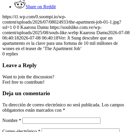
Share on Reddit
https://i1.wp.com/0.soompi.io/wp-
content/uploads/2026/07/08024933/the-apartment-job-01-1.jpg?
ssl=1
0
0
Kaarosu Damu
https://soulslike.com.ve/wp-
content/uploads/2025/08/souls-like.webp
Kaarosu Damu
2026-07-08
06:40:18
2026-07-08 06:40:18
Ver: Ji Sung descubre que un
apartamento es la clave para una fortuna de 10 mil millones de
wones en el teaser de ‘The Apartment Job’
0
replies
Leave a Reply
Want to join the discussion?
Feel free to contribute!
Deja un comentario
Tu dirección de correo electrónico no será publicada.
Los campos
obligatorios están marcados con
*
Nombre
*
Correo electrónico
*