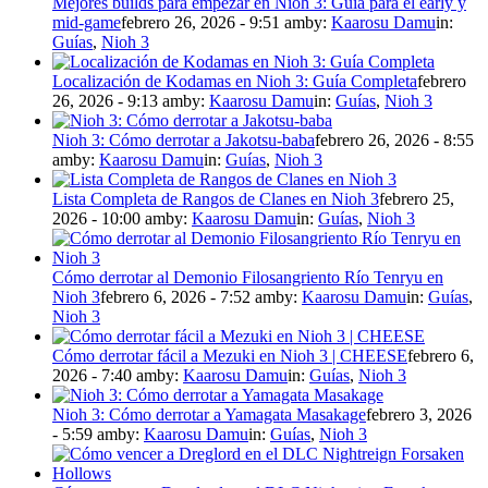
Mejores builds para empezar en Nioh 3: Guía para el early y
mid-game
febrero 26, 2026 - 9:51 am
by:
Kaarosu Damu
in:
Guías
,
Nioh 3
Localización de Kodamas en Nioh 3: Guía Completa
febrero
26, 2026 - 9:13 am
by:
Kaarosu Damu
in:
Guías
,
Nioh 3
Nioh 3: Cómo derrotar a Jakotsu-baba
febrero 26, 2026 - 8:55
am
by:
Kaarosu Damu
in:
Guías
,
Nioh 3
Lista Completa de Rangos de Clanes en Nioh 3
febrero 25,
2026 - 10:00 am
by:
Kaarosu Damu
in:
Guías
,
Nioh 3
Cómo derrotar al Demonio Filosangriento Río Tenryu en
Nioh 3
febrero 6, 2026 - 7:52 am
by:
Kaarosu Damu
in:
Guías
,
Nioh 3
Cómo derrotar fácil a Mezuki en Nioh 3 | CHEESE
febrero 6,
2026 - 7:40 am
by:
Kaarosu Damu
in:
Guías
,
Nioh 3
Nioh 3: Cómo derrotar a Yamagata Masakage
febrero 3, 2026
- 5:59 am
by:
Kaarosu Damu
in:
Guías
,
Nioh 3