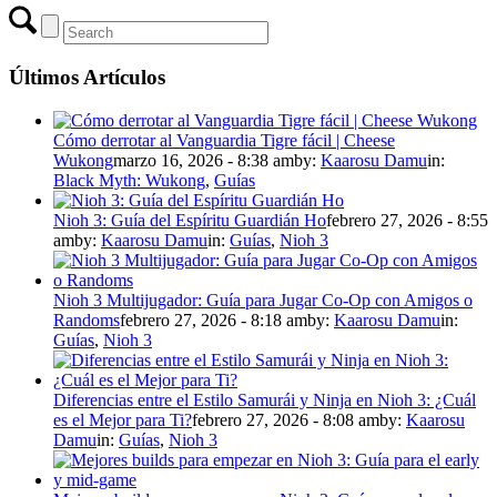
Últimos Artículos
Cómo derrotar al Vanguardia Tigre fácil | Cheese
Wukong
marzo 16, 2026 - 8:38 am
by:
Kaarosu Damu
in:
Black Myth: Wukong
,
Guías
Nioh 3: Guía del Espíritu Guardián Ho
febrero 27, 2026 - 8:55
am
by:
Kaarosu Damu
in:
Guías
,
Nioh 3
Nioh 3 Multijugador: Guía para Jugar Co-Op con Amigos o
Randoms
febrero 27, 2026 - 8:18 am
by:
Kaarosu Damu
in:
Guías
,
Nioh 3
Diferencias entre el Estilo Samurái y Ninja en Nioh 3: ¿Cuál
es el Mejor para Ti?
febrero 27, 2026 - 8:08 am
by:
Kaarosu
Damu
in:
Guías
,
Nioh 3