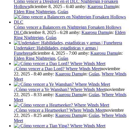
Cómo vencer a Dreglord en el DLC Nightreign Forsaken
Hollows
diciembre 8, 2025 - 6:40 am
by:
Kaarosu Damu
in:
Elden Ring Nightreign
,
Guías
Cómo vencer a Balancers en Nightreign Forsaken Hollows
DLC
diciembre 8, 2025 - 6:28 am
by:
Kaarosu Damu
in:
Elden
Ring Nightreign
,
Guías
Undertaker: Habilidades, estadísticas y armas |
Funebrera
diciembre 4, 2025 - 7:00 am
by:
Kaarosu Damu
in:
Elden Ring Nightreign
,
Guías
¿Cómo vencer a Dao Lord? Where Winds Meet
noviembre
22, 2025 - 8:40 am
by:
Kaarosu Damu
in:
Guías
,
Where Winds
Meet
¿Cómo vencer a Ye Wanshan? Where Winds Meet
noviembre
22, 2025 - 8:33 am
by:
Kaarosu Damu
in:
Guías
,
Where Winds
Meet
¿Cómo vencer a Heartseeker? Where Winds Meet
noviembre
22, 2025 - 8:25 am
by:
Kaarosu Damu
in:
Guías
,
Where Winds
Meet