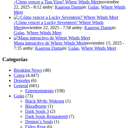
¿Cómo vencer a Tian Ying? Where Winds Meet
noviembre
22, 2025 - 8:12 am
by:
Kaarosu Damu
in:
Guías
,
Where Winds
Meet
¿Cómo vencer a Lucky Seventeen? Where Winds
Meet
noviembre 22, 2025 - 7:58 am
by:
Kaarosu Damu
in:
Guías
,
Where Winds Meet
Mapa interactivo de Where Winds Meet
noviembre 15, 2025 -
7:35 am
by:
Kaarosu Damu
in:
Guías
,
Where Winds Meet
Categorías
Breaking News
(48)
Corea
(4.447)
Deportes
(6)
General
(601)
Entretenimiento
(338)
Guías
(73)
Black Myth: Wukong
(1)
Bloodborne
(1)
Dark Souls 3
(2)
Dark Souls Remastered
(7)
Demon´s Souls
(1)
Elden Ring
(6)