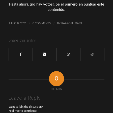
a
Hasta ahora, ¡no hay votos!. Sé el primero en puntuar este
su
contenido.
segundo
hijo
JULIO 8, 2026
/
0 COMMENTS
/
BY
KAAROSU DAMU
Share this entry
0
REPLIES
Leave a Reply
Want to join the discussion?
Feel free to contribute!