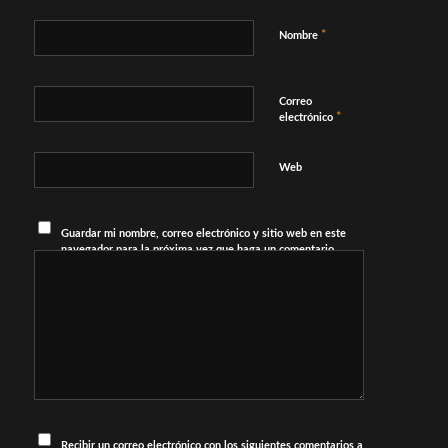
*
Nombre
Correo
*
electrónico
Web
Guardar mi nombre, correo electrónico y sitio web en este
navegador para la próxima vez que haga un comentario.
Recibir un correo electrónico con los siguientes comentarios a