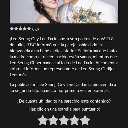
0
(
0
)
¡Lee Seung Gi y Lee Da In ahora son padres de dos! El 8
de julio, JTBC informó que la pareja había dado la
bienvenida a un bebé el día anterior. Se informa que tanto
la madre como el recién nacido están sanos, mientras que
Lee Seung Gi permanece al lado de Lee Da In. Al comentar
sobre el informe, un representante de Lee Seung Gi dijo…
Lee
Leer más
Seung
La publicación Lee Seung Gi y Lee Da dan la bienvenida a
Gi
su segundo hijo apareció por primera vez en Soompi.
y
Lee
¿De cuánta utilidad te ha parecido este contenido?
Da
¡Haz clic en una estrella para puntuarlo!
dan
la
bienvenida