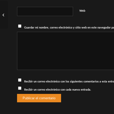
Ver: NMIXX obtiene su
Web
primera victoria con
“Heavy Serenade” en “M
Countdown”;...
Guardar mi nombre, correo electrónico y sitio web en este navegador p
Recibir un correo electrónico con los siguientes comentarios a esta entr
Recibir un correo electrónico con cada nueva entrada.