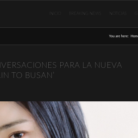
INICIO
BREAKING NEWS
NOTICIAS
G
You are here:
Hom
ERSACIONES PARA LA NUEVA
AIN TO BUSAN’