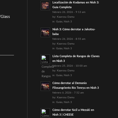
Localización de Kodamas en Nioh 3:
Guía Completa
febrero 26, 2026 - 9:13 am
‘Glass
by:
Kaarosu Damu
in:
Guías
,
Nioh 3
Nioh 3: Cómo derrotar a Jakotsu-
baba
febrero 26, 2026 - 8:55 am
by:
Kaarosu Damu
in:
Guías
,
Nioh 3
Lista Completa de Rangos de Clanes
en Nioh 3
febrero 25, 2026 - 10:00 am
by:
Kaarosu Damu
in:
Guías
,
Nioh 3
Cómo derrotar al Demonio
Filosangriento Río Tenryu en Nioh 3
febrero 6, 2026 - 7:52 am
by:
Kaarosu Damu
in:
Guías
,
Nioh 3
Cómo derrotar fácil a Mezuki en
Nioh 3 | CHEESE