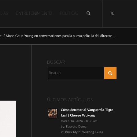
UÍAS
ENTRETENIMIENTO
POLÍTICAS
e
/
Moon Geun Young en conversaciones para la nueva película del director ...
BUSCAR
ÚLTIMOS ARTÍCULOS
Cómo derrotar al Vanguardia Tigre
fácil | Cheese Wukong
marzo 16, 2026 - 8:38 am
by:
Kaarosu Damu
in:
Black Myth: Wukong
,
Guías