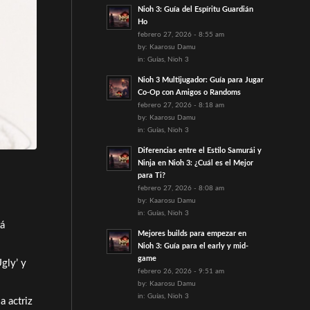
Nioh 3: Guía del Espíritu Guardián
Ho
febrero 27, 2026 - 8:55 am
by:
Kaarosu Damu
in:
Guías
,
Nioh 3
Nioh 3 Multijugador: Guía para Jugar
Co-Op con Amigos o Randoms
febrero 27, 2026 - 8:18 am
by:
Kaarosu Damu
in:
Guías
,
Nioh 3
Diferencias entre el Estilo Samurái y
Ninja en Nioh 3: ¿Cuál es el Mejor
para Ti?
febrero 27, 2026 - 8:08 am
by:
Kaarosu Damu
in:
Guías
,
Nioh 3
tá
Mejores builds para empezar en
Nioh 3: Guía para el early y mid-
game
gly’ y
febrero 26, 2026 - 9:51 am
by:
Kaarosu Damu
in:
Guías
,
Nioh 3
a actriz