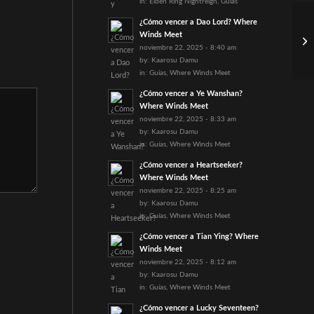
in:
Elden Ring Nightreign
,
Guías
¿Cómo vencer a Dao Lord? Where
Winds Meet
noviembre 22, 2025 - 8:40 am
by:
Kaarosu Damu
in:
Guías
,
Where Winds Meet
¿Cómo vencer a Ye Wanshan?
Where Winds Meet
noviembre 22, 2025 - 8:33 am
by:
Kaarosu Damu
in:
Guías
,
Where Winds Meet
¿Cómo vencer a Heartseeker?
Where Winds Meet
noviembre 22, 2025 - 8:25 am
by:
Kaarosu Damu
in:
Guías
,
Where Winds Meet
¿Cómo vencer a Tian Ying? Where
Winds Meet
noviembre 22, 2025 - 8:12 am
by:
Kaarosu Damu
in:
Guías
,
Where Winds Meet
¿Cómo vencer a Lucky Seventeen?