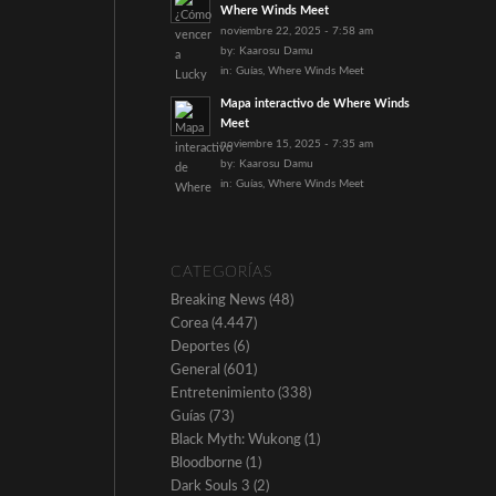
Where Winds Meet
noviembre 22, 2025 - 7:58 am
by:
Kaarosu Damu
in:
Guías
,
Where Winds Meet
Mapa interactivo de Where Winds
Meet
noviembre 15, 2025 - 7:35 am
by:
Kaarosu Damu
in:
Guías
,
Where Winds Meet
CATEGORÍAS
Breaking News
(48)
Corea
(4.447)
Deportes
(6)
General
(601)
Entretenimiento
(338)
Guías
(73)
Black Myth: Wukong
(1)
Bloodborne
(1)
Dark Souls 3
(2)