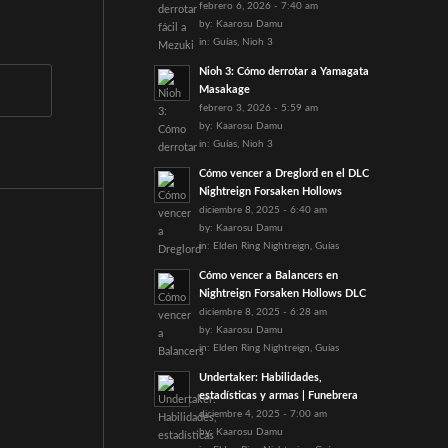
febrero 6, 2026 - 7:40 am
by:
Kaarosu Damu
in:
Guías
,
Nioh 3
Nioh 3: Cómo derrotar a Yamagata
Masakage
febrero 3, 2026 - 5:59 am
by:
Kaarosu Damu
in:
Guías
,
Nioh 3
Cómo vencer a Dreglord en el DLC
Nightreign Forsaken Hollows
diciembre 8, 2025 - 6:40 am
by:
Kaarosu Damu
in:
Elden Ring Nightreign
,
Guías
Cómo vencer a Balancers en
Nightreign Forsaken Hollows DLC
diciembre 8, 2025 - 6:28 am
by:
Kaarosu Damu
in:
Elden Ring Nightreign
,
Guías
Undertaker: Habilidades,
estadísticas y armas | Funebrera
diciembre 4, 2025 - 7:00 am
by:
Kaarosu Damu