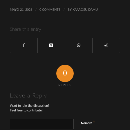
MAYO 21, 2026
/
0 COMMENTS
/
BY
KAAROSU DAMU
Share this entry
0
REPLIES
Leave a Reply
Want to join the discussion?
Feel free to contribute!
*
Nombre