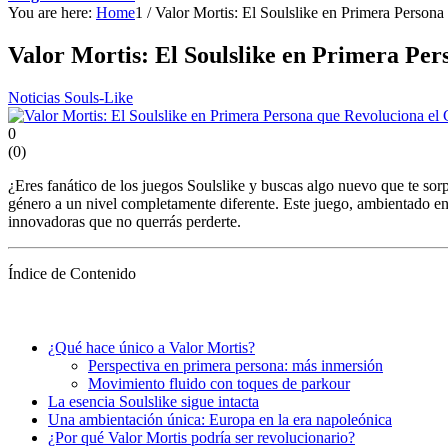
You are here:
Home
1
/
Valor Mortis: El Soulslike en Primera Persona
Valor Mortis: El Soulslike en Primera Pe
Noticias Souls-Like
0
(
0
)
¿Eres fanático de los juegos Soulslike y buscas algo nuevo que te so
género a un nivel completamente diferente. Este juego, ambientado en
innovadoras que no querrás perderte.
Índice de Contenido
¿Qué hace único a Valor Mortis?
Perspectiva en primera persona: más inmersión
Movimiento fluido con toques de parkour
La esencia Soulslike sigue intacta
Una ambientación única: Europa en la era napoleónica
¿Por qué Valor Mortis podría ser revolucionario?