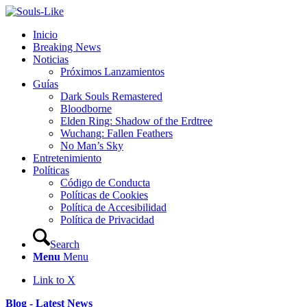
Inicio
Breaking News
Noticias
Próximos Lanzamientos
Guías
Dark Souls Remastered
Bloodborne
Elden Ring: Shadow of the Erdtree
Wuchang: Fallen Feathers
No Man’s Sky
Entretenimiento
Políticas
Código de Conducta
Políticas de Cookies
Política de Accesibilidad
Política de Privacidad
Search
Menu
Menu
Link to X
Blog - Latest News