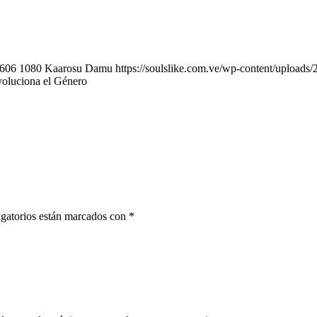
606
1080
Kaarosu Damu
https://soulslike.com.ve/wp-content/uploads
voluciona el Género
gatorios están marcados con
*