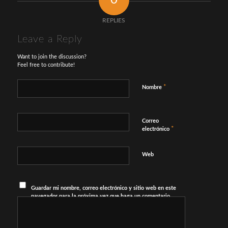
REPLIES
Leave a Reply
Want to join the discussion?
Feel free to contribute!
*
Nombre
Correo
*
electrónico
Web
Guardar mi nombre, correo electrónico y sitio web en este
navegador para la próxima vez que haga un comentario.