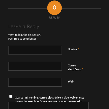
0
REPLIES
Leave a Reply
Want to join the discussion?
Feel free to contribute!
*
Nombre
Correo
*
electrónico
Web
Guardar mi nombre, correo electrónico y sitio web en este
navegador para la próxima vez que haga un comentario.