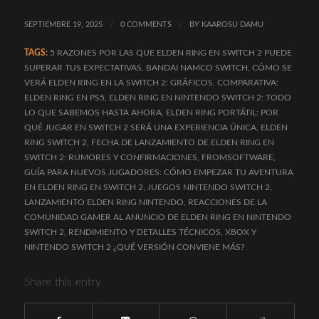
SEPTIEMBRE 19, 2025
/
0 COMMENTS
/
BY
KAAROSU DAMU
TAGS:
5 RAZONES POR LAS QUE ELDEN RING EN SWITCH 2 PUEDE
SUPERAR TUS EXPECTATIVAS
,
BANDAI NAMCO SWITCH
,
CÓMO SE
VERÁ ELDEN RING EN LA SWITCH 2: GRÁFICOS
,
COMPARATIVA:
ELDEN RING EN PS5
,
ELDEN RING EN NINTENDO SWITCH 2: TODO
LO QUE SABEMOS HASTA AHORA
,
ELDEN RING PORTÁTIL: POR
QUÉ JUGAR EN SWITCH 2 SERÁ UNA EXPERIENCIA ÚNICA
,
ELDEN
RING SWITCH 2
,
FECHA DE LANZAMIENTO DE ELDEN RING EN
SWITCH 2: RUMORES Y CONFIRMACIONES
,
FROMSOFTWARE
,
GUÍA PARA NUEVOS JUGADORES: CÓMO EMPEZAR TU AVENTURA
EN ELDEN RING EN SWITCH 2
,
JUEGOS NINTENDO SWITCH 2
,
LANZAMIENTO ELDEN RING NINTENDO
,
REACCIONES DE LA
COMUNIDAD GAMER AL ANUNCIO DE ELDEN RING EN NINTENDO
SWITCH 2
,
RENDIMIENTO Y DETALLES TÉCNICOS
,
XBOX Y
NINTENDO SWITCH 2 ¿QUÉ VERSIÓN CONVIENE MÁS?
Share this entry